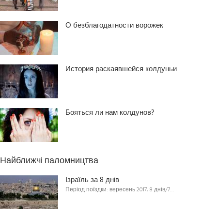
О безблагодатности ворожек
История раскаявшейся колдуньи
Бояться ли нам колдунов?
Найближчі паломництва
Ізраїль за 8 днів
Період поїздки: вересень 2017, 8 днів/7…