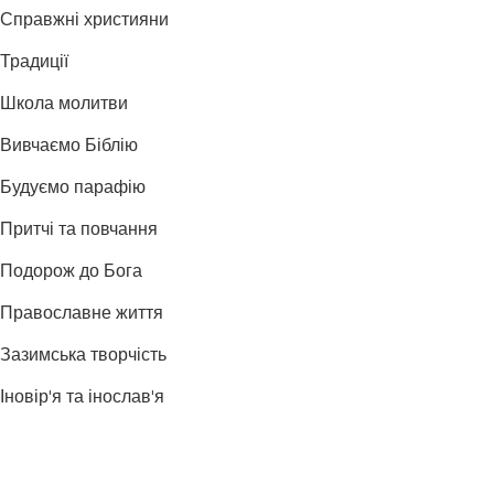
Справжні християни
Традиції
Школа молитви
Вивчаємо Біблію
Будуємо парафію
Притчі та повчання
Подорож до Бога
Православне життя
Зазимська творчість
Іновір'я та інослав'я