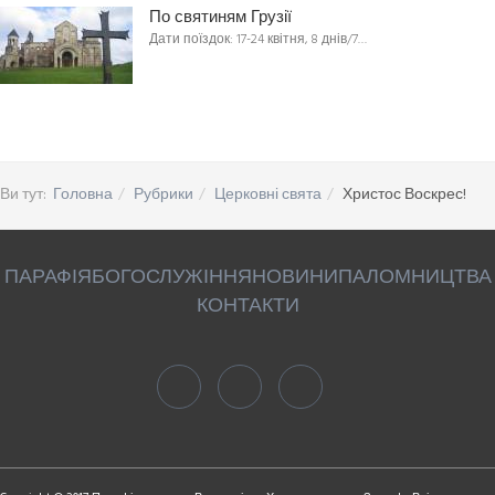
По святиням Грузії
Дати поїздок: 17-24 квітня, 8 днів/7…
Ви тут:
Головна
Рубрики
Церковні свята
Христос Воскрес!
ПАРАФІЯ
БОГОСЛУЖІННЯ
НОВИНИ
ПАЛОМНИЦТВА
КОНТАКТИ