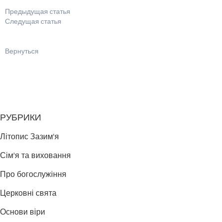
Предыдущая статья
Следущая статья
Вернуться
РУБРИКИ
Літопис Зазим'я
Сім'я та виховання
Про богослужіння
Церковні свята
Основи віри