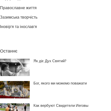
Православне життя
Зазимська творчість
Іновір'я та інослав'я
Останнє
Як діє Дух Святий?
Бог, якого ми можемо поважати
Как вербуют Свидетели Иеговы