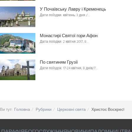
У Почаївську Лавру і Кременець
Дати поїздки: квітень, 3 дня /…
Монастирі Святої гори Афон
Дата поїздки: 2 квітня 2017, 8…
По святиням Грузії
Дати поїздок: 17-24 квітня, 8 днів/7…
Ви тут:
Головна
Рубрики
Церковні свята
Христос Воскрес!
ПАРАФІЯ
БОГОСЛУЖІННЯ
НОВИНИ
ПАЛОМНИЦТВА