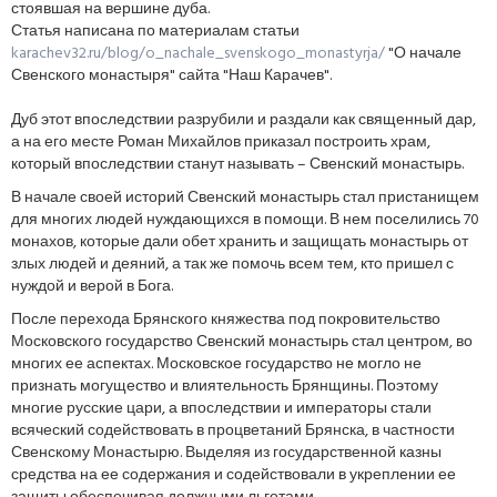
стоявшая на вершине дуба.
Статья написана по материалам статьи
karachev32.ru/blog/o_nachale_svenskogo_monastyrja/
"О начале
Свенского монастыря" сайта "Наш Карачев".
Дуб этот впоследствии разрубили и раздали как священный дар,
а на его месте Роман Михайлов приказал построить храм,
который впоследствии станут называть – Свенский монастырь.
В начале своей историй Свенский монастырь стал пристанищем
для многих людей нуждающихся в помощи. В нем поселились 70
монахов, которые дали обет хранить и защищать монастырь от
злых людей и деяний, а так же помочь всем тем, кто пришел с
нуждой и верой в Бога.
После перехода Брянского княжества под покровительство
Московского государство Свенский монастырь стал центром, во
многих ее аспектах. Московское государство не могло не
признать могущество и влиятельность Брянщины. Поэтому
многие русские цари, а впоследствии и императоры стали
всяческий содействовать в процветаний Брянска, в частности
Свенскому Монастырю. Выделяя из государственной казны
средства на ее содержания и содействовали в укреплении ее