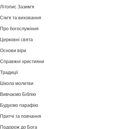
Літопис Зазим'я
Сім'я та виховання
Про богослужіння
Церковні свята
Основи віри
Справжні християни
Традиції
Школа молитви
Вивчаємо Біблію
Будуємо парафію
Притчі та повчання
Подорож до Бога