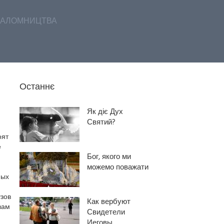
АЛОМНИЦТВА
Останнє
Як діє Дух
Святий?
оят
е
Бог, якого ми
можемо поважати
ных
зов
Как вербуют
вам
Свидетели
Иеговы