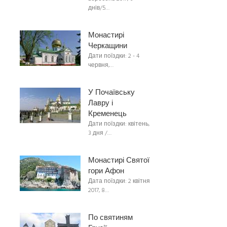
днів/5…
Монастирі
Черкащини
Дати поїздки: 2 - 4
червня,…
У Почаївську
Лавру і
Кременець
Дати поїздки: квітень,
3 дня /…
Монастирі Святої
гори Афон
Дата поїздки: 2 квітня
2017, 8…
По святиням