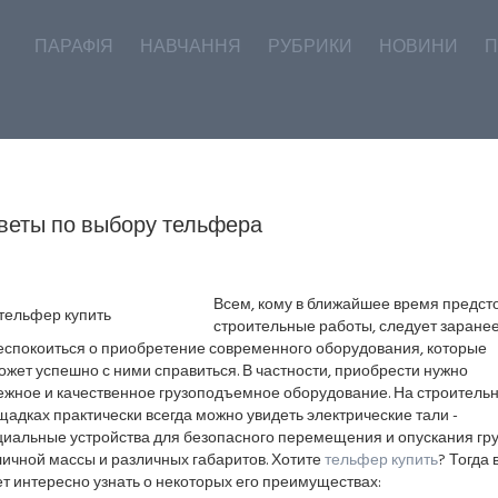
ПАРАФІЯ
НАВЧАННЯ
РУБРИКИ
НОВИНИ
П
веты по выбору тельфера
Всем, кому в ближайшее время предст
строительные работы, следует заране
еспокоиться о приобретение современного оборудования, которые
жет успешно с ними справиться. В частности, приобрести нужно
ежное и качественное грузоподъемное оборудование. На строитель
адках практически всегда можно увидеть электрические тали -
циальные устройства для безопасного перемещения и опускания гру
ичной массы и различных габаритов. Хотите
тельфер купить
? Тогда 
т интересно узнать о некоторых его преимуществах: