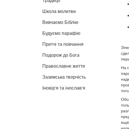
Традиції
Школа молитви
Вивчаємо Біблію
Будуємо парафію
Притчі та повчання
Элек
сдел
Подорож до Бога
пери
Православне життя
На 
пара
Зазимська творчість
над
пров
Іновір'я та інослав'я
того
Обор
толь
раз
пре
ещё
наде