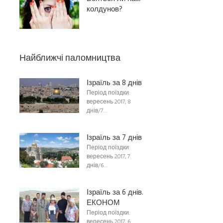
колдунов?
Найближчі паломництва
Ізраїль за 8 днів
Період поїздки:
вересень 2017, 8
днів/7…
Ізраїль за 7 днів
Період поїздки:
вересень 2017, 7
днів/6…
Ізраїль за 6 днів.
ЕКОНОМ
Період поїздки:
вересень 2017, 6