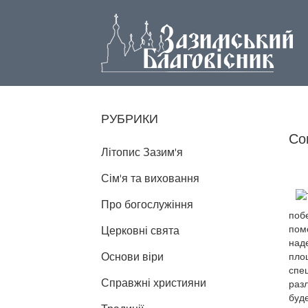
РУБРИКИ
Со
Літопис Зазим'я
Сім'я та виховання
Про богослужіння
поб
помо
Церковні свята
над
Основи віри
площ
спе
Справжні християни
разл
буде