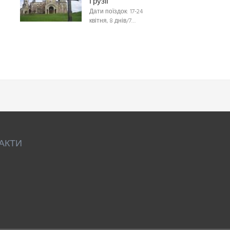
Грузії
Дати поїздок: 17-24
квітня, 8 днів/7…
АКТИ