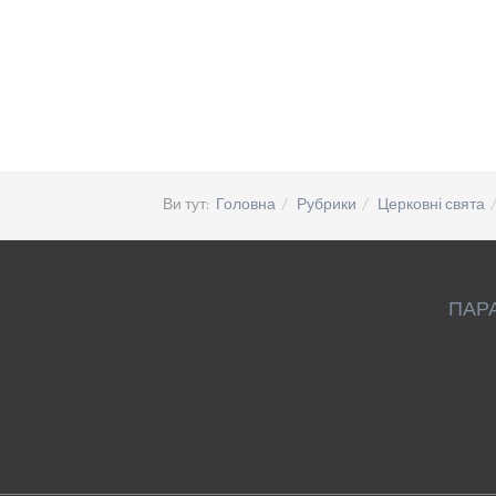
Ви тут:
Головна
Рубрики
Церковні свята
ПАР