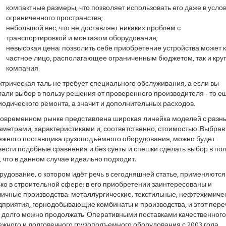
компактные размеры, что позволяет использовать его даже в усло
ограниченного пространства;
небольшой вес, что не доставляет никаких проблем с
транспортировкой и монтажом оборудования;
невысокая цена: позволить себе приобретение устройства может к
частное лицо, располагающее ограниченным бюджетом, так и кру
компания.
трическая таль не требует специального обслуживания, а если вы
али выбор в пользу решения от проверенного производителя - то е
одического ремонта, а значит и дополнительных расходов.
современном рынке представлена широкая линейка моделей с разн
метрами, характеристиками и, соответственно, стоимостью. Выбрав
ежного поставщика грузоподъёмного оборудования, можно будет
ести подобные сравнения и без суеты и спешки сделать выбор в пол
, что в данном случае идеально подходит.
удование, о котором идёт речь в сегодняшней статье, применяются
ко в строительной сфере: в его приобретении заинтересованы и
личные производства: металлургические, текстильные, нефтехимиче
дприятия, горнодобывающие комбинаты и производства, и этот пере
 долго можно продолжать. Оперативными поставками качественного
жного и долговечного грузоподъемного оборудования с 2003 года