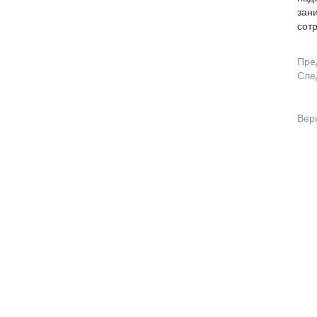
зан
сотр
Пре
Сле
Вер