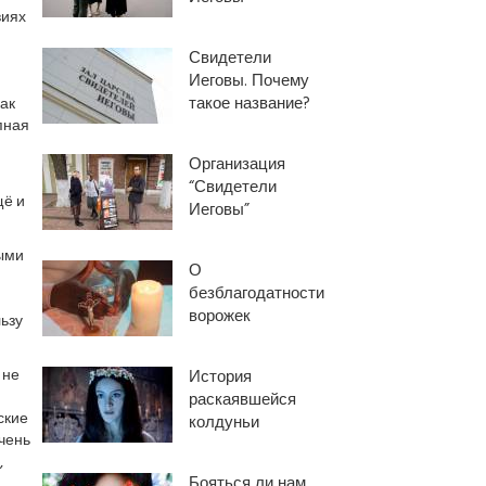
виях
Свидетели
Иеговы. Почему
такое название?
ак
пная
Организация
“Свидетели
щё и
Иеговы”
ыми
О
безблагодатности
ворожек
ьзу
 не
История
раскаявшейся
ские
колдуньи
чень
,
Бояться ли нам