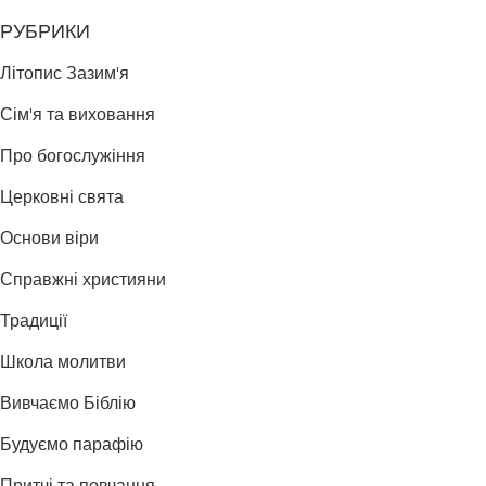
РУБРИКИ
Літопис Зазим'я
Сім'я та виховання
Про богослужіння
Церковні свята
Основи віри
Справжні християни
Традиції
Школа молитви
Вивчаємо Біблію
Будуємо парафію