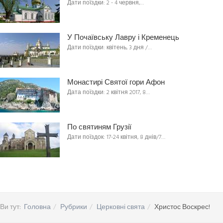
Дати поїздки: 2 - 4 червня,…
У Почаївську Лавру і Кременець
Дати поїздки: квітень, 3 дня /…
Монастирі Святої гори Афон
Дата поїздки: 2 квітня 2017, 8…
По святиням Грузії
Дати поїздок: 17-24 квітня, 8 днів/7…
Ви тут:
Головна
Рубрики
Церковні свята
Христос Воскрес!