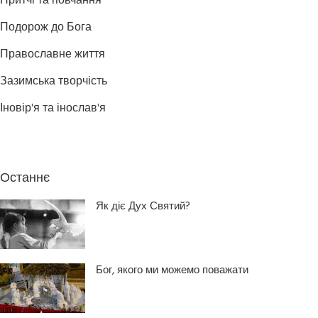
Притчі та повчання
Подорож до Бога
Православне життя
Зазимська творчість
Іновір'я та інослав'я
Останнє
Як діє Дух Святий?
Бог, якого ми можемо поважати