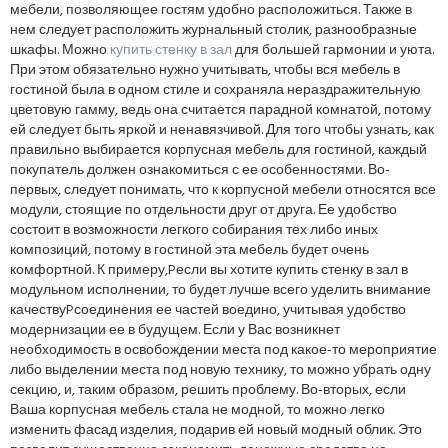
мебели, позволяющее гостям удобно расположиться. Также в
нем следует расположить журнальный столик, разнообразные
шкафы. Можно
купить стенку в зал
для большей гармонии и уюта.
При этом обязательно нужно учитывать, чтобы вся мебель в
гостиной была в одном стиле и сохраняла нераздражительную
цветовую гамму, ведь она считается парадной комнатой, потому
ей следует быть яркой и ненавязчивой. Для того чтобы узнать, как
правильно выбирается корпусная мебель для гостиной, каждый
покупатель должен ознакомиться с ее особенностями. Во-
первых, следует понимать, что к корпусной мебели относятся все
модули, стоящие по отдельности друг от друга. Ее удобство
состоит в возможности легкого собирания тех либо иных
композиций, потому в гостиной эта мебель будет очень
комфортной. К примеру,Pесли вы хотите купить стенку в зал в
модульном исполнении, то будет лучше всего уделить внимание
качествуPсоединения ее частей воедино, учитывая удобство
модернизации ее в будущем. Если у Вас возникнет
необходимость в освобождении места под какое-то мероприятие
либо выделении места под новую технику, то можно убрать одну
секцию, и, таким образом, решить проблему. Во-вторых, если
Ваша корпусная мебель стала не модной, то можно легко
изменить фасад изделия, подарив ей новый модный облик. Это