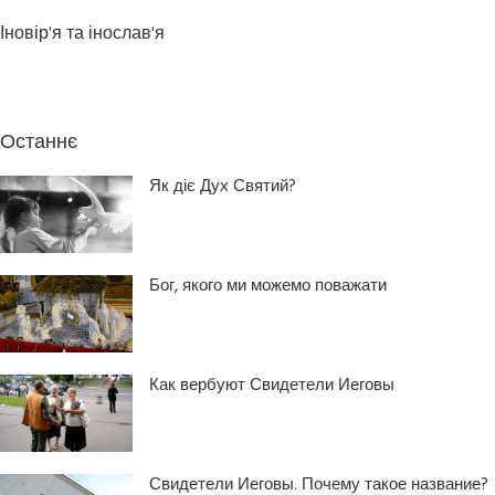
Іновір'я та інослав'я
Останнє
Як діє Дух Святий?
Бог, якого ми можемо поважати
Как вербуют Свидетели Иеговы
Свидетели Иеговы. Почему такое название?