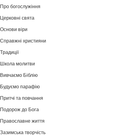
Про богослужіння
Церковні свята
Основи віри
Справжні християни
Традиції
Школа молитви
Вивчаємо Біблію
Будуємо парафію
Притчі та повчання
Подорож до Бога
Православне життя
Зазимська творчість