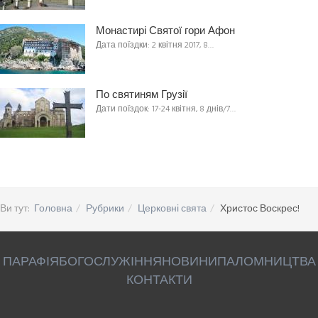
Монастирі Святої гори Афон
Дата поїздки: 2 квітня 2017, 8…
По святиням Грузії
Дати поїздок: 17-24 квітня, 8 днів/7…
Ви тут:
Головна
Рубрики
Церковні свята
Христос Воскрес!
ПАРАФІЯ
БОГОСЛУЖІННЯ
НОВИНИ
ПАЛОМНИЦТВА
КОНТАКТИ