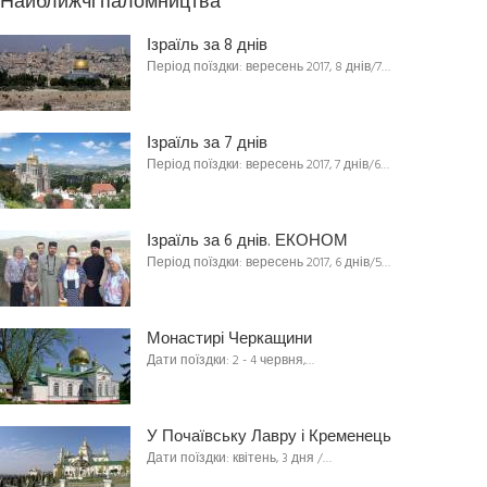
Найближчі паломництва
Ізраїль за 8 днів
Період поїздки: вересень 2017, 8 днів/7…
Ізраїль за 7 днів
Період поїздки: вересень 2017, 7 днів/6…
Ізраїль за 6 днів. ЕКОНОМ
Період поїздки: вересень 2017, 6 днів/5…
Монастирі Черкащини
Дати поїздки: 2 - 4 червня,…
У Почаївську Лавру і Кременець
Дати поїздки: квітень, 3 дня /…