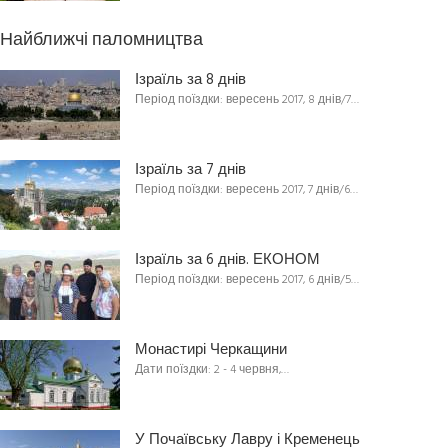
Найближчі паломництва
Ізраїль за 8 днів
Період поїздки: вересень 2017, 8 днів/7…
Ізраїль за 7 днів
Період поїздки: вересень 2017, 7 днів/6…
Ізраїль за 6 днів. ЕКОНОМ
Період поїздки: вересень 2017, 6 днів/5…
Монастирі Черкащини
Дати поїздки: 2 - 4 червня,…
У Почаївську Лавру і Кременець