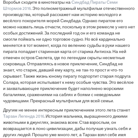
Воробья сходите в кинотеатры на
Синдбад Пираты Семи
Штормов 2016
. Это полнометражный мультфильм отечественного
производства, который расскажет нам историю молодого и
весёлого покорителя морей Синдбада. Однако пиратом его
можно назвать лишь отчасти, поскольку в этом ремесле у него нет
особых достижений. За последний год он и его команда не
смогли поймать ни одно торговое судно. Но всё кардинально
меняется в тот момент, когда по велению судьбы в руки нашего
пирата попадает старинная карта от старика Антиоха. На ней
отмечен остров Скелета, где по легендам скрыты несметные
сокровища. Отправляясь в новое приключение, Синдбад не
знает, что старик, давший ему карту, не так-то прост и что-то
скрывает. Также жизнь юному пирату подпортит старая подруга
Солара, которая испытывает к нему особые чувства. Это весёлое
и захватывающее приключение будет наполнено морскими
баталиями, сражениями на саблях и боями с неведомыми
чудовищами. Прекрасный мультфильм для всей семьи.
Другим не менее интересным приключением этого лета станет
Тарзан Легенда 2016
. История мальчика, выращенного дикими
животными в джунглях, знакома всем. Став взрослым, он
возвращается в лоно цивилизации, дабы получше узнать себя и
других людей. Прошло уже много лет, а Тарзан взял себе имя