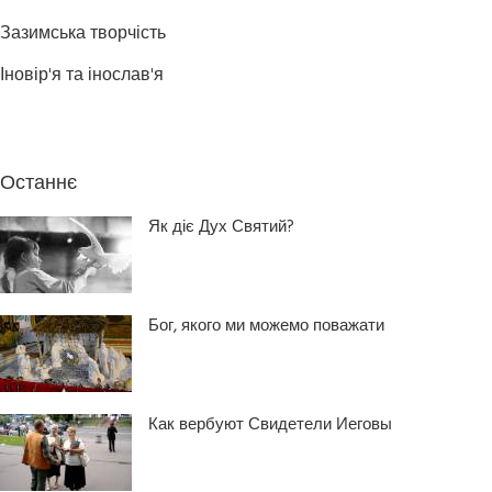
Зазимська творчість
Іновір'я та інослав'я
Останнє
Як діє Дух Святий?
Бог, якого ми можемо поважати
Как вербуют Свидетели Иеговы