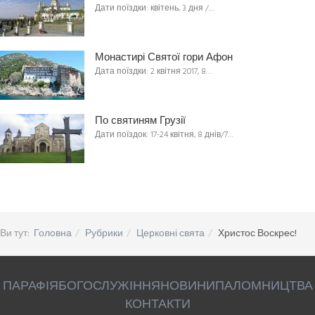
Дати поїздки: квітень, 3 дня /…
Монастирі Святої гори Афон
Дата поїздки: 2 квітня 2017, 8…
По святиням Грузії
Дати поїздок: 17-24 квітня, 8 днів/7…
Ви тут:
Головна
Рубрики
Церковні свята
Христос Воскрес!
ПАРАФІЯ
БОГОСЛУЖІННЯ
НОВИНИ
ПАЛОМНИЦТВА
КОНТАКТИ