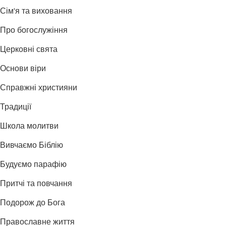
Сім'я та виховання
Про богослужіння
Церковні свята
Основи віри
Справжні християни
Традиції
Школа молитви
Вивчаємо Біблію
Будуємо парафію
Притчі та повчання
Подорож до Бога
Православне життя