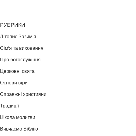
РУБРИКИ
Літопис Зазим'я
Сім'я та виховання
Про богослужіння
Церковні свята
Основи віри
Справжні християни
Традиції
Школа молитви
Вивчаємо Біблію