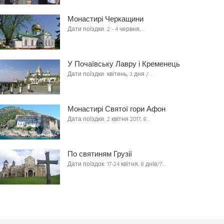
Монастирі Черкащини
Дати поїздки: 2 - 4 червня,…
У Почаївську Лавру і Кременець
Дати поїздки: квітень, 3 дня /…
Монастирі Святої гори Афон
Дата поїздки: 2 квітня 2017, 8…
По святиням Грузії
Дати поїздок: 17-24 квітня, 8 днів/7…