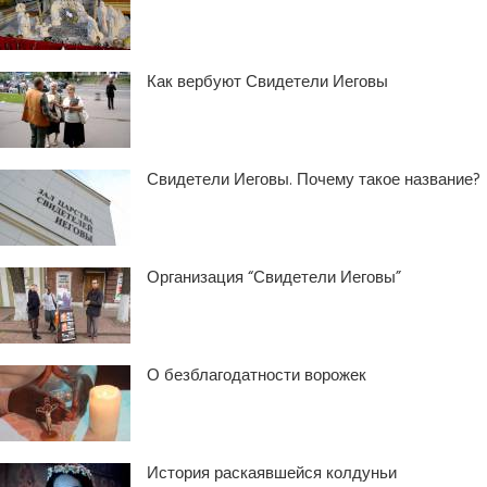
Как вербуют Свидетели Иеговы
Свидетели Иеговы. Почему такое название?
Организация “Свидетели Иеговы”
О безблагодатности ворожек
История раскаявшейся колдуньи