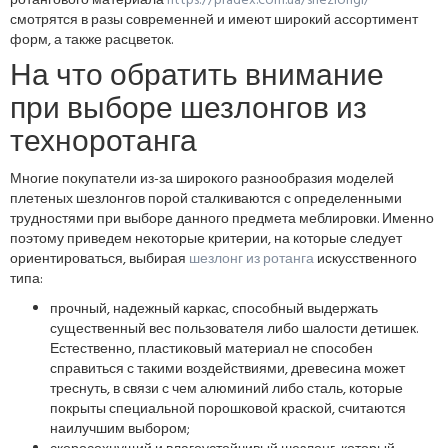
ротангового материала
https://pradex.com.ua/shezlongi/
смотрятся в разы современней и имеют широкий ассортимент
форм, а также расцветок.
На что обратить внимание
при выборе шезлонгов из
техноротанга
Многие покупатели из-за широкого разнообразия моделей
плетеных шезлонгов порой сталкиваются с определенными
трудностями при выборе данного предмета меблировки. Именно
поэтому приведем некоторые критерии, на которые следует
ориентироваться, выбирая
шезлонг из ротанга
искусственного
типа:
прочный, надежный каркас, способный выдержать
существенный вес пользователя либо шалости детишек.
Естественно, пластиковый материал не способен
справиться с такими воздействиями, древесина может
треснуть, в связи с чем алюминий либо сталь, которые
покрыты специальной порошковой краской, считаются
наилучшим выбором;