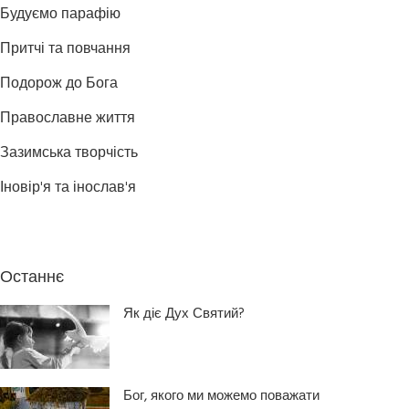
Будуємо парафію
Притчі та повчання
Подорож до Бога
Православне життя
Зазимська творчість
Іновір'я та інослав'я
Останнє
Як діє Дух Святий?
Бог, якого ми можемо поважати