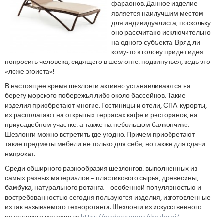
фараонов. Данное изделие
является наилучшим местом
для индивидуалиста, поскольку
оно рассчитано исключительно
на одного субъекта. Вряд ли
кому-то в голову придет идея
попросить человека, сидящего в шезлонге, подвинуться, ведь это
«ложе эгоиста»!
В настоящее время шезлонги активно устанавливаются на
берегу морского побережья либо около бассейнов. Такие
изделия приобретают многие. Гостиницы и отели, СПА-курорты,
их располагают на открытых террасах кафе и ресторанов, на
приусадебном участке, а также на небольшом балкончике.
Шезлонги можно встретить где угодно. Причем приобретают
такие предметы мебели не только для себя, но также для сдачи
напрокат.
Среди обширного разнообразия шезлонгов, выполненных из
самых разных материалов – пластикового сырья, древесины,
бамбука, натурального ротанга – особенной популярностью и
востребованностью сегодня пользуются изделия, изготовленные
из так называемого техноротанга. Шезлонги из искусственного