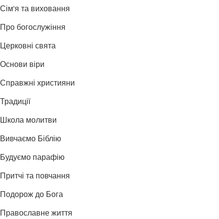
Сім'я та виховання
Про богослужіння
Церковні свята
Основи віри
Справжні християни
Традиції
Школа молитви
Вивчаємо Біблію
Будуємо парафію
Притчі та повчання
Подорож до Бога
Православне життя