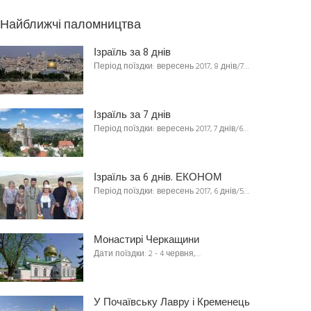
Найближчі паломництва
Ізраїль за 8 днів
Період поїздки: вересень 2017, 8 днів/7…
Ізраїль за 7 днів
Період поїздки: вересень 2017, 7 днів/6…
Ізраїль за 6 днів. ЕКОНОМ
Період поїздки: вересень 2017, 6 днів/5…
Монастирі Черкащини
Дати поїздки: 2 - 4 червня,…
У Почаївську Лавру і Кременець