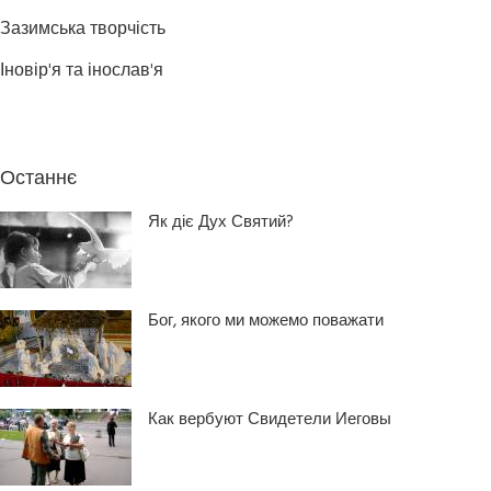
Зазимська творчість
Іновір'я та інослав'я
Останнє
Як діє Дух Святий?
Бог, якого ми можемо поважати
Как вербуют Свидетели Иеговы