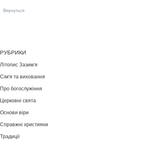
Вернуться
РУБРИКИ
Літопис Зазим'я
Сім'я та виховання
Про богослужіння
Церковні свята
Основи віри
Справжні християни
Традиції