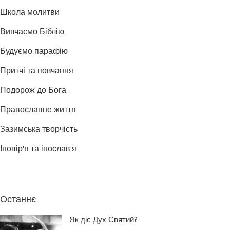
Школа молитви
Вивчаємо Біблію
Будуємо парафію
Притчі та повчання
Подорож до Бога
Православне життя
Зазимська творчість
Іновір'я та інослав'я
Останнє
Як діє Дух Святий?