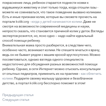
покраснение лица, ребенок старается поднести ножки к
вздувшемуся животику и спит только тогда, когда отошли газы -
можете не сомневаться, что такое поведение вызвано коликами.
Есть и иные признаки колик, которые вы сможете прочесть на
портале koliki.org -
когда у детей начинаются колики
. Даже не
смотря на возможности современной медицины и науки,
непросто сказать, что становится причиной колик у деток. Взгляды
экспертов рознятся, но, ясно одно – надо найти идеальный
способ помощи ребенку.
Внимательная мама просто разберется, в следствии чего,
особенно часто, возникают колики. Не спешите мчаться к врачу,
ведь он не бывает рядом с вашим крохой круглосуточно. Можно
посоветоваться, однако взгляда одного специалиста
недостаточно для обсуждения разных возможностей помощи
ребенку. Однако, в сети Интернет можно отыскать консультации
от опытных педиатров, применить их на практике -
как облегчить
колики
. Подарите своему малышу здоровое и безоблачное
детство, а портал koliki.org бесспорно поможет в этом!
Предыдущая статья
Следущая статья