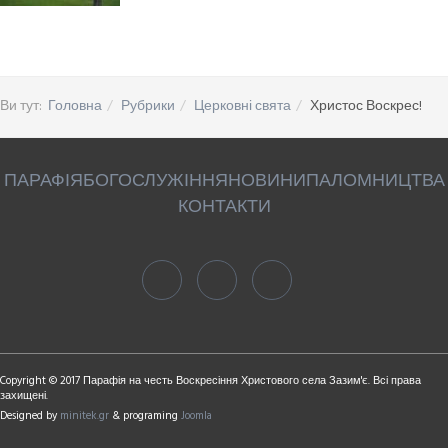
Ви тут:
Головна
Рубрики
Церковні свята
Христос Воскрес!
ПАРАФІЯ
БОГОСЛУЖІННЯ
НОВИНИ
ПАЛОМНИЦТВА
КОНТАКТИ
Copyright © 2017 Парафія на честь Воскресіння Христового села Зазим'є. Всі права
захищені.
Designed by
minitek.gr
& programing
Joomla