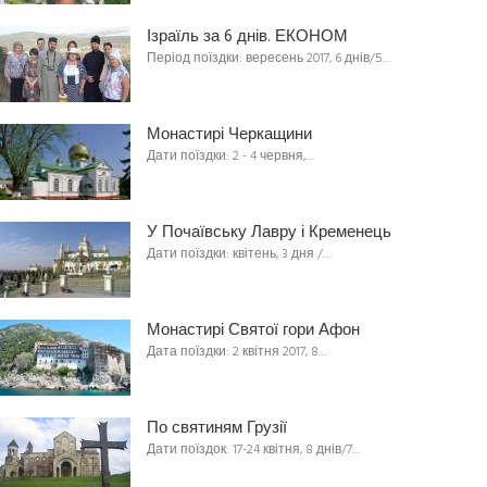
Ізраїль за 6 днів. ЕКОНОМ
Період поїздки: вересень 2017, 6 днів/5…
Монастирі Черкащини
Дати поїздки: 2 - 4 червня,…
У Почаївську Лавру і Кременець
Дати поїздки: квітень, 3 дня /…
Монастирі Святої гори Афон
Дата поїздки: 2 квітня 2017, 8…
По святиням Грузії
Дати поїздок: 17-24 квітня, 8 днів/7…