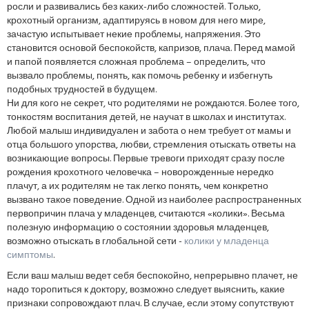
росли и развивались без каких-либо сложностей. Только,
крохотный организм, адаптируясь в новом для него мире,
зачастую испытывает некие проблемы, напряжения. Это
становится основой беспокойств, капризов, плача. Перед мамой
и папой появляется сложная проблема – определить, что
вызвало проблемы, понять, как помочь ребенку и избегнуть
подобных трудностей в будущем.
Ни для кого не секрет, что родителями не рождаются. Более того,
тонкостям воспитания детей, не научат в школах и институтах.
Любой малыш индивидуален и забота о нем требует от мамы и
отца большого упорства, любви, стремления отыскать ответы на
возникающие вопросы. Первые тревоги приходят сразу после
рождения крохотного человечка – новорожденные нередко
плачут, а их родителям не так легко понять, чем конкретно
вызвано такое поведение. Одной из наиболее распространенных
первопричин плача у младенцев, считаются «колики». Весьма
полезную информацию о состоянии здоровья младенцев,
возможно отыскать в глобальной сети -
колики у младенца
симптомы
.
Если ваш малыш ведет себя беспокойно, непрерывно плачет, не
надо торопиться к доктору, возможно следует выяснить, какие
признаки сопровождают плач. В случае, если этому сопутствуют