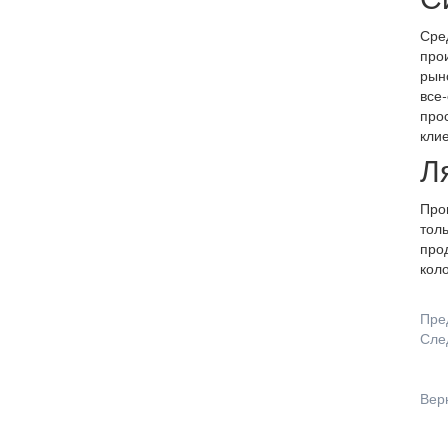
С
Сре
про
рыно
все
прос
клие
Л
Пров
толь
прод
кол
Пре
Сле
Вер