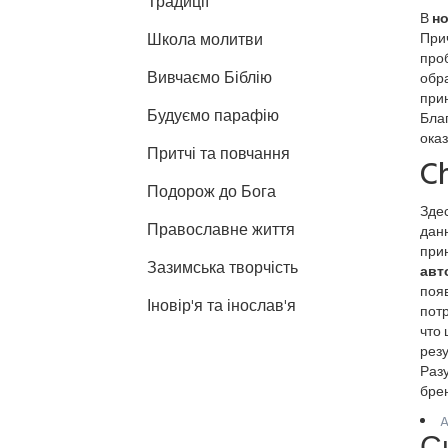
Традиції
В
но
Школа молитви
При
про
Вивчаємо Біблію
обр
прин
Будуємо парафію
Благ
ока
Притчі та повчання
Ch
Подорож до Бога
Здес
Православне життя
данн
при
Зазимська творчість
авт
появ
Іновір'я та інослав'я
потр
что 
резу
Разу
бре
A