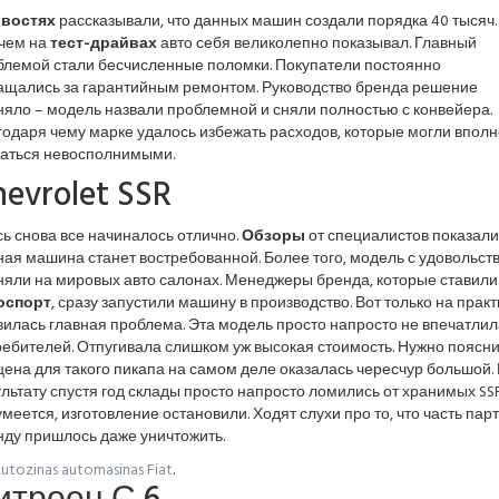
востях
рассказывали, что данных машин создали порядка 40 тысяч.
чем на
тест-драйвах
авто себя великолепно показывал. Главный
блемой стали бесчисленные поломки. Покупатели постоянно
ащались за гарантийным ремонтом. Руководство бренда решение
яло – модель назвали проблемной и сняли полностью с конвейера.
одаря чему марке удалось избежать расходов, которые могли вполн
заться невосполнимыми.
evrolet SSR
ь снова все начиналось отлично.
Обзоры
от специалистов показали,
ая машина станет востребованной. Более того, модель с удовольст
няли на мировых авто салонах. Менеджеры бренда, которые ставили
оспорт
, сразу запустили машину в производство. Вот только на практ
илась главная проблема. Эта модель просто напросто не впечатлил
ебителей. Отпугивала слишком уж высокая стоимость. Нужно поясни
цена для такого пикапа на самом деле оказалась чересчур большой.
льтату спустя год склады просто напросто ломились от хранимых SSR
меется, изготовление остановили. Ходят слухи про то, что часть пар
нду пришлось даже уничтожить.
utozinas automasinas Fiat
.