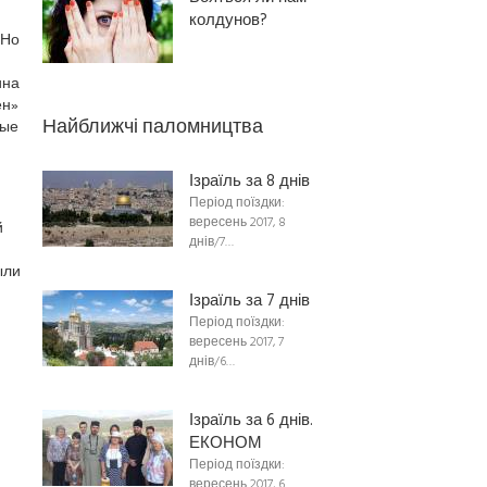
колдунов?
 Но
ина
ен»
Найближчі паломництва
тые
Ізраїль за 8 днів
Період поїздки:
вересень 2017, 8
й
днів/7…
ыли
Ізраїль за 7 днів
Період поїздки:
вересень 2017, 7
днів/6…
Ізраїль за 6 днів.
ЕКОНОМ
Період поїздки:
вересень 2017, 6