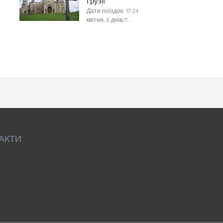
Грузії
Дати поїздок: 17-24
квітня, 8 днів/7…
АКТИ