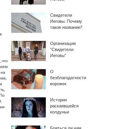
Свидетели
Иеговы. Почему
такое название?
е
Организация
“Свидетели
Иеговы”
 что
вием
О
 на
безблагодатности
ике,
ворожек
а
ть,
 По
История
.
раскаявшейся
тии
колдуньи
Бояться ли нам