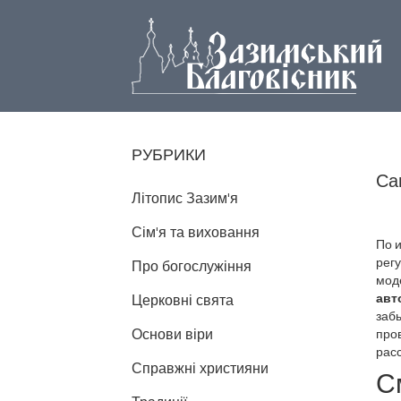
РУБРИКИ
Са
Літопис Зазим'я
Сім'я та виховання
По 
рег
Про богослужіння
мод
авт
Церковні свята
забы
Основи віри
про
расс
Справжні християни
С