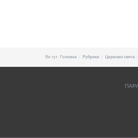
Ви тут:
Головна
Рубрики
Церковні свята
ПАР