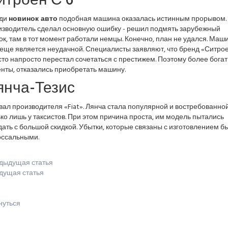
итроен С 6
ди
новинок авто
подобная машина оказалась истинным прорывом.
изводитель сделал основную ошибку - решил подмять зарубежный
к, там в тот момент работали немцы. Конечно, план не удался. Маш
-еще является неудачной. Специалисты заявляют, что бренд «Ситро
то напросто перестал сочетаться с престижем. Поэтому более бога
нты, отказались приобретать машину.
янча-Тезис
ал производителя «Fiat». Лянча стала популярной и востребованно
ко лишь у таксистов. При этом причина проста, им модель пытались
ать с большой скидкой. Убытки, которые связаны с изготовлением б
оссальными.
дыдущая статья
дущая статья
нуться