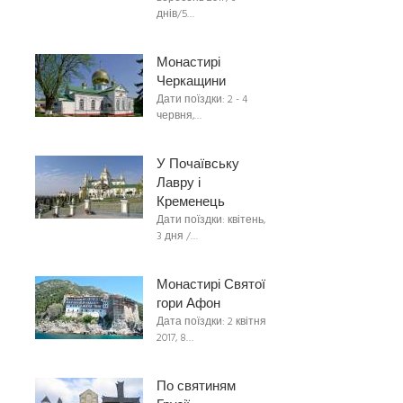
днів/5…
Монастирі
Черкащини
Дати поїздки: 2 - 4
червня,…
У Почаївську
Лавру і
Кременець
Дати поїздки: квітень,
3 дня /…
Монастирі Святої
гори Афон
Дата поїздки: 2 квітня
2017, 8…
По святиням