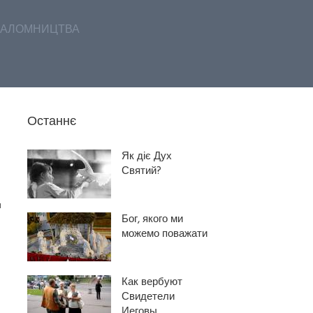
АЛОМНИЦТВА
Останнє
Як діє Дух
Святий?
и
Бог, якого ми
я
можемо поважати
Как вербуют
Свидетели
Иеговы