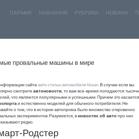
ПАРАФІЯ
НАВЧАННЯ
РУБРИКИ
НОВИНИ
П
мые провальные машины в мире
информации сайта
авто статьи автомобиля Nissan
. В случае если вы
улярно смотрите
автоновости
, то вам все-время попадаются тысяч
елей, что являются популярными и успешными. Причем это касаетс
оспорта
и естественно моделей для обычного потребителя. Не
вайте о том, что в истории автопрома было множество откровенно
вальных экспериментов. Разумеется, в
новостях об авто
про них
казывают редко.
март-Родстер