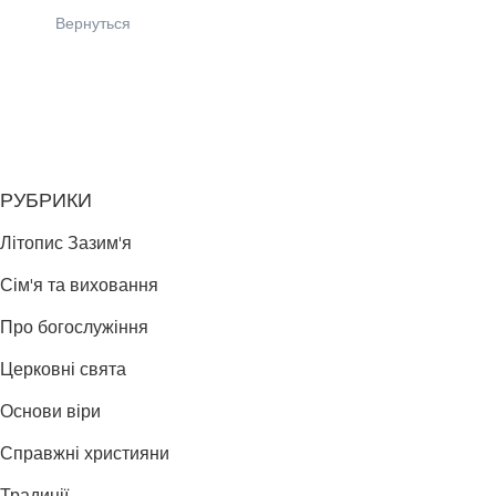
Вернуться
РУБРИКИ
Літопис Зазим'я
Сім'я та виховання
Про богослужіння
Церковні свята
Основи віри
Справжні християни