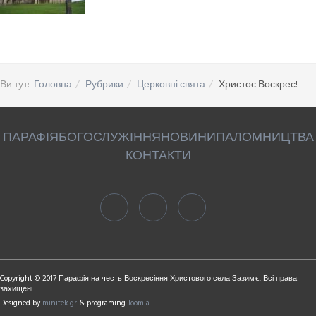
Ви тут:
Головна
Рубрики
Церковні свята
Христос Воскрес!
ПАРАФІЯ
БОГОСЛУЖІННЯ
НОВИНИ
ПАЛОМНИЦТВА
КОНТАКТИ
Copyright © 2017 Парафія на честь Воскресіння Христового села Зазим'є. Всі права
захищені.
Designed by
minitek.gr
& programing
Joomla