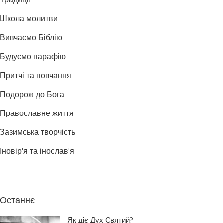
Традиції
Школа молитви
Вивчаємо Біблію
Будуємо парафію
Притчі та повчання
Подорож до Бога
Православне життя
Зазимська творчість
Іновір'я та інослав'я
Останнє
Як діє Дух Святий?