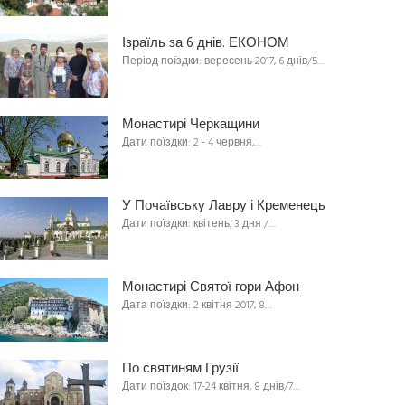
Ізраїль за 6 днів. ЕКОНОМ
Період поїздки: вересень 2017, 6 днів/5…
Монастирі Черкащини
Дати поїздки: 2 - 4 червня,…
У Почаївську Лавру і Кременець
Дати поїздки: квітень, 3 дня /…
Монастирі Святої гори Афон
Дата поїздки: 2 квітня 2017, 8…
По святиням Грузії
Дати поїздок: 17-24 квітня, 8 днів/7…