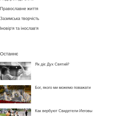
Православне життя
Зазимська творчість
Іновір'я та інослав'я
Останнє
Як діє Дух Святий?
Бог, якого ми можемо поважати
Как вербуют Свидетели Иеговы