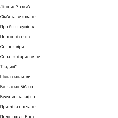
Літопис Зазим'я
Сім'я та виховання
Про богослужіння
Церковні свята
Основи віри
Справжні християни
Традиції
Школа молитви
Вивчаємо Біблію
Будуємо парафію
Притчі та повчання
Подорож до Бога