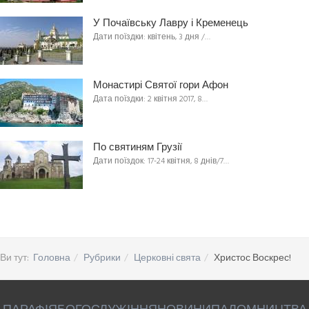
У Почаївську Лавру і Кременець
Дати поїздки: квітень, 3 дня /…
Монастирі Святої гори Афон
Дата поїздки: 2 квітня 2017, 8…
По святиням Грузії
Дати поїздок: 17-24 квітня, 8 днів/7…
Ви тут:
Головна
Рубрики
Церковні свята
Христос Воскрес!