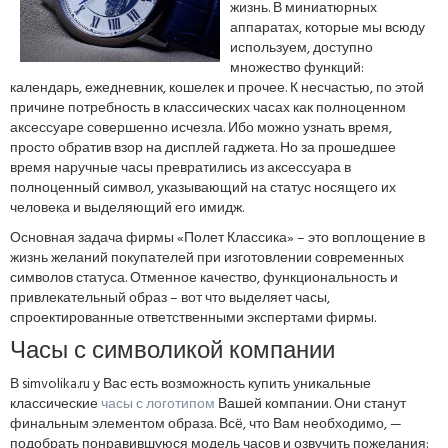
жизнь. В миниатюрных
аппаратах, которые мы всюду
используем, доступно
множество функций:
календарь, ежедневник, кошелек и прочее. К несчастью, по этой
причине потребность в классических часах как полноценном
аксессуаре совершенно исчезла. Ибо можно узнать время,
просто обратив взор на дисплей гаджета. Но за прошедшее
время наручные часы превратились из аксессуара в
полноценный символ, указывающий на статус носящего их
человека и выделяющий его имидж.
Основная задача фирмы «Полет Классика» – это воплощение в
жизнь желаний покупателей при изготовлении современных
символов статуса. Отменное качество, функциональность и
привлекательный образ – вот что выделяет часы,
спроектированные ответственными экспертами фирмы.
Часы с символикой компании
В simvolika.ru у Вас есть возможность купить уникальные
классические
часы с логотипом
Вашей компании. Они станут
финальным элементом образа. Всё, что Вам необходимо, —
подобрать понравившуюся модель часов и озвучить пожелания: