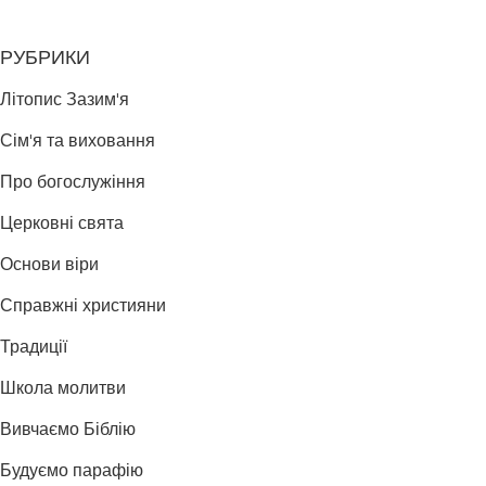
РУБРИКИ
Літопис Зазим'я
Сім'я та виховання
Про богослужіння
Церковні свята
Основи віри
Справжні християни
Традиції
Школа молитви
Вивчаємо Біблію
Будуємо парафію