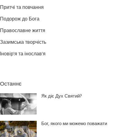
Притчі та повчання
Подорож до Бога
Православне життя
Зазимська творчість
Іновір'я та інослав'я
Останнє
Як діє Дух Святий?
Бог, якого ми можемо поважати