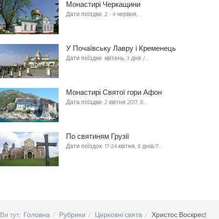
Монастирі Черкащини
Дати поїздки: 2 - 4 червня,…
У Почаївську Лавру і Кременець
Дати поїздки: квітень, 3 дня /…
Монастирі Святої гори Афон
Дата поїздки: 2 квітня 2017, 8…
По святиням Грузії
Дати поїздок: 17-24 квітня, 8 днів/7…
Ви тут:
Головна
Рубрики
Церковні свята
Христос Воскрес!