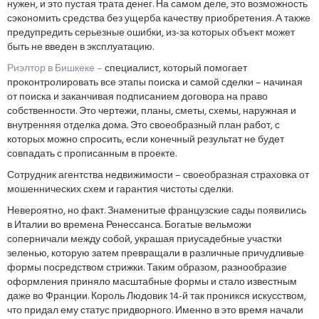
нужен, и это пустая трата денег. На самом деле, это возможность
сэкономить средства без ущерба качеству приобретения. А также
предупредить серьезные ошибки, из-за которых объект может
быть не введен в эксплуатацию.
Риэлтор в Бишкеке –
специалист, который помогает
проконтролировать все этапы поиска и самой сделки – начиная
от поиска и заканчивая подписанием договора на право
собственности. Это чертежи, планы, сметы, схемы, наружная и
внутренняя отделка дома. Это своеобразный план работ, с
которых можно спросить, если конечный результат не будет
совпадать с прописанным в проекте.
Сотрудник агентства недвижимости – своеобразная страховка от
мошеннических схем и гарантия чистоты сделки.
Невероятно, но факт. Знаменитые французские сады появились
в Италии во времена Ренессанса. Богатые вельможи
соперничали между собой, украшая приусадебные участки
зеленью, которую затем превращали в различные причудливые
формы посредством стрижки. Таким образом, разнообразие
оформления приняло масштабные формы и стало известным
даже во Франции. Король Людовик 14-й так проникся искусством,
что придал ему статус придворного. Именно в это время начали