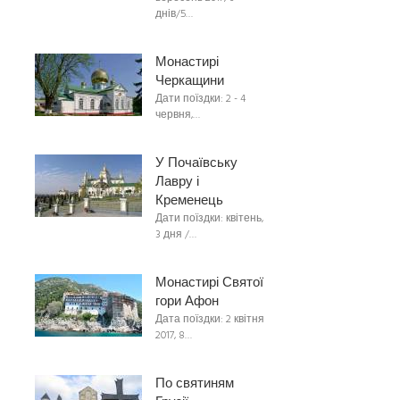
днів/5…
Монастирі
Черкащини
Дати поїздки: 2 - 4
червня,…
У Почаївську
Лавру і
Кременець
Дати поїздки: квітень,
3 дня /…
Монастирі Святої
гори Афон
Дата поїздки: 2 квітня
2017, 8…
По святиням