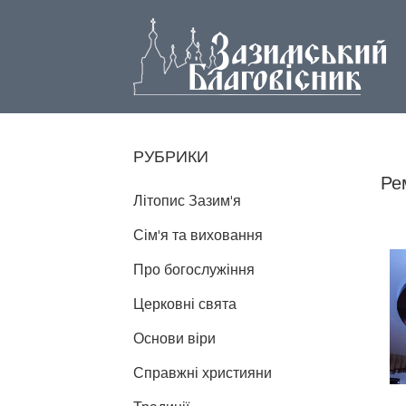
РУБРИКИ
Ре
Літопис Зазим'я
Сім'я та виховання
Про богослужіння
Церковні свята
Основи віри
Справжні християни