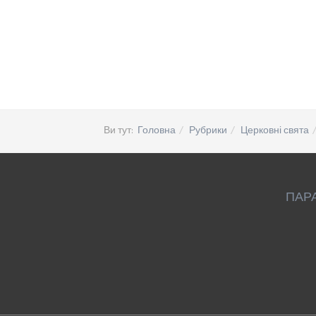
Ви тут:
Головна
Рубрики
Церковні свята
ПАР