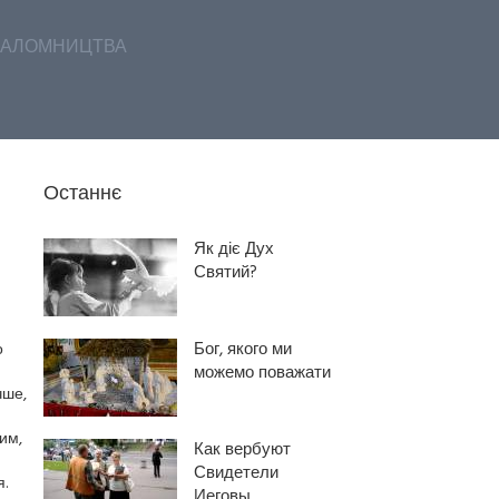
АЛОМНИЦТВА
Останнє
Як діє Дух
Святий?
Бог, якого ми
о
можемо поважати
чше,
им,
Как вербуют
Свидетели
.
Иеговы