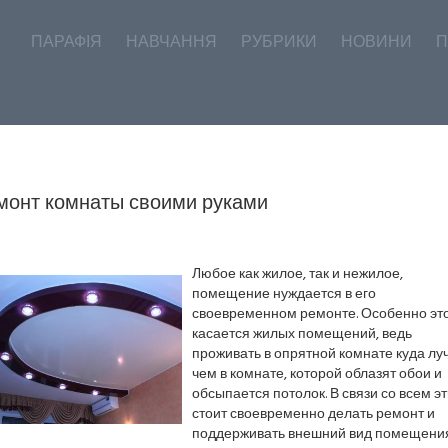
ПАРАФІЯ
НАВЧАННЯ
РУБРИКИ
НОВИНИ
П
монт комнаты своими руками
Любое как жилое, так и нежилое,
помещение нуждается в его
своевременном ремонте. Особенно эт
касается жилых помещений, ведь
проживать в опрятной комнате куда лу
чем в комнате, которой облазят обои и
обсыпается потолок. В связи со всем эт
стоит своевременно делать ремонт и
поддерживать внешний вид помещения