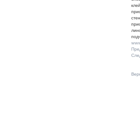
клей
прис
стен
прис
лино
подч
www.
Пре
Сле
Вер