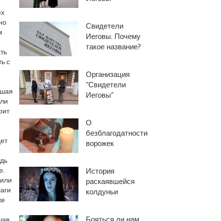
ех
но
Свидетели
м
Иеговы. Почему
такое название?
ать
ь с
Организация
“Свидетели
йшая
Иеговы”
сли
оит
О
безблагодатности
дет
ворожек
едь
е.
История
 или
раскаявшейся
лаги
колдуньи
же
Бояться ли нам
шав