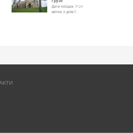
Грузії
Дати поїздок: 17-24
квітня, 8 днів/7…
АКТИ