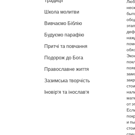
Традиції
Любо
неск
Школа молитви
быто
обод
Вивчаємо Біблію
этап
дефе
Будуємо парафію
нажд
пом
Притчі та повчання
обяз
Экон
Подорож до Бога
покл
появ
Православне життя
замо
закр
Зазимська творчість
стои
Іновір'я та інослав'я
нали
мат
от э
Есл
покр
и пы
стои
спец