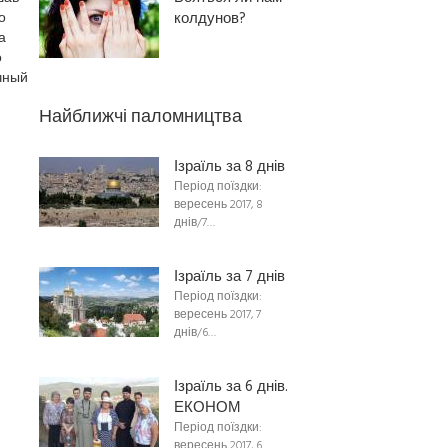
о
колдунов?
а
о
чный
Найближчі паломництва
Ізраїль за 8 днів
Період поїздки:
вересень 2017, 8
днів/7…
Ізраїль за 7 днів
Період поїздки:
вересень 2017, 7
днів/6…
Ізраїль за 6 днів.
ЕКОНОМ
Період поїздки:
вересень 2017, 6