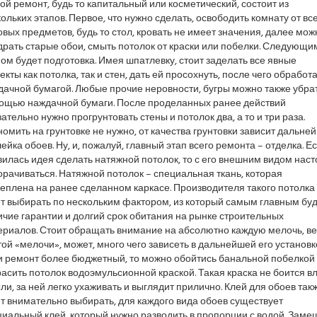
й ремонт, будь то капитальный или косметический, состоит из
ольких этапов. Первое, что нужно сделать, освободить комнату от вс
вых предметов, будь то стол, кровать не имеет значения, далее мож
рать старые обои, смыть потолок от краски или побелки. Следующи
ом будет подготовка. Имея шпатлевку, стоит заделать все явные
кты как потолка, так и стен, дать ей просохнуть, после чего обработ
ачной бумагой. Любые прочие неровности, бугры можно также убрат
ощью наждачной бумаги. После проделанных ранее действий
ательно нужно прогрунтовать стены и потолок два, а то и три раза.
омить на грунтовке не нужно, от качества грунтовки зависит дальне
ейка обоев. Ну, и, пожалуй, главный этап всего ремонта – отделка. Е
илась идея сделать натяжной потолок, то с его внешним видом наст
рачиваться. Натяжной потолок – специальная ткань, которая
еплена на ранее сделанном каркасе. Производителя такого потолка
т выбирать по нескольким фактором, из который самым главным бу
чие гарантии и долгий срок обитания на рынке строительных
ериалов. Стоит обращать внимание на абсолютно каждую мелочь, в
той «мелочи», может, много чего зависеть в дальнейшей его установк
и ремонт более бюджетный, то можно обойтись банальной побелкой
асить потолок водоэмульсионной краской. Такая краска не боится в
ли, за ней легко ухаживать и выглядит прилично. Клей для обоев так
т внимательно выбирать, для каждого вида обоев существует
иальный клей, который нужно разводить в пропорции с водой. Заме