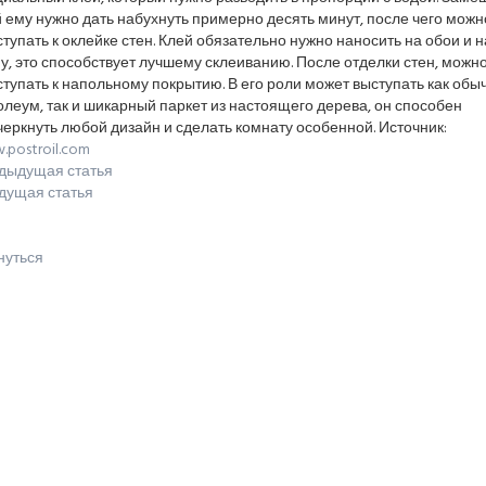
 ему нужно дать набухнуть примерно десять минут, после чего можн
тупать к оклейке стен. Клей обязательно нужно наносить на обои и н
у, это способствует лучшему склеиванию. После отделки стен, можн
тупать к напольному покрытию. В его роли может выступать как обы
леум, так и шикарный паркет из настоящего дерева, он способен
еркнуть любой дизайн и сделать комнату особенной. Источник:
postroil.com
дыдущая статья
дущая статья
нуться