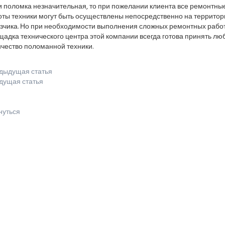
и поломка незначительная, то при пожелании клиента все ремонтны
оты техники могут быть осуществлены непосредственно на территор
азчика. Но при необходимости выполнения сложных ремонтных рабо
адка технического центра этой компании всегда готова принять лю
ичество поломанной техники.
дыдущая статья
дущая статья
нуться