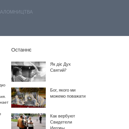
АЛОМНИЦТВА
Останнє
Як діє Дух
Святий?
дко
Бог, якого ми
можемо поважати
ия.
инает
е
Как вербуют
Свидетели
Иеговы