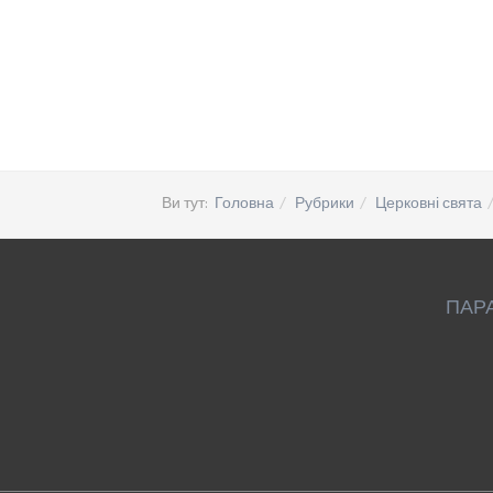
Ви тут:
Головна
Рубрики
Церковні свята
ПАР