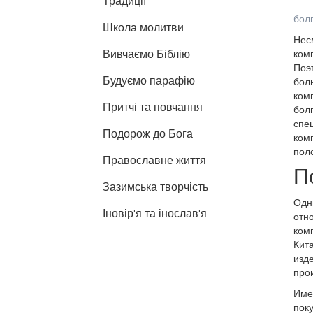
Традиції
болг
Школа молитви
Несм
Вивчаємо Біблію
комп
Поэт
Будуємо парафію
боль
комп
Притчі та повчання
бол
спе
Подорож до Бога
комп
поло
Православне життя
П
Зазимська творчість
Одн
Іновір'я та інослав'я
отно
комп
Кита
изде
про
Имен
поку