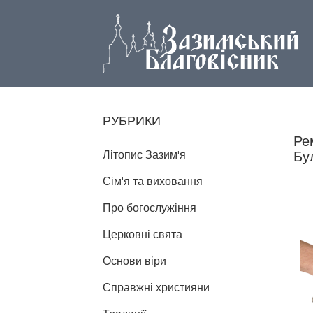
РУБРИКИ
Ре
Літопис Зазим'я
Бу
Сім'я та виховання
Про богослужіння
Церковні свята
Основи віри
Справжні християни