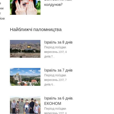
е
колдунов?
ии
т
бое
Найближчі паломництва
Ізраїль за 8 днів
Період поїздки:
вересень 2017, 8
днів/7…
Ізраїль за 7 днів
Період поїздки:
вересень 2017, 7
днів/6…
Ізраїль за 6 днів.
ЕКОНОМ
Період поїздки:
вересень 2017, 6