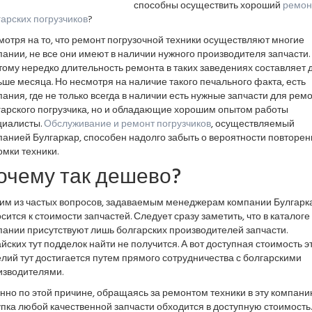
способны осуществить хороший
ремон
арских погрузчиков
?
отря на то, что ремонт погрузочной техники осуществляют многие
ании, не все они имеют в наличии нужного производителя запчасти.
ому нередко длительность ремонта в таких заведениях составляет 
ше месяца. Но несмотря на наличие такого печального факта, есть
ания, где не только всегда в наличии есть нужные запчасти для рем
гарского погрузчика, но и обладающие хорошим опытом работы
циалисты.
Обслуживание и ремонт погрузчиков
, осуществляемый
анией Булгаркар, способен надолго забыть о вероятности повторен
мки техники.
очему так дешево?
им из частых вопросов, задаваемым менеджерам компании Булгарка
сится к стоимости запчастей. Следует сразу заметить, что в каталоге
ании присутствуют лишь болгарских производителей запчасти.
йских тут подделок найти не получится. А вот доступная стоимость э
лий тут достигается путем прямого сотрудничества с болгарскими
изводителями.
но по этой причине, обращаясь за ремонтом техники в эту компани
пка любой качественной запчасти обходится в доступную стоимость.