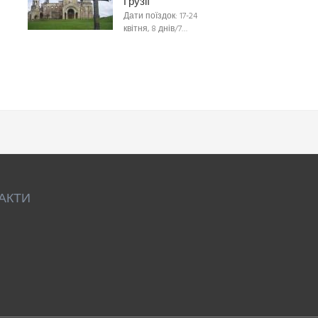
Грузії
Дати поїздок: 17-24
квітня, 8 днів/7…
АКТИ