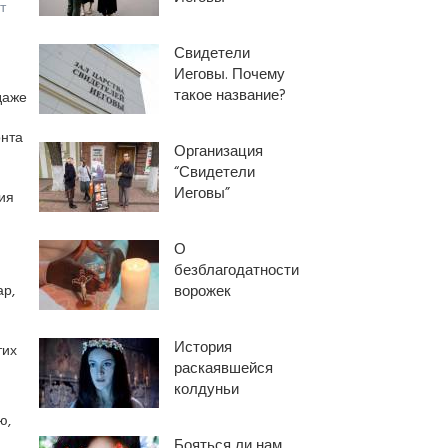
т
Свидетели
Иеговы. Почему
такое название?
даже
онта
Организация
“Свидетели
Иеговы”
ия
О
безблагодатности
р,
ворожек
История
тих
раскаявшейся
колдуньи
ю,
Бояться ли нам