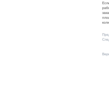
Есл
раб
зак
площ
кол
Пре
Сле
Вер