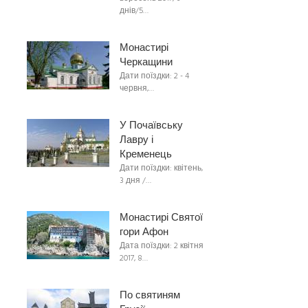
днів/5…
Монастирі
Черкащини
Дати поїздки: 2 - 4
червня,…
У Почаївську
Лавру і
Кременець
Дати поїздки: квітень,
3 дня /…
Монастирі Святої
гори Афон
Дата поїздки: 2 квітня
2017, 8…
По святиням