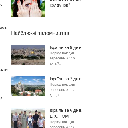
 с
колдунов?
мов.
Найближчі паломництва
Ізраїль за 8 днів
Період поїздки:
вересень 2017, 8
днів/7…
е из
Ізраїль за 7 днів
Період поїздки:
вересень 2017, 7
днів/6…
ой
Ізраїль за 6 днів.
ЕКОНОМ
Період поїздки:
вересень 2017, 6