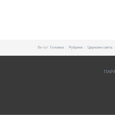
Ви тут:
Головна
Рубрики
Церковні свята
ПАР