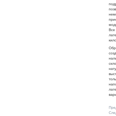
под
поз
немн
при
мод
Все 
лате
кил
Обр
созд
нали
скло
нату
выст
толь
напо
лате
вар
Пре
Сле