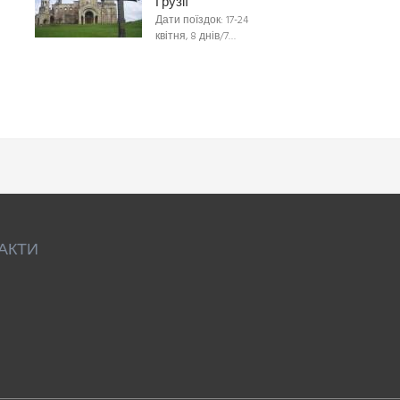
Грузії
Дати поїздок: 17-24
квітня, 8 днів/7…
АКТИ