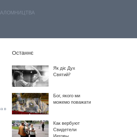
АЛОМНИЦТВА
Останнє
Як діє Дух
Святий?
Бог, якого ми
можемо поважати
а в
Как вербуют
Свидетели
Иеговы