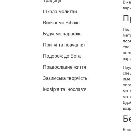
Традиції
В н
вар
Школа молитви
П
Вивчаємо Біблію
Нель
Будуємо парафію
матр
поря
Притчі та повчання
спе
поль
Подорож до Бога
вар
Православне життя
Пру
спец
Зазимська творчість
имен
опре
Іновір'я та інослав'я
мате
мате
Вдо
возр
Б
Бес