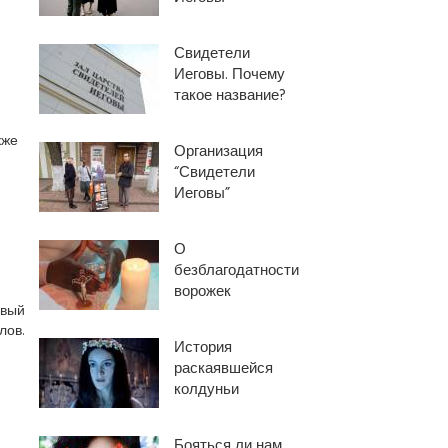
Свидетели
Иеговы. Почему
такое название?
кже
Организация
“Свидетели
Иеговы”
О
безблагодатности
ворожек
овый
лов.
История
раскаявшейся
колдуньи
Бояться ли нам