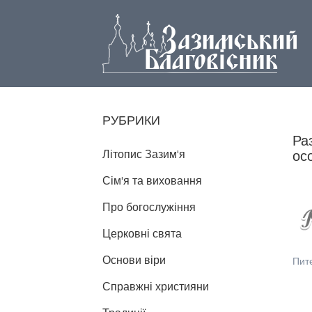
РУБРИКИ
Ра
Літопис Зазим'я
ос
Сім'я та виховання
Про богослужіння
Церковні свята
Основи віри
Пит
Справжні християни