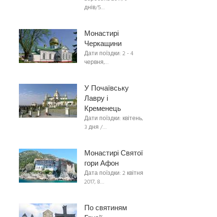
днів/5…
Монастирі
Черкащини
Дати поїздки: 2 - 4
червня,…
У Почаївську
Лавру і
Кременець
Дати поїздки: квітень,
3 дня /…
Монастирі Святої
гори Афон
Дата поїздки: 2 квітня
2017, 8…
По святиням