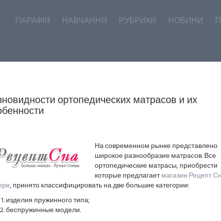
ПАРАФІЯ
НАВЧАННЯ
РУБРИКИ
НОВИНИ
П
зновидности ортопедических матрасов и их
обенности
На современном рынке представлено
широкое разнообразие матрасов. Все
ортопедические матрасы, приобрести
которые предлагает
магазин Рецепт Сн
ере
, принято классифицировать на две большие категории:
изделия пружинного типа;
беспружинные модели.