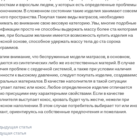
росткам и взрослым людям, у которых есть определенные проблемы
воночником. В сложенном состоянии такие изделия занимают совсем
ого пространства. Покупая такие виды матрасов, необходимо
нимать во внимание свою весовую категорию. Увы, многие подобные
ификации просто не способны выдержать массу более ста килограм
же, при большом желании имеется возможность купить изделия на
ксной основе, способное удержать массу тела до ста сорока
ограммов.
атим внимание, что беспружинные модели матрасов, в основном,
аются из синтетических либо же из естественных материй. В случае
чия проблем с сердечной системой, а также при условии наличия
нности к высокому давлению, следует покупать изделие, создаваемо
ральных материалов. В качестве наполнителя в такой ситуации
упает латекс или кокос. Любое определенное изделие отличается
ко присущими ему характерными свойствами. Если в качестве
лнителя выступает кокос, кровать будет чуть жестче, нежели при
ксном наполнении. В этом случае потребитель выбирает тот или ин
иант, ориентируясь на собственные предпочтения и пожелания.
дыдущая статья
дущая статья