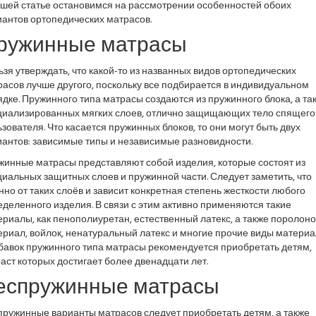
ашей статье остановимся на рассмотрении особенностей обоих
иантов ортопедических матрасов.
ружинные матрасы
зя утверждать, что какой-то из названных видов ортопедических
асов лучше другого, поскольку все подбирается в индивидуальном
дке. Пружинного типа матрасы создаются из пружинного блока, а та
циализированных мягких слоев, отлично защищающих тело спящего
зователя. Что касается пружинных блоков, то они могут быть двух
иантов: зависимые типы и независимые разновидности.
жинные матрасы представляют собой изделия, которые состоят из
иальных защитных слоев и пружинной части. Следует заметить, что
но от таких слоёв и зависит конкретная степень жесткости любого
деленного изделия. В связи с этим активно применяются такие
риалы, как пенополиуретан, естественный латекс, а также поролон
риал, войлок, ненатуральный латекс и многие прочие виды материа
бавок пружинного типа матрасы рекомендуется приобретать детям,
аст которых достигает более двенадцати лет.
еспружинные матрасы
пружинные варианты матрасов следует приобретать детям, а также