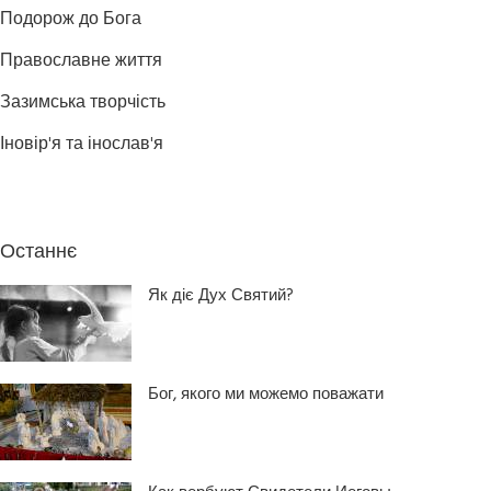
Подорож до Бога
Православне життя
Зазимська творчість
Іновір'я та інослав'я
Останнє
Як діє Дух Святий?
Бог, якого ми можемо поважати