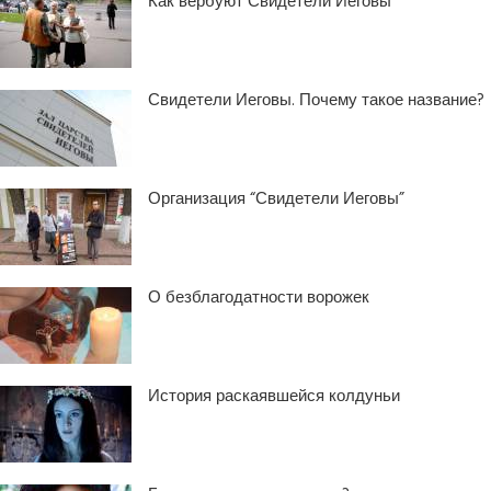
Как вербуют Свидетели Иеговы
Свидетели Иеговы. Почему такое название?
Организация “Свидетели Иеговы”
О безблагодатности ворожек
История раскаявшейся колдуньи