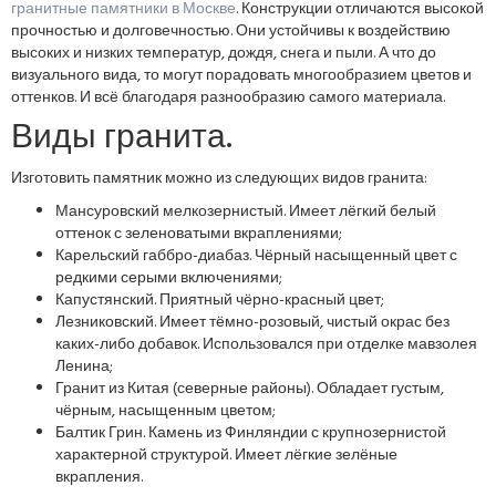
гранитные памятники в Москве
. Конструкции отличаются высокой
прочностью и долговечностью. Они устойчивы к воздействию
высоких и низких температур, дождя, снега и пыли. А что до
визуального вида, то могут порадовать многообразием цветов и
оттенков. И всё благодаря разнообразию самого материала.
Виды гранита.
Изготовить памятник можно из следующих видов гранита:
Мансуровский мелкозернистый. Имеет лёгкий белый
оттенок с зеленоватыми вкраплениями;
Карельский габбро-диабаз. Чёрный насыщенный цвет с
редкими серыми включениями;
Капустянский. Приятный чёрно-красный цвет;
Лезниковский. Имеет тёмно-розовый, чистый окрас без
каких-либо добавок. Использовался при отделке мавзолея
Ленина;
Гранит из Китая (северные районы). Обладает густым,
чёрным, насыщенным цветом;
Балтик Грин. Камень из Финляндии с крупнозернистой
характерной структурой. Имеет лёгкие зелёные
вкрапления.