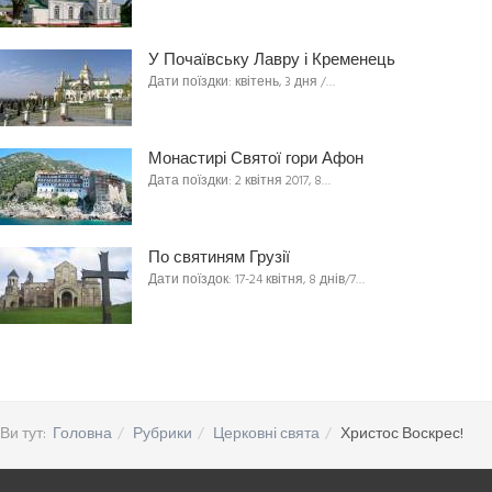
У Почаївську Лавру і Кременець
Дати поїздки: квітень, 3 дня /…
Монастирі Святої гори Афон
Дата поїздки: 2 квітня 2017, 8…
По святиням Грузії
Дати поїздок: 17-24 квітня, 8 днів/7…
Ви тут:
Головна
Рубрики
Церковні свята
Христос Воскрес!