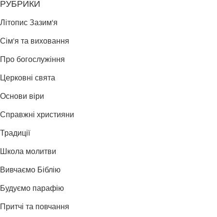
РУБРИКИ
Літопис Зазим'я
Сім'я та виховання
Про богослужіння
Церковні свята
Основи віри
Справжні християни
Традиції
Школа молитви
Вивчаємо Біблію
Будуємо парафію
Притчі та повчання