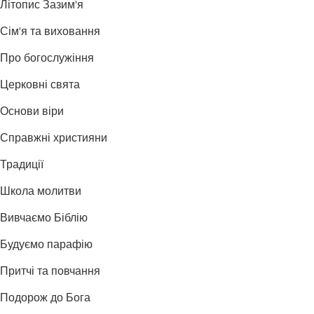
Літопис Зазим'я
Сім'я та виховання
Про богослужіння
Церковні свята
Основи віри
Справжні християни
Традиції
Школа молитви
Вивчаємо Біблію
Будуємо парафію
Притчі та повчання
Подорож до Бога