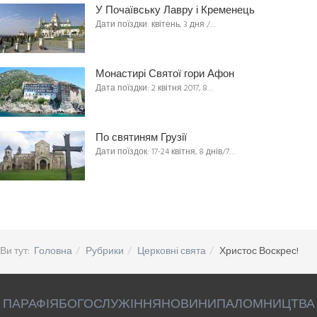
У Почаївську Лавру і Кременець
Дати поїздки: квітень, 3 дня /…
Монастирі Святої гори Афон
Дата поїздки: 2 квітня 2017, 8…
По святиням Грузії
Дати поїздок: 17-24 квітня, 8 днів/7…
Ви тут:
Головна
Рубрики
Церковні свята
Христос Воскрес!
ПАРАФІЯ
БОГОСЛУЖІННЯ
НОВИНИ
ПАЛОМНИЦТВА