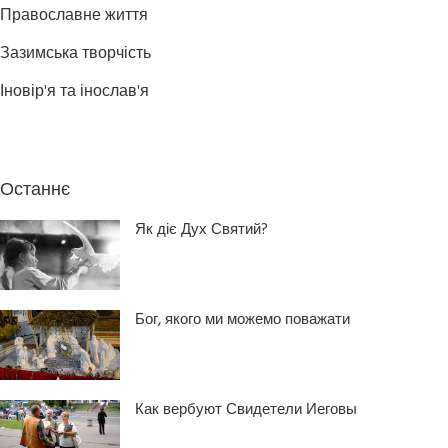
Православне життя
Зазимська творчість
Іновір'я та інослав'я
Останнє
Як діє Дух Святий?
Бог, якого ми можемо поважати
Как вербуют Свидетели Иеговы