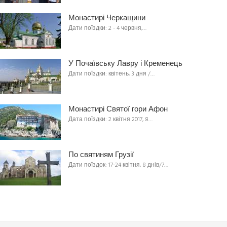
Монастирі Черкащини
Дати поїздки: 2 - 4 червня,…
У Почаївську Лавру і Кременець
Дати поїздки: квітень, 3 дня /…
Монастирі Святої гори Афон
Дата поїздки: 2 квітня 2017, 8…
По святиням Грузії
Дати поїздок: 17-24 квітня, 8 днів/7…