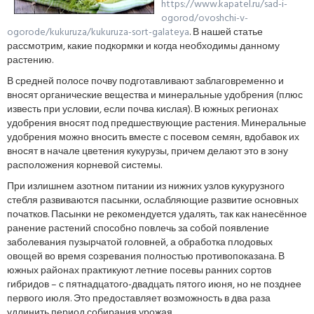
https://www.kapatel.ru/sad-i-
ogorod/ovoshchi-v-
ogorode/kukuruza/kukuruza-sort-galateya
. В нашей статье
рассмотрим, какие подкормки и когда необходимы данному
растению.
В средней полосе почву подготавливают заблаговременно и
вносят органические вещества и минеральные удобрения (плюс
известь при условии, если почва кислая). В южных регионах
удобрения вносят под предшествующие растения. Минеральные
удобрения можно вносить вместе с посевом семян, вдобавок их
вносят в начале цветения кукурузы, причем делают это в зону
расположения корневой системы.
При излишнем азотном питании из нижних узлов кукурузного
стебля развиваются пасынки, ослабляющие развитие основных
початков. Пасынки не рекомендуется удалять, так как нанесённое
ранение растений способно повлечь за собой появление
заболевания пузырчатой головней, а обработка плодовых
овощей во время созревания полностью противопоказана. В
южных районах практикуют летние посевы ранних сортов
гибридов – с пятнадцатого-двадцать пятого июня, но не позднее
первого июля. Это предоставляет возможность в два раза
удлинить период собирания урожая.