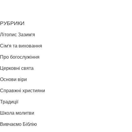
РУБРИКИ
Літопис Зазим'я
Сім'я та виховання
Про богослужіння
Церковні свята
Основи віри
Справжні християни
Традиції
Школа молитви
Вивчаємо Біблію