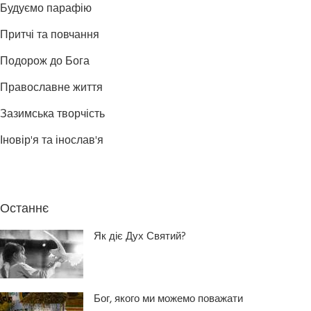
Будуємо парафію
Притчі та повчання
Подорож до Бога
Православне життя
Зазимська творчість
Іновір'я та інослав'я
Останнє
Як діє Дух Святий?
Бог, якого ми можемо поважати