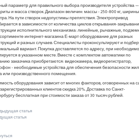
ный параметр для правильного выбора производителя устройства —
риты и масса створок. Диапазон величин: массы - 250-800 кг, ширины 
тра. На пути створок недопустимы препятствия. Электропривод
ирается в зависимости от количества циклов открывания-закрывани
струкции исполнительного механизма: линейные, рычажные, подзем
ссортименте интернет-магазина Е-март оборудование для разных
трукций и разных случаев. Специалисты проконсультируют и подбер
мальный вариант. Покупка доставляется по адресу, при необходим
ируется в указанном месте. Вместе с комплектом автоматики по
анию заказчика приобретаются: видеокамера, видеорегистратор,
офон - необходимые устройства для обеспечения безопасности жил
а или производственного помещения.
мость оборудования зависит от многих факторов, оговоренных на са
зарегистрированных клиентов скидка 20%. Доставка по Санкт-
рбургу бесплатная при стоимости заказа от 30 тысяч рублей.
дыдущая статья
дущая статья
нуться