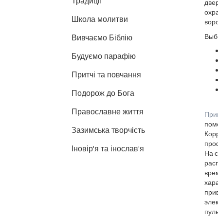
Традиції
двер
охр
Школа молитви
воро
Выбо
Вивчаємо Біблію
Будуємо парафію
Притчі та повчання
Подорож до Бога
Православне життя
При
помо
Зазимська творчість
Корр
про
Іновір'я та інослав'я
На 
рас
вре
хар
прив
эле
пул