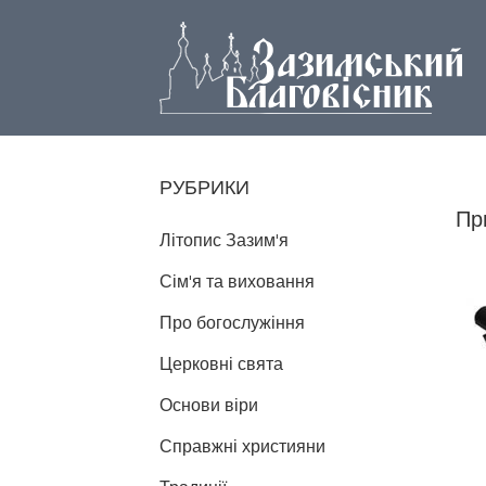
РУБРИКИ
Пр
Літопис Зазим'я
Сім'я та виховання
Про богослужіння
Церковні свята
Основи віри
Справжні християни