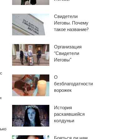
Свидетели
Иеговы. Почему
такое название?
Организация
“Свидетели
Иеговы”
с
О
безблагодатности
ворожек
и
История
раскаявшейся
колдуньи
ько
Бояться ли нам