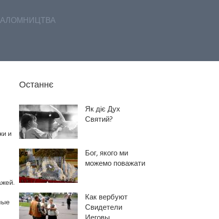
АЛОМНИЦТВА
Останнє
Як діє Дух
Святий?
ки и
Бог, якого ми
можемо поважати
ажей.
Как вербуют
ные
Свидетели
Иеговы