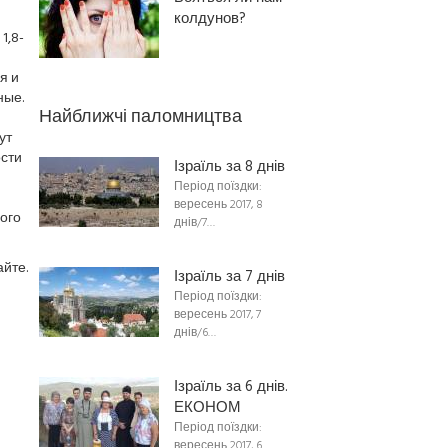
колдунов?
1,8-
я и
ные.
Найближчі паломництва
ут
ости
Ізраїль за 8 днів
Період поїздки:
вересень 2017, 8
ого
днів/7…
йте.
Ізраїль за 7 днів
Період поїздки:
вересень 2017, 7
днів/6…
Ізраїль за 6 днів.
ЕКОНОМ
Період поїздки:
вересень 2017, 6