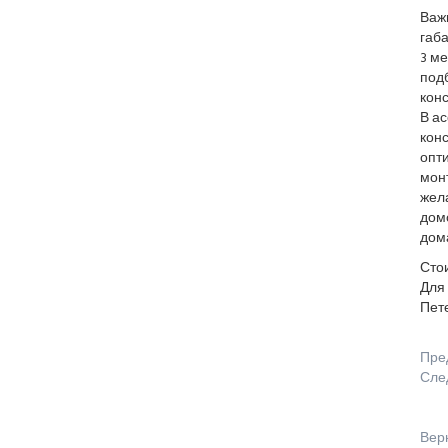
Важ
габа
3 ме
подб
кон
В а
конс
опти
монт
жел
дом
дом
Стои
Для 
Пете
Пре
Сле
Вер