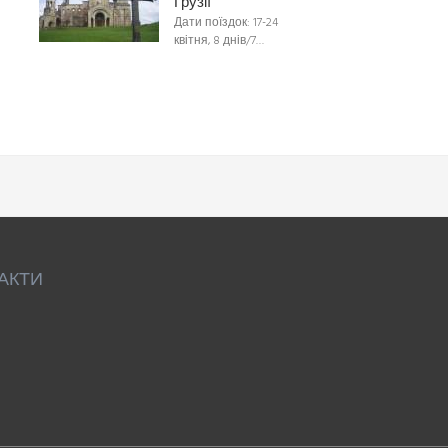
Грузії
Дати поїздок: 17-24
квітня, 8 днів/7…
АКТИ