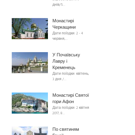
днів/5…
Монастирі
Черкащини
Дати поїздки: 2 - 4
червня,…
У Почаївську
Лавру і
Кременець
Дати поїздки: квітень,
3 дня /…
Монастирі Святої
гори Афон
Дата поїздки: 2 квітня
2017, 8…
По святиням