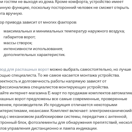
и гостям не выходя из дома. Кроме комфорта, устройство имеет
анную функцию, поскольку посторонний человек не сможет открыть
та вручную.
р привода зависит от многих факторов:
максимальных и минимальных температур наружного воздуха;
габаритов ворот;
массы створок;
интенсивности использования;
дополнительных характеристик.
вод для распашных ворот
можно выбрать самостоятельно, но лучше 
щью специалиста. То же самое касается монтажа устройства.
ектность и долговечность работы напрямую зависят от
фессионализма специалистов монтирующих устройства.
сайте интернет-магазина Е-март по продажам комплектов автоматик
пашных ворот предложены все самые современные, проверенные
менем, производители. Их продукция отличается некоторыми
актеристиками, нюансами. Комплект включает: электромеханический
од с механизмом разблокировки системы, передатчик с антенной,
ктронный блок, фотоэлементы для обнаружения препятствий, нескол
ьтов управления дистанционно и лампа индикации.