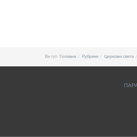
Ви тут:
Головна
Рубрики
Церковні свята
ПАР