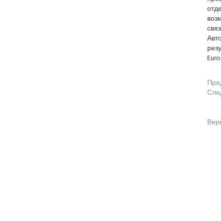
отд
возм
свя
Авт
рез
Euro
Пре
Сле
Вер