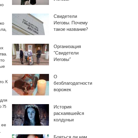
но
Свидетели
Иеговы. Почему
ко
такое название?
ла,
Организация
ых
“Свидетели
тва.
Иеговы”
то
ные
О
о. К
безблагодатности
ворожек
 для
о 75
История
раскаявшейся
колдуньи
 ее
,
Бояться ли нам