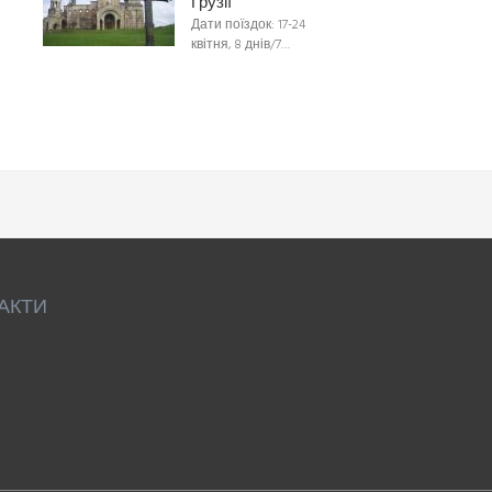
Грузії
Дати поїздок: 17-24
квітня, 8 днів/7…
АКТИ