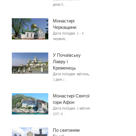
днів/5…
Монастирі
Черкащини
Дати поїздки: 2 - 4
червня,…
У Почаївську
Лавру і
Кременець
Дати поїздки: квітень,
3 дня /…
Монастирі Святої
гори Афон
Дата поїздки: 2 квітня
2017, 8…
По святиням