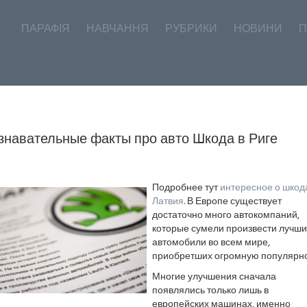
ПАРАФІЯ
НАВЧАННЯ
РУБРИКИ
НОВИНИ
П
знавательные факты про авто Шкода в Риге
Подробнее тут
интересное о шкод
Латвия
. В Европе существует
достаточно много автокомпаний,
которые сумели произвести лучш
автомобили во всем мире,
приобретших огромную популярно
Многие улучшения сначала
появлялись только лишь в
европейских машинах, именно