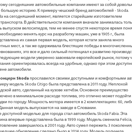
тому сегодняшние автомобильные компании имеют за собой доволь
 большую историю. К примеру чешский бренд автомобилей - Skoda.
da на сегодняшний момент, является старейшим изготовителем
транспорта. В действительности компания вначале занималась толь
 выпуском велосипедов, тем не менее спустя некоторое время поня
необходимо менять курс на разработку машин, уже в 1905 г., была
ставлена их самая первая модель, которая кстати заняла много
етных мест, а так же одерживала блестящие победы в многочисленн
внованиях, это все и дало сильный потенциал к развитию производс
ледующие модели уверенно завоевали европейский рынок, потому ч
пания ориентировалась всегда на удобные, однако при этом доступ
ене автомобили.
онцерн Skoda
прославился своими доступными и комфортными авт
еру модель Skoda Citigo была представлена в 2011 году. Неплохой
дской авто, сделанный на кузове хетчбэк. Основное преимущество
лючено в минимальном расходе топлива, это отлично может подойти
дки по городу. Мощность мотора имеется в 2 комплектациях: 60, либ
Данная модель выпускается на заводе в Словакии.
 доступной моделью для города стал автомобиль Skoda Fabia. Эта
на впервые представлена была в 1999 году. Модель сменила Felicia,
товление завершилось в 2001 году. Авто сумел пережить 3 поколения
шедшее обновление сделано было в 2014 году. Модель получила