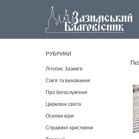
РУБРИКИ
По
Літопис Зазим'я
Сім'я та виховання
Про богослужіння
Церковні свята
Основи віри
Справжні християни