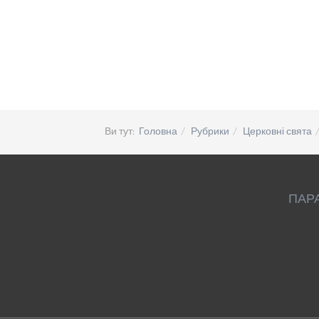
Ви тут:
Головна
Рубрики
Церковні свята
ПАР