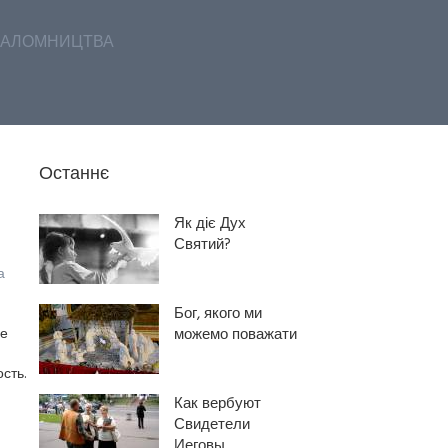
АЛОМНИЦТВА
Останнє
Як діє Дух
Святий?
а
Бог, якого ми
ие
можемо поважати
сть.
Как вербуют
Свидетели
Иеговы