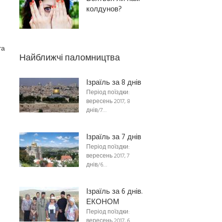
колдунов?
та
Найближчі паломництва
Ізраїль за 8 днів
Період поїздки:
вересень 2017, 8
днів/7…
Ізраїль за 7 днів
Період поїздки:
вересень 2017, 7
днів/6…
Ізраїль за 6 днів.
ЕКОНОМ
Період поїздки:
вересень 2017, 6