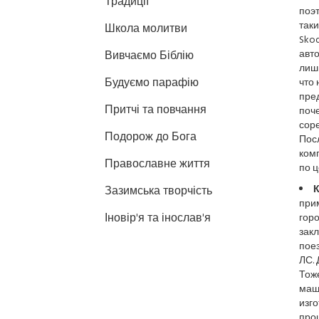
Традиції
поэ
таки
Школа молитви
Sko
авто
Вивчаємо Біблію
лишь
Будуємо парафію
что 
пред
Притчі та повчання
поч
соре
Подорож до Бога
Пос
ком
Православне життя
по ц
К
Зазимська творчість
прим
Іновір'я та інослав'я
горо
зак
поез
ЛС. 
Тоже
маши
изго
про