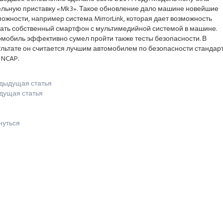
ельную приставку «Mk3». Такое обновление дало машине новейшие
ожности, например система MirrorLink, которая дает возможность
зать собственный смартфон с мультимедийной системой в машине.
омобиль эффективно сумел пройти также тесты безопасности. В
ультате он считается лучшим автомобилем по безопасности стандар
 NCAP.
дыдущая статья
дущая статья
нуться