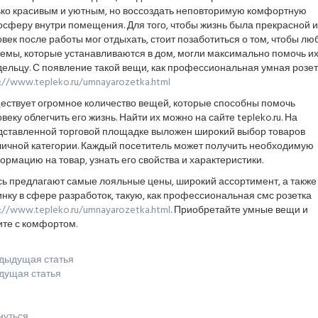
ько красивым и уютным, но воссоздать неповторимую комфортную
сферу внутри помещения. Для того, чтобы жизнь была прекрасной и
век после работы мог отдыхать, стоит позаботиться о том, чтобы лю
емы, которые устанавливаются в дом, могли максимально помочь и
ельцу. С появление такой вещи, как профессиональная умная розет
://www.tepleko.ru/umnayarozetka.html
ествует огромное количество вещей, которые способны помочь
веку облегчить его жизнь. Найти их можно на сайте tepleko.ru. На
дставленной торговой площадке выложен широкий выбор товаров
личной категории. Каждый посетитель может получить необходимую
рмацию на товар, узнать его свойства и характеристики.
сь предлагают самые лояльные цены, широкий ассортимент, а также
нку в сфере разработок, такую, как профессиональная смс розетка
://www.tepleko.ru/umnayarozetka.html
. Приобретайте умные вещи и
ите с комфортом.
дыдущая статья
дущая статья
нуться