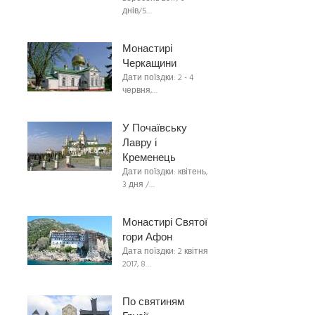
днів/5…
Монастирі
Черкащини
Дати поїздки: 2 - 4
червня,…
У Почаївську
Лавру і
Кременець
Дати поїздки: квітень,
3 дня /…
Монастирі Святої
гори Афон
Дата поїздки: 2 квітня
2017, 8…
По святиням