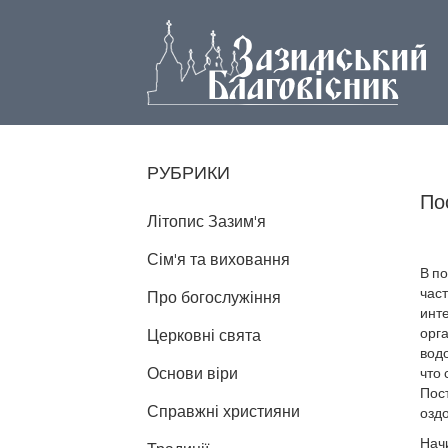
РУБРИКИ
По
Літопис Зазим'я
Сім'я та виховання
В п
част
Про богослужіння
инт
орга
Церковні свята
водо
Основи віри
что 
Пос
Справжні християни
оздо
Начи