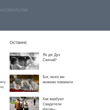
АЛОМНИЦТВА
Останнє
Як діє Дух
Святий?
Бог, якого ми
регу
можемо поважати
но,
Как вербуют
Свидетели
Иеговы