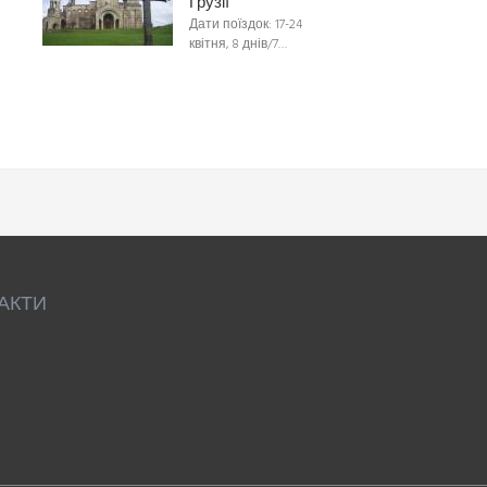
Грузії
Дати поїздок: 17-24
квітня, 8 днів/7…
АКТИ