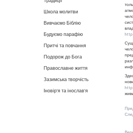
Традиції
тол
атмо
Школа молитви
чело
сист
Вивчаємо Біблію
влад
Будуємо парафію
http
Сущ
Притчі та повчання
чело
пре
Подорож до Бога
раз
инфо
Православне життя
Зде
Зазимська творчість
нови
http
Іновір'я та інослав'я
жив
Пре
Сле
Вер