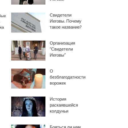
Свидетели
бые
Иеговы. Почему
х
такое название?
ка
Организация
“Свидетели
Иеговы”
О
безблагодатности
ворожек
История
раскаявшейся
колдуньи
Бояться ли нам