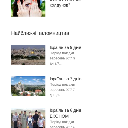
колдунов?
Найближчі паломництва
Ізраїль за 8 днів
Період поїздки:
вересень 2017, 8
днів/7…
Ізраїль за 7 днів
Період поїздки:
вересень 2017, 7
днів/6…
Ізраїль за 6 днів.
ЕКОНОМ
Період поїздки:
вересень 2017, 6