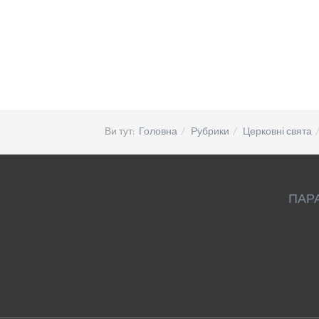
Ви тут:
Головна
Рубрики
Церковні свята
ПАР