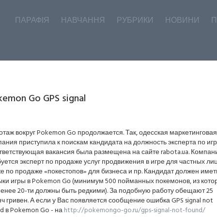
ПАРАФІЯ
НАВЧАННЯ
РУБРИКИ
НОВИНИ
П
kemon Go GPS signal
таж вокруг Pokemon Go продолжается. Так, одесская маркетинговая
ания приступила к поискам кандидата на должность эксперта по игр
тветствующая вакансия была размещена на сайте rabota.ua. Компан
уется эксперт по продаже услуг продвижения в игре для частных лиц
е по продаже «покестопов» для бизнеса и пр. Кандидат должен имет
ыки игры в Pokemon Gо (минимум 500 пойманных покемонов, из кото
енее 20-ти должны быть редкими). За подобную работу обещают 25
ч гривен. А если у Вас появляется сообщение ошибка GPS signal not
d в Pokemon Go - на
http://pokemongo-go.ru/gps-signal-not-found/