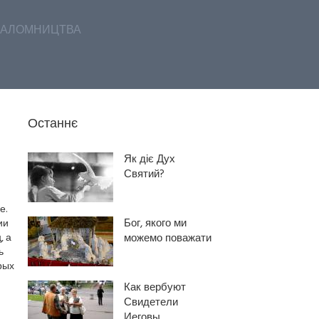
АЛОМНИЦТВА
Останнє
Як діє Дух
Святий?
е.
Бог, якого ми
ии
, а
можемо поважати
ь
рых
Как вербуют
Свидетели
Иеговы