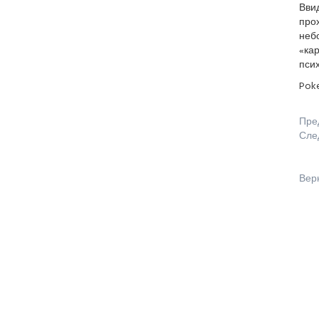
Ввид
про
небо
«ка
пси
Pok
Пре
Сле
Вер