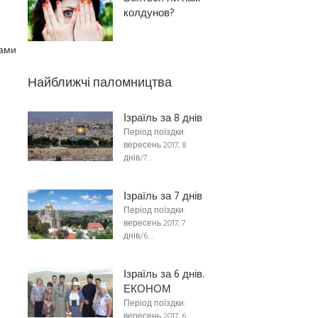
колдунов?
вами
Найближчі паломництва
Ізраїль за 8 днів
Період поїздки:
вересень 2017, 8
днів/7…
Ізраїль за 7 днів
Період поїздки:
вересень 2017, 7
днів/6…
Ізраїль за 6 днів.
ЕКОНОМ
Період поїздки:
вересень 2017, 6