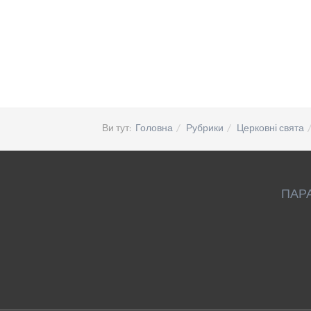
Ви тут:
Головна
Рубрики
Церковні свята
ПАР