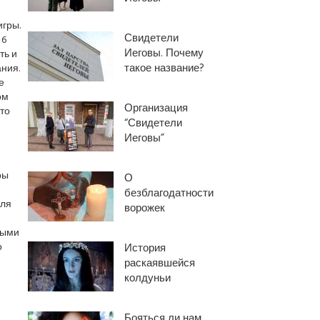
игры.
Свидетели
 6
Иеговы. Почему
ть и
такое название?
ния.
е
ом
Организация
то
“Свидетели
Иеговы”
ры
О
безблагодатности
для
ворожек
мыми
о
История
раскаявшейся
колдуньи
Бояться ли нам