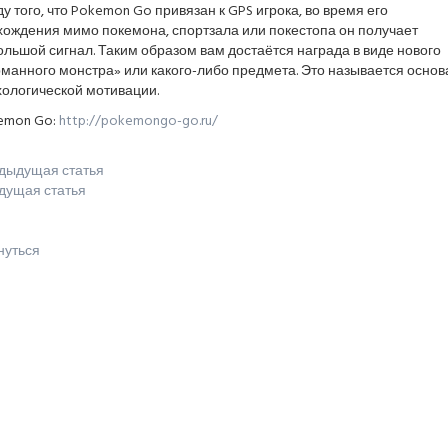
у того, что Pokemon Go привязан к GPS игрока, во время его
хождения мимо покемона, спортзала или покестопа он получает
льшой сигнал. Таким образом вам достаётся награда в виде нового
рманного монстра» или какого-либо предмета. Это называется осно
хологической мотивации.
emon Go:
http://pokemongo-go.ru/
дыдущая статья
дущая статья
нуться