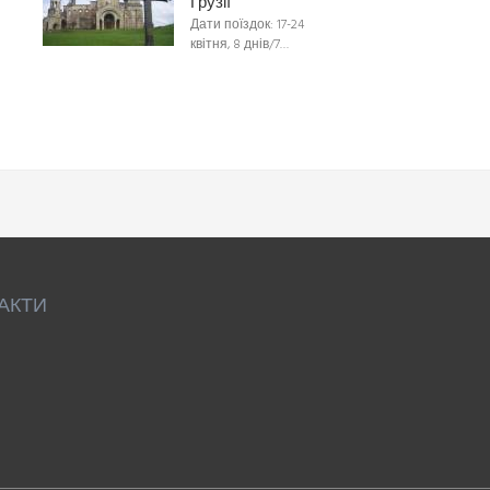
Грузії
Дати поїздок: 17-24
квітня, 8 днів/7…
АКТИ