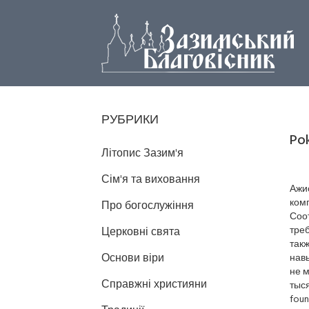
РУБРИКИ
Po
Літопис Зазим'я
Сім'я та виховання
Ажио
комп
Про богослужіння
Соо
треб
Церковні свята
такж
Основи віри
нав
не м
Справжні християни
тыся
foun