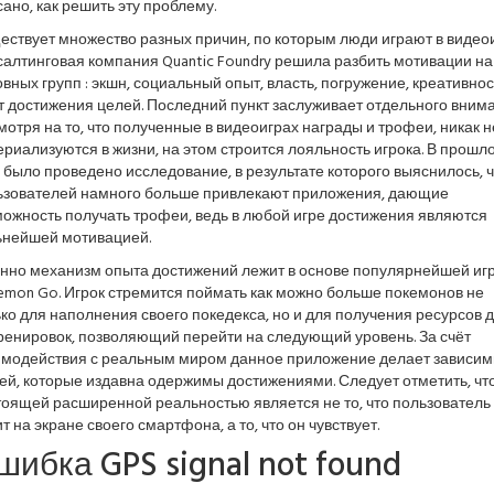
ано, как решить эту проблему.
ствует множество разных причин, по которым люди играют в видео
алтинговая компания Quantic Foundry решила разбить мотивации на
вных групп : экшн, социальный опыт, власть, погружение, креативнос
 достижения целей. Последний пункт заслуживает отдельного внима
отря на то, что полученные в видеоиграх награды и трофеи, никак н
риализуются в жизни, на этом строится лояльность игрока. В прошл
 было проведено исследование, в результате которого выяснилось, ч
ьзователей намного больше привлекают приложения, дающие
ожность получать трофеи, ведь в любой игре достижения являются
ьнейшей мотивацией.
нно механизм опыта достижений лежит в основе популярнейшей иг
emon Go. Игрок стремится поймать как можно больше покемонов не
ко для наполнения своего покедекса, но и для получения ресурсов 
ренировок, позволяющий перейти на следующий уровень. За счёт
имодействия с реальным миром данное приложение делает зависи
ей, которые издавна одержимы достижениями. Следует отметить, чт
тоящей расширенной реальностью является не то, что пользователь
т на экране своего смартфона, а то, что он чувствует.
шибка GPS signal not found