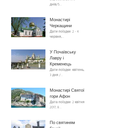
днів/5…
Монастирі
Черкащини
Дати поїздки: 2 - 4
червня,…
У Почаївську
Лавру і
Кременець
Дати поїздки: квітень,
3 дня /…
Монастирі Святої
гори Афон
Дата поїздки: 2 квітня
2017, 8…
По святиням