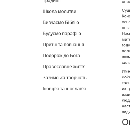
Традиції
опис
Суще
Школа молитви
Конс
осно
Вивчаємо Біблію
опыт
Будуємо парафію
Несм
мате
Притчі та повчання
году
пол
Подорож до Бога
возм
сил
Православне життя
Име
Pok
Зазимська творчість
толь
Іновір'я та інослав'я
их т
вза
люд
нас
види
О