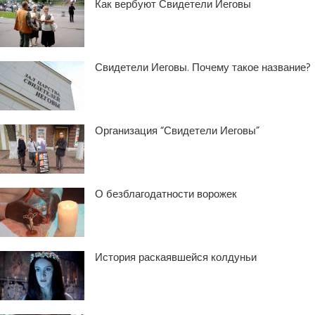
Как вербуют Свидетели Иеговы
Свидетели Иеговы. Почему такое название?
Организация “Свидетели Иеговы”
О безблагодатности ворожек
История раскаявшейся колдуньи