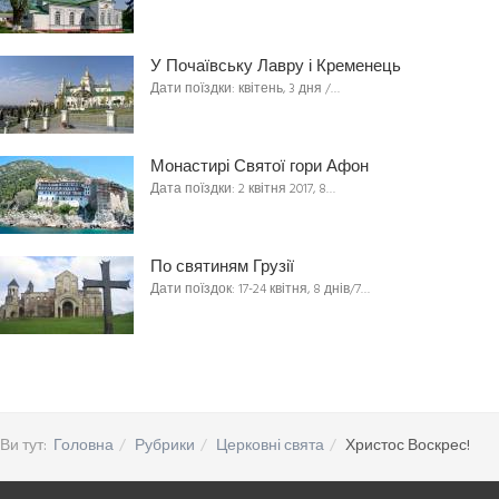
У Почаївську Лавру і Кременець
Дати поїздки: квітень, 3 дня /…
Монастирі Святої гори Афон
Дата поїздки: 2 квітня 2017, 8…
По святиням Грузії
Дати поїздок: 17-24 квітня, 8 днів/7…
Ви тут:
Головна
Рубрики
Церковні свята
Христос Воскрес!