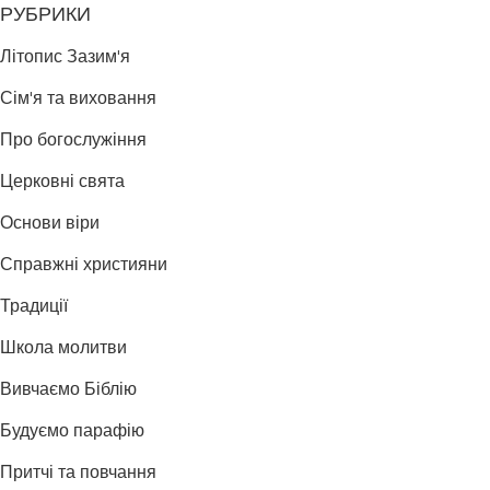
РУБРИКИ
Літопис Зазим'я
Сім'я та виховання
Про богослужіння
Церковні свята
Основи віри
Справжні християни
Традиції
Школа молитви
Вивчаємо Біблію
Будуємо парафію
Притчі та повчання