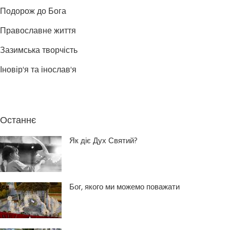
Подорож до Бога
Православне життя
Зазимська творчість
Іновір'я та інослав'я
Останнє
Як діє Дух Святий?
Бог, якого ми можемо поважати