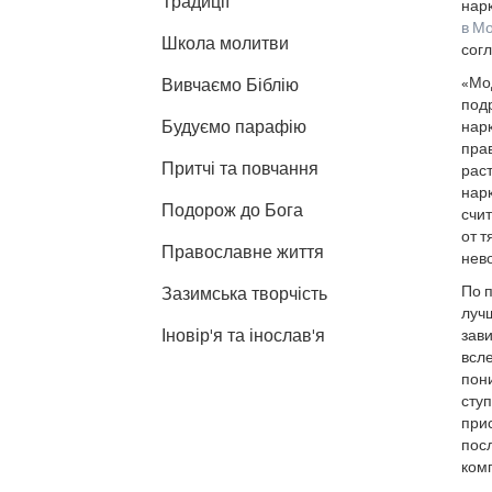
Традиції
нарк
в М
Школа молитви
согл
«Мод
Вивчаємо Біблію
подр
Будуємо парафію
нар
пра
Притчі та повчання
раст
нарк
Подорож до Бога
счит
от т
Православне життя
нев
По п
Зазимська творчість
луч
Іновір'я та інослав'я
зав
всле
пони
ступ
прис
посл
ком