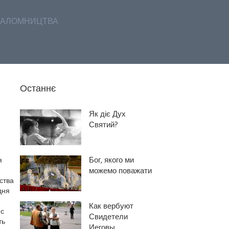
АЛОМНИЦТВА
Останнє
Як діє Дух
Святий?
Бог, якого ми
я
можемо поважати
ства
дня
Как вербуют
 с
Свидетели
ть
Иеговы