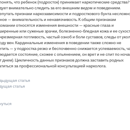
понять, что ребенок (подросток) принимает наркотические средства?
дует внимательно следить за его внешним видом и поведением.
путать признаки наркозависимости и подросткового бунта несложно
вное — внимательность и ненавязчивость. К общим признакам
комании относятся изменения внешности — красные глаза и
ширенные или суженые зрачки, болезненно-бледная кожа и ее сухос
чрезмерная потливость, частый озноб и боли суставов, следы от уко
оду вен. Кардинальные изменения в поведении также сложно не
тить — у подростка резко и беспочвенно снижается успеваемость, ч
юдается состояние, схожее с опьянением, он врет и не спит по ноч
т днем). Цикличность данных признаков должна заставить родных
атиться за профессиональной консультацией нарколога.
дыдущая статья
дущая статья
нуться