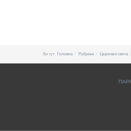
Ви тут:
Головна
Рубрики
Церковні свята
ПАР