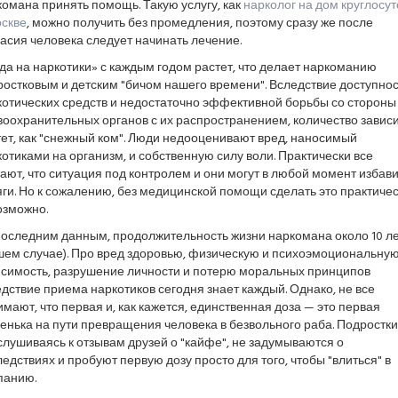
омана принять помощь. Такую услугу, как
нарколог на дом круглосу
оскве
, можно получить без промедления, поэтому сразу же после
асия человека следует начинать лечение.
а на наркотики» с каждым годом растет, что делает наркоманию
остковым и детским "бичом нашего времени". Вследствие доступно
котических средств и недостаточно эффективной борьбы со стороны
воохранительных органов с их распространением, количество завис
ет, как "снежный ком". Люди недооценивают вред, наносимый
отиками на организм, и собственную силу воли. Практически все
ают, что ситуация под контролем и они могут в любой момент избав
яги. Но к сожалению, без медицинской помощи сделать это практиче
озможно.
оследним данным, продолжительность жизни наркомана около 10 ле
шем случае). Про вред здоровью, физическую и психоэмоциональну
исимость, разрушение личности и потерю моральных принципов
дствие приема наркотиков сегодня знает каждый. Однако, не все
мают, что первая и, как кажется, единственная доза — это первая
енька на пути превращения человека в безвольного раба. Подростки
лушиваясь к отзывам друзей о "кайфе", не задумываются о
едствиях и пробуют первую дозу просто для того, чтобы "влиться" в
панию.