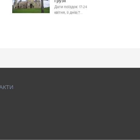
Грузії
Дати поїздок: 17-24
квітня, 8 днів/7…
АКТИ