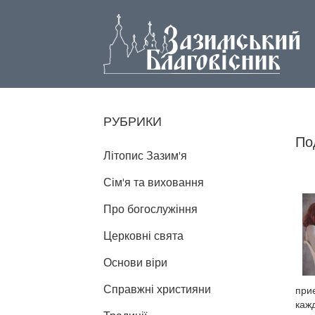
РУБРИКИ
По
Літопис Зазим'я
Сім'я та виховання
Про богослужіння
Церковні свята
Основи віри
Справжні християни
прие
кажд