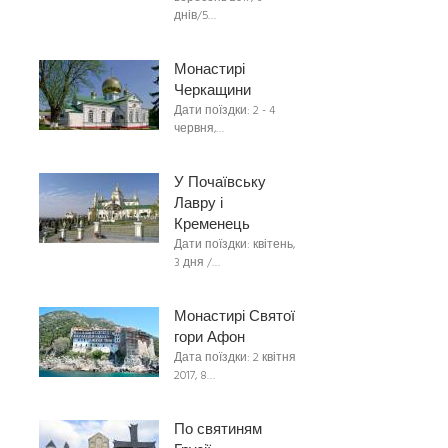
днів/5…
Монастирі
Черкащини
Дати поїздки: 2 - 4
червня,…
У Почаївську
Лавру і
Кременець
Дати поїздки: квітень,
3 дня /…
Монастирі Святої
гори Афон
Дата поїздки: 2 квітня
2017, 8…
По святиням