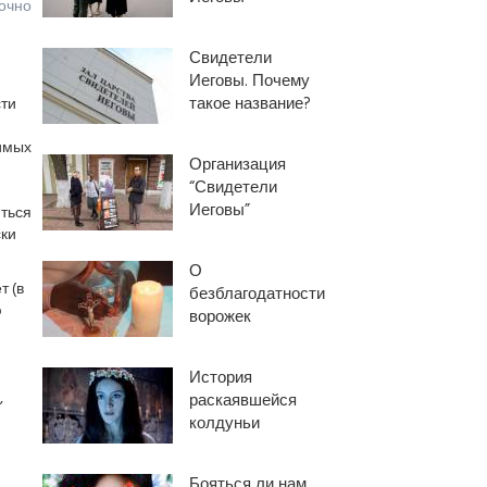
точно
Свидетели
Иеговы. Почему
такое название?
сти
имых
Организация
“Свидетели
Иеговы”
иться
ски
О
т (в
безблагодатности
ю
ворожек
История
,
раскаявшейся
колдуньи
Бояться ли нам