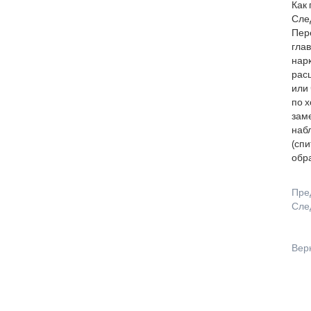
Как 
Сле
Пере
гла
нар
рас
или 
по х
заме
набл
(спи
обр
Пре
Сле
Вер