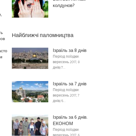
колдунов?
,
ть
Найближчі паломництва
лов
Ізраїль за 8 днів
асто
ам
Період поїздки:
вересень 2017, 8
днів/7…
Ізраїль за 7 днів
Період поїздки:
вересень 2017, 7
днів/6…
Ізраїль за 6 днів.
ЕКОНОМ
Період поїздки:
вересень 2017, 6