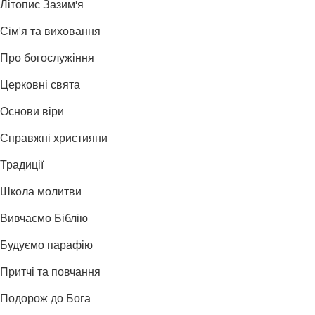
Літопис Зазим'я
Сім'я та виховання
Про богослужіння
Церковні свята
Основи віри
Справжні християни
Традиції
Школа молитви
Вивчаємо Біблію
Будуємо парафію
Притчі та повчання
Подорож до Бога