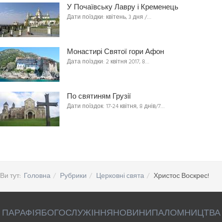
У Почаївську Лавру і Кременець
Дати поїздки: квітень, 3 дня /…
Монастирі Святої гори Афон
Дата поїздки: 2 квітня 2017, 8…
По святиням Грузії
Дати поїздок: 17-24 квітня, 8 днів/7…
Ви тут:
Головна
Рубрики
Церковні свята
Христос Воскрес!
ПАРАФІЯ
БОГОСЛУЖІННЯ
НОВИНИ
ПАЛОМНИЦТВА