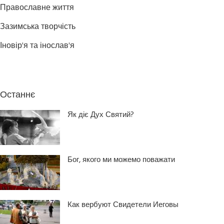
Православне життя
Зазимська творчість
Іновір'я та інослав'я
Останнє
Як діє Дух Святий?
Бог, якого ми можемо поважати
Как вербуют Свидетели Иеговы