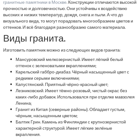
гранитные памятники в Москве
. Конструкции отличаются высокой
прочностью и долговечностью. Они устойчивы к воздействию
высоких и низких температур, дождя, снега и пыли. А что до
визуального вида, то могут порадовать многообразием цветов и
оттенков. И всё благодаря разнообразию самого материала.
Виды гранита.
Изготовить памятник можно из следующих видов гранита:
Мансуровский мелкозернистый. Имеет лёгкий белый
оттенок с зеленоватыми вкраплениями;
Карельский габбро-диабаз. Чёрный насыщенный цвет с
редкими серыми включениями;
Капустянский. Приятный чёрно-красный цвет;
Лезниковский. Имеет тёмно-розовый, чистый окрас без
каких-либо добавок. Использовался при отделке мавзолея
Ленина;
Гранит из Китая (северные районы). Обладает густым,
чёрным, насыщенным цветом;
Балтик Грин. Камень из Финляндии с крупнозернистой
характерной структурой. Имеет лёгкие зелёные
вкрапления.