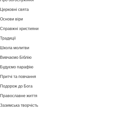
Про богослужіння
Церковні свята
Основи віри
Справжні християни
Традиції
Школа молитви
Вивчаємо Біблію
Будуємо парафію
Притчі та повчання
Подорож до Бога
Православне життя
Зазимська творчість