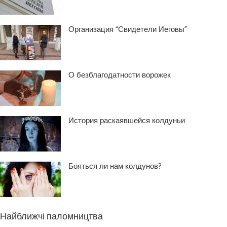
Организация “Свидетели Иеговы”
О безблагодатности ворожек
История раскаявшейся колдуньи
Бояться ли нам колдунов?
Найближчі паломництва