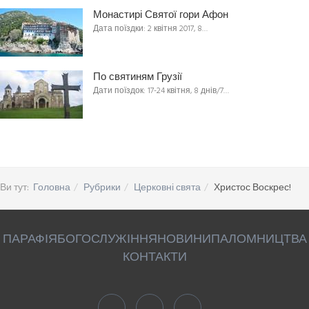
Монастирі Святої гори Афон
Дата поїздки: 2 квітня 2017, 8…
По святиням Грузії
Дати поїздок: 17-24 квітня, 8 днів/7…
Ви тут:
Головна
Рубрики
Церковні свята
Христос Воскрес!
ПАРАФІЯ
БОГОСЛУЖІННЯ
НОВИНИ
ПАЛОМНИЦТВА
КОНТАКТИ