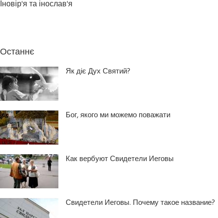
Іновір'я та інослав'я
Останнє
Як діє Дух Святий?
Бог, якого ми можемо поважати
Как вербуют Свидетели Иеговы
Свидетели Иеговы. Почему такое название?