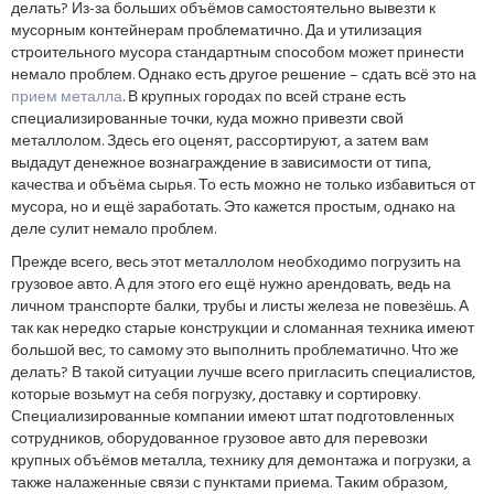
делать? Из-за больших объёмов самостоятельно вывезти к
мусорным контейнерам проблематично. Да и утилизация
строительного мусора стандартным способом может принести
немало проблем. Однако есть другое решение – сдать всё это на
прием металла
. В крупных городах по всей стране есть
специализированные точки, куда можно привезти свой
металлолом. Здесь его оценят, рассортируют, а затем вам
выдадут денежное вознаграждение в зависимости от типа,
качества и объёма сырья. То есть можно не только избавиться от
мусора, но и ещё заработать. Это кажется простым, однако на
деле сулит немало проблем.
Прежде всего, весь этот металлолом необходимо погрузить на
грузовое авто. А для этого его ещё нужно арендовать, ведь на
личном транспорте балки, трубы и листы железа не повезёшь. А
так как нередко старые конструкции и сломанная техника имеют
большой вес, то самому это выполнить проблематично. Что же
делать? В такой ситуации лучше всего пригласить специалистов,
которые возьмут на себя погрузку, доставку и сортировку.
Специализированные компании имеют штат подготовленных
сотрудников, оборудованное грузовое авто для перевозки
крупных объёмов металла, технику для демонтажа и погрузки, а
также налаженные связи с пунктами приема. Таким образом,