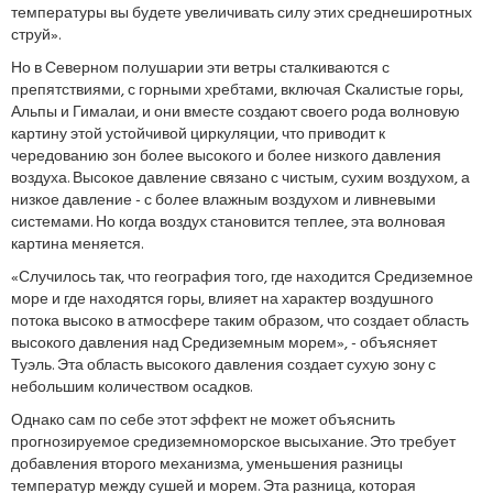
температуры вы будете увеличивать силу этих среднеширотных
струй».
Но в Северном полушарии эти ветры сталкиваются с
препятствиями, с горными хребтами, включая Скалистые горы,
Альпы и Гималаи, и они вместе создают своего рода волновую
картину этой устойчивой циркуляции, что приводит к
чередованию зон более высокого и более низкого давления
воздуха. Высокое давление связано с чистым, сухим воздухом, а
низкое давление - с более влажным воздухом и ливневыми
системами. Но когда воздух становится теплее, эта волновая
картина меняется.
«Случилось так, что география того, где находится Средиземное
море и где находятся горы, влияет на характер воздушного
потока высоко в атмосфере таким образом, что создает область
высокого давления над Средиземным морем», - объясняет
Туэль. Эта область высокого давления создает сухую зону с
небольшим количеством осадков.
Однако сам по себе этот эффект не может объяснить
прогнозируемое средиземноморское высыхание. Это требует
добавления второго механизма, уменьшения разницы
температур между сушей и морем. Эта разница, которая