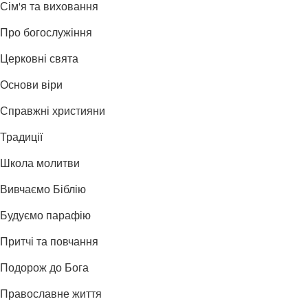
Сім'я та виховання
Про богослужіння
Церковні свята
Основи віри
Справжні християни
Традиції
Школа молитви
Вивчаємо Біблію
Будуємо парафію
Притчі та повчання
Подорож до Бога
Православне життя