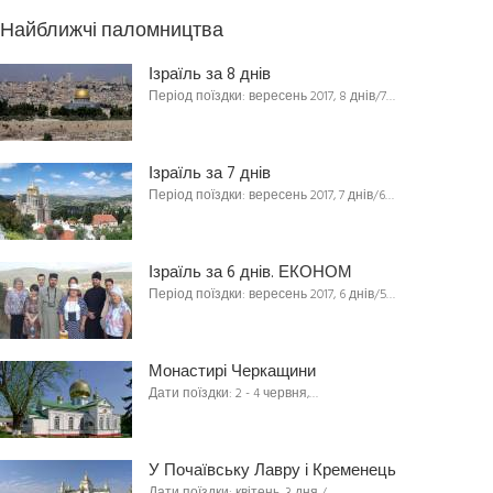
Найближчі паломництва
Ізраїль за 8 днів
Період поїздки: вересень 2017, 8 днів/7…
Ізраїль за 7 днів
Період поїздки: вересень 2017, 7 днів/6…
Ізраїль за 6 днів. ЕКОНОМ
Період поїздки: вересень 2017, 6 днів/5…
Монастирі Черкащини
Дати поїздки: 2 - 4 червня,…
У Почаївську Лавру і Кременець