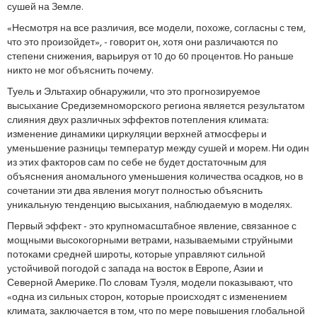
сушей на Земле.
«Несмотря на все различия, все модели, похоже, согласны с тем,
что это произойдет», - говорит он, хотя они различаются по
степени снижения, варьируя от 10 до 60 процентов. Но раньше
никто не мог объяснить почему.
Туель и Эльтахир обнаружили, что это прогнозируемое
высыхание Средиземноморского региона является результатом
слияния двух различных эффектов потепления климата:
изменение динамики циркуляции верхней атмосферы и
уменьшение разницы температур между сушей и морем. Ни один
из этих факторов сам по себе не будет достаточным для
объяснения аномального уменьшения количества осадков, но в
сочетании эти два явления могут полностью объяснить
уникальную тенденцию высыхания, наблюдаемую в моделях.
Первый эффект - это крупномасштабное явление, связанное с
мощными высокогорными ветрами, называемыми струйными
потоками средней широты, которые управляют сильной
устойчивой погодой с запада на восток в Европе, Азии и
Северной Америке. По словам Туэля, модели показывают, что
«одна из сильных сторон, которые происходят с изменением
климата, заключается в том, что по мере повышения глобальной