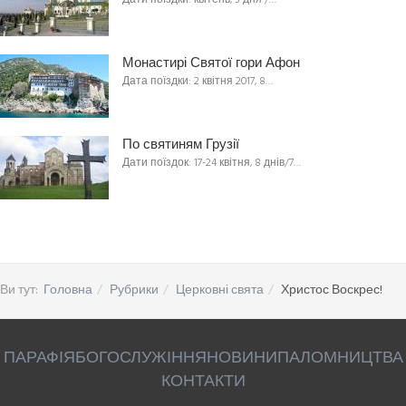
Дати поїздки: квітень, 3 дня /…
Монастирі Святої гори Афон
Дата поїздки: 2 квітня 2017, 8…
По святиням Грузії
Дати поїздок: 17-24 квітня, 8 днів/7…
Ви тут:
Головна
Рубрики
Церковні свята
Христос Воскрес!
ПАРАФІЯ
БОГОСЛУЖІННЯ
НОВИНИ
ПАЛОМНИЦТВА
КОНТАКТИ