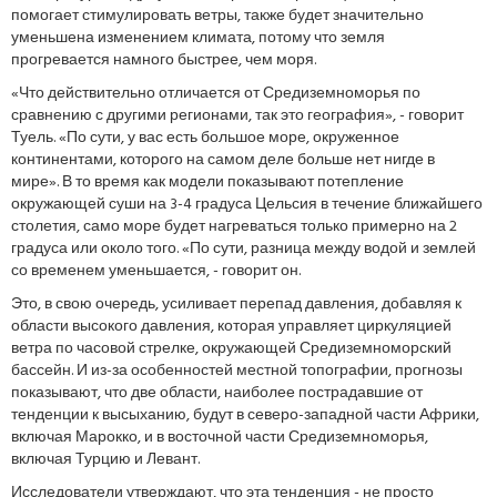
помогает стимулировать ветры, также будет значительно
уменьшена изменением климата, потому что земля
прогревается намного быстрее, чем моря.
«Что действительно отличается от Средиземноморья по
сравнению с другими регионами, так это география», - говорит
Туель. «По сути, у вас есть большое море, окруженное
континентами, которого на самом деле больше нет нигде в
мире». В то время как модели показывают потепление
окружающей суши на 3-4 градуса Цельсия в течение ближайшего
столетия, само море будет нагреваться только примерно на 2
градуса или около того. «По сути, разница между водой и землей
со временем уменьшается, - говорит он.
Это, в свою очередь, усиливает перепад давления, добавляя к
области высокого давления, которая управляет циркуляцией
ветра по часовой стрелке, окружающей Средиземноморский
бассейн. И из-за особенностей местной топографии, прогнозы
показывают, что две области, наиболее пострадавшие от
тенденции к высыханию, будут в северо-западной части Африки,
включая Марокко, и в восточной части Средиземноморья,
включая Турцию и Левант.
Исследователи утверждают, что эта тенденция - не просто