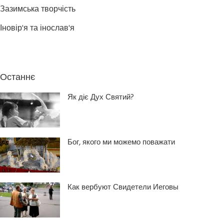
Зазимська творчість
Іновір'я та інослав'я
Останнє
Як діє Дух Святий?
Бог, якого ми можемо поважати
Как вербуют Свидетели Иеговы