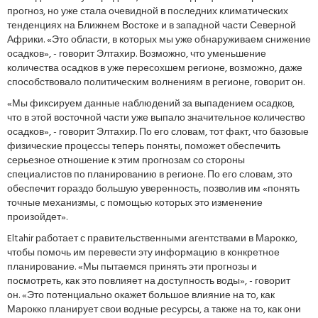
прогноз, но уже стала очевидной в последних климатических
тенденциях на Ближнем Востоке и в западной части Северной
Африки. «Это области, в которых мы уже обнаруживаем снижение
осадков», - говорит Элтахир. Возможно, что уменьшение
количества осадков в уже пересохшем регионе, возможно, даже
способствовало политическим волнениям в регионе, говорит он.
«Мы фиксируем данные наблюдений за выпадением осадков,
что в этой восточной части уже выпало значительное количество
осадков», - говорит Элтахир. По его словам, тот факт, что базовые
физические процессы теперь поняты, поможет обеспечить
серьезное отношение к этим прогнозам со стороны
специалистов по планированию в регионе. По его словам, это
обеспечит гораздо большую уверенность, позволив им «понять
точные механизмы, с помощью которых это изменение
произойдет».
Eltahir работает с правительственными агентствами в Марокко,
чтобы помочь им перевести эту информацию в конкретное
планирование. «Мы пытаемся принять эти прогнозы и
посмотреть, как это повлияет на доступность воды», - говорит
он. «Это потенциально окажет большое влияние на то, как
Марокко планирует свои водные ресурсы, а также на то, как они