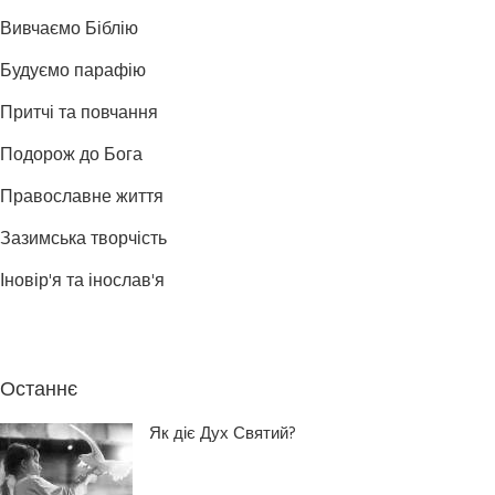
Вивчаємо Біблію
Будуємо парафію
Притчі та повчання
Подорож до Бога
Православне життя
Зазимська творчість
Іновір'я та інослав'я
Останнє
Як діє Дух Святий?