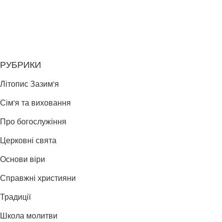
РУБРИКИ
Літопис Зазим'я
Сім'я та виховання
Про богослужіння
Церковні свята
Основи віри
Справжні християни
Традиції
Школа молитви