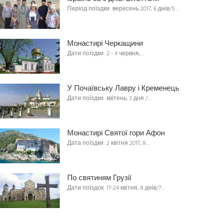
Період поїздки: вересень 2017, 6 днів/5…
Монастирі Черкащини
Дати поїздки: 2 - 4 червня,…
У Почаївську Лавру і Кременець
Дати поїздки: квітень, 3 дня /…
Монастирі Святої гори Афон
Дата поїздки: 2 квітня 2017, 8…
По святиням Грузії
Дати поїздок: 17-24 квітня, 8 днів/7…