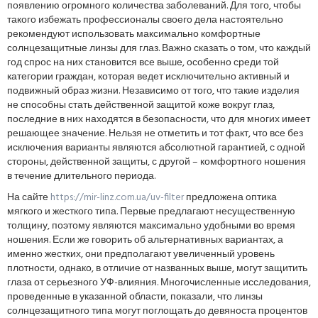
появлению огромного количества заболеваний. Для того, чтобы
такого избежать профессионалы своего дела настоятельно
рекомендуют использовать максимально комфортные
солнцезащитные линзы для глаз. Важно сказать о том, что каждый
год спрос на них становится все выше, особенно среди той
категории граждан, которая ведет исключительно активный и
подвижный образ жизни. Независимо от того, что такие изделия
не способны стать действенной защитой коже вокруг глаз,
последние в них находятся в безопасности, что для многих имеет
решающее значение. Нельзя не отметить и тот факт, что все без
исключения варианты являются абсолютной гарантией, с одной
стороны, действенной защиты, с другой – комфортного ношения
в течение длительного периода.
На сайте
https://mir-linz.com.ua/uv-filter
предложена оптика
мягкого и жесткого типа. Первые предлагают несущественную
толщину, поэтому являются максимально удобными во время
ношения. Если же говорить об альтернативных вариантах, а
именно жестких, они предполагают увеличенный уровень
плотности, однако, в отличие от названных выше, могут защитить
глаза от серьезного УФ-влияния. Многочисленные исследования,
проведенные в указанной области, показали, что линзы
солнцезащитного типа могут поглощать до девяноста процентов