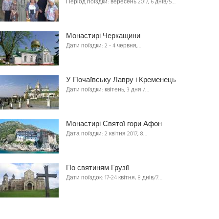
Період поїздки: вересень 2017, 6 днів/5…
Монастирі Черкащини
Дати поїздки: 2 - 4 червня,…
У Почаївську Лавру і Кременець
Дати поїздки: квітень, 3 дня /…
Монастирі Святої гори Афон
Дата поїздки: 2 квітня 2017, 8…
По святиням Грузії
Дати поїздок: 17-24 квітня, 8 днів/7…