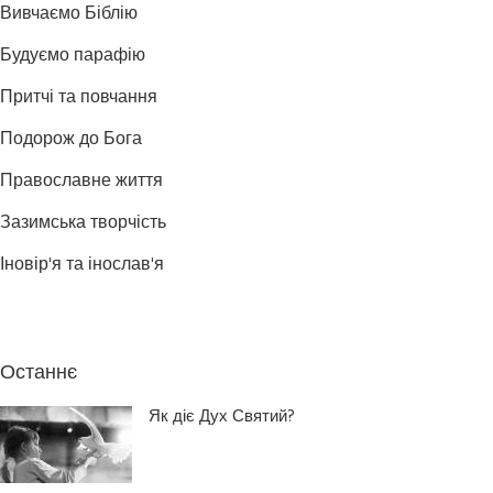
Вивчаємо Біблію
Будуємо парафію
Притчі та повчання
Подорож до Бога
Православне життя
Зазимська творчість
Іновір'я та інослав'я
Останнє
Як діє Дух Святий?