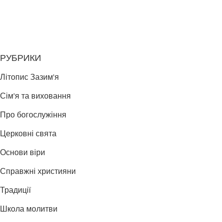
РУБРИКИ
Літопис Зазим'я
Сім'я та виховання
Про богослужіння
Церковні свята
Основи віри
Справжні християни
Традиції
Школа молитви