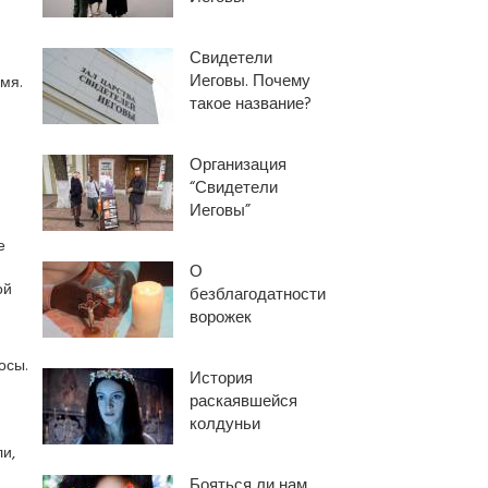
Свидетели
Иеговы. Почему
мя.
такое название?
Организация
“Свидетели
Иеговы”
е
О
ой
безблагодатности
ворожек
осы.
История
раскаявшейся
колдуньи
и,
Бояться ли нам