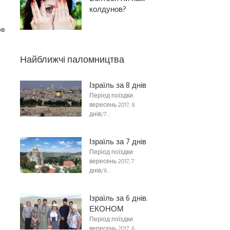
колдунов?
ов
Найближчі паломництва
Ізраїль за 8 днів
Період поїздки:
вересень 2017, 8
днів/7…
Ізраїль за 7 днів
Період поїздки:
вересень 2017, 7
днів/6…
Ізраїль за 6 днів.
ЕКОНОМ
Період поїздки:
вересень 2017, 6