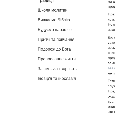
Традиції
на д
пре
Школа молитви
Пре
кру
Вивчаємо Біблію
Нек
Будуємо парафію
вых
Даль
Притчі та повчання
зако
возм
Подорож до Бога
сало
пред
Православне життя
зам
эва
Зазимська творчість
не п
Іновір'я та інослав'я
Тепе
служ
Пре
охар
тра
опи
что 