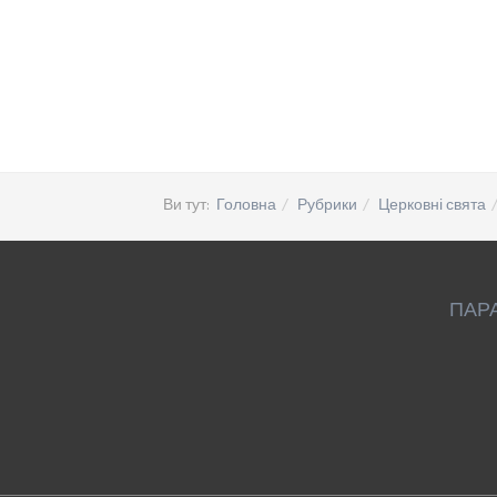
Ви тут:
Головна
Рубрики
Церковні свята
ПАР