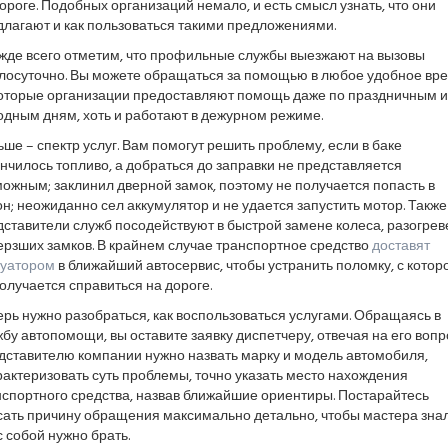
ороге. Подобных организаций немало, и есть смысл узнать, что они
длагают и как пользоваться такими предложениями.
жде всего отметим, что профильные службы выезжают на вызовы
глосуточно. Вы можете обращаться за помощью в любое удобное вре
оторые организации предоставляют помощь даже по праздничным и
одным дням, хоть и работают в дежурном режиме.
ше – спектр услуг. Вам помогут решить проблему, если в баке
нчилось топливо, а добраться до заправки не представляется
ожным; заклинил дверной замок, поэтому не получается попасть в
н; неожиданно сел аккумулятор и не удается запустить мотор. Также
ставители служб посодействуют в быстрой замене колеса, разогрев
ерзших замков. В крайнем случае транспортное средство
доставят
куатором
в ближайший автосервис, чтобы устранить поломку, с котор
олучается справиться на дороге.
рь нужно разобраться, как воспользоваться услугами. Обращаясь в
бу автопомощи, вы оставите заявку диспетчеру, отвечая на его вопр
дставителю компании нужно назвать марку и модель автомобиля,
актеризовать суть проблемы, точно указать место нахождения
нспортного средства, назвав ближайшие ориентиры. Постарайтесь
сать причину обращения максимально детально, чтобы мастера знал
с собой нужно брать.