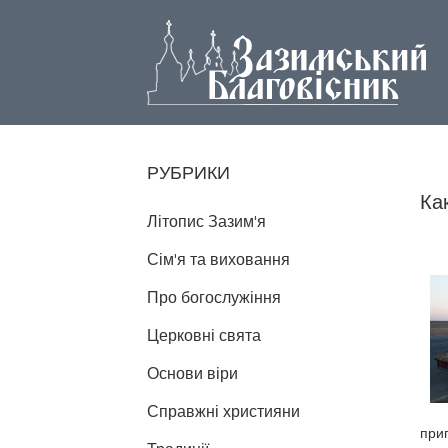
РУБРИКИ
Ка
Літопис Зазим'я
Сім'я та виховання
Про богослужіння
Церковні свята
Основи віри
Справжні християни
при