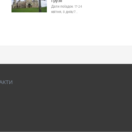
Грузії
Дати поїздок: 17-24
квітня, 8 днів/7…
АКТИ