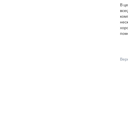
В ц
все
ком
нес
хоро
пом
Вер