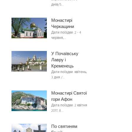
днів/5…
Монастирі
Черкащини
Дати поїздки: 2 - 4
червня,…
У Почаївську
Лавру і
Кременець
Дати поїздки: квітень,
3 дня /…
Монастирі Святої
гори Афон
Дата поїздки: 2 квітня
2017, 8…
По святиням