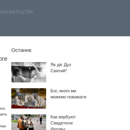
АЛОМНИЦТВА
Останнє
оге
Як діє Дух
Святий?
Бог, якого ми
можемо поважати
но.
шать
Как вербуют
Свидетели
ощь
Иеговы