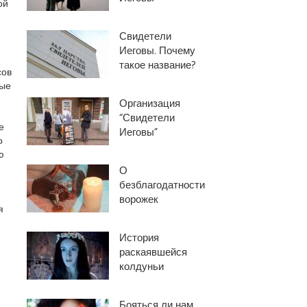
ой
Свидетели
Иеговы. Почему
и
такое название?
сов
тые
Организация
“Свидетели
е
Иеговы”
о
ю
О
безблагодатности
ворожек
я
История
раскаявшейся
колдуньи
Бояться ли нам