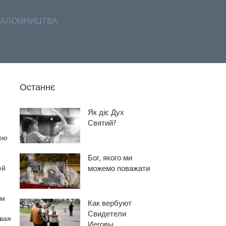
АЛОМНИЦТВА
Останнє
Як діє Дух
Святий?
нюю
Бог, якого ми
ей
можемо поважати
ом
Как вербуют
Свидетели
овая
Иеговы