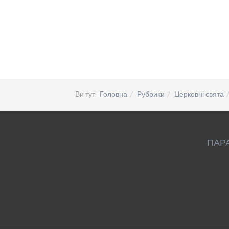
Ви тут:
Головна
Рубрики
Церковні свята
ПАР