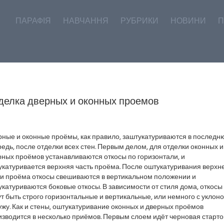
ПАРАФІЯ
НАВЧАННЯ
РУБРИКИ
НОВИНИ
П
делка дверных и оконных проемов
рные и оконные проёмы, как правило, заштукатуриваются в послед
едь, после отделки всех стен. Первым делом, для отделки оконных и
ных проёмов устанавливаются откосы по горизонтали, и
укатуривается верхняя часть проёма. После оштукатуривания верхн
ти проёма откосы свешиваются в вертикальном положении и
катуриваются боковые откосы. В зависимости от стиля дома, откосы
т быть строго горизонтальные и вертикальные, или немного с уклон
жу. Как и стены, оштукатуривание оконных и дверных проёмов
зводится в несколько приёмов. Первым слоем идёт черновая старт