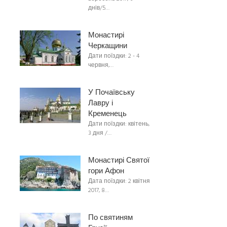
днів/5…
Монастирі
Черкащини
Дати поїздки: 2 - 4
червня,…
У Почаївську
Лавру і
Кременець
Дати поїздки: квітень,
3 дня /…
Монастирі Святої
гори Афон
Дата поїздки: 2 квітня
2017, 8…
По святиням