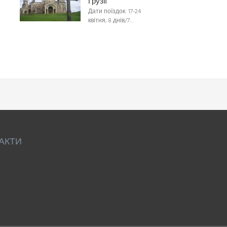
Грузії
Дати поїздок: 17-24
квітня, 8 днів/7…
АКТИ