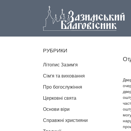
РУБРИКИ
От
Літопис Зазим'я
Сім'я та виховання
Две
очер
Про богослужіння
двер
ошт
Церковні свята
час
Основи віри
ошту
могу
Справжні християни
нару
прои