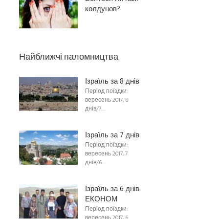
колдунов?
Найближчі паломництва
Ізраїль за 8 днів
Період поїздки:
вересень 2017, 8
днів/7…
Ізраїль за 7 днів
Період поїздки:
вересень 2017, 7
днів/6…
Ізраїль за 6 днів.
ЕКОНОМ
Період поїздки:
вересень 2017, 6