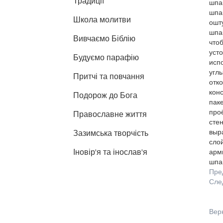
Традиції
шпак
шпа
Школа молитви
ошт
шпак
Вивчаємо Біблію
чтоб
усто
Будуємо парафію
исп
угл
Притчі та повчання
отко
кон
Подорож до Бога
паке
про
Православне життя
стен
выр
Зазимська творчість
сло
Іновір'я та інослав'я
арм
шпак
Пре
Сле
Вер