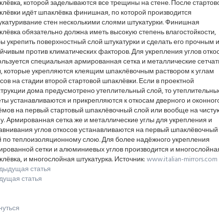
лёвка, которой заделываются все трещины на стене. После стартов
клёвки идёт шпаклёвка финишная, по которой производится
укатуривание стен несколькими слоями штукатурки. Финишная
лёвка обязательно должна иметь высокую степень влагостойкости,
ы укрепить поверхностный слой штукатурки и сделать его прочным 
йчивым против климатических факторов. Для укрепления углов отко
ользуется специальная армированная сетка и металлические сетча
ы, которые укрепляются клеящим шпаклёвочным раствором к углам
сов на стадии второй стартовой шпаклёвки. Если в проектной
струкции дома предусмотрено утеплительный слой, то утеплительны
ты устанавливаются и прикрепляются к откосам дверного и оконног
ёмов на первый стартовый шпаклёвочный слой или вообще на чисту
у. Армированная сетка же и металлические углы для укрепления и
авнивания углов откосов устанавливаются на первый шпаклёвочный
й по теплоизоляционному слою. Для более надёжного укрепления
ированной сетки и алюминиевых углов производится и многослойна
лёвка, и многослойная штукатурка. Источник:
www.italian-mirrors.com
дыдущая статья
дущая статья
нуться