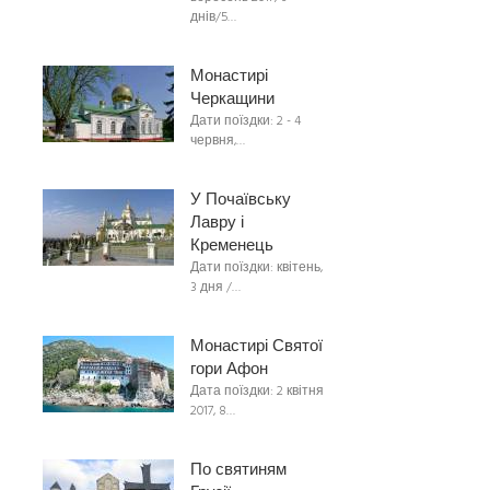
днів/5…
Монастирі
Черкащини
Дати поїздки: 2 - 4
червня,…
У Почаївську
Лавру і
Кременець
Дати поїздки: квітень,
3 дня /…
Монастирі Святої
гори Афон
Дата поїздки: 2 квітня
2017, 8…
По святиням