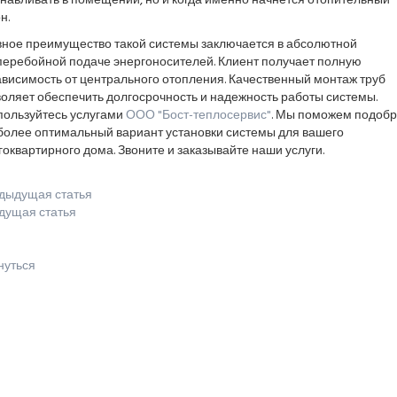
навливать в помещении, но и когда именно начнется отопительный
н.
вное преимущество такой системы заключается в абсолютной
перебойной подаче энергоносителей. Клиент получает полную
висимость от центрального отопления. Качественный монтаж труб
оляет обеспечить долгосрочность и надежность работы системы.
пользуйтесь услугами
ООО "Бост-теплосервис"
. Мы поможем подобр
более оптимальный вариант установки системы для вашего
оквартирного дома. Звоните и заказывайте наши услуги.
дыдущая статья
дущая статья
нуться