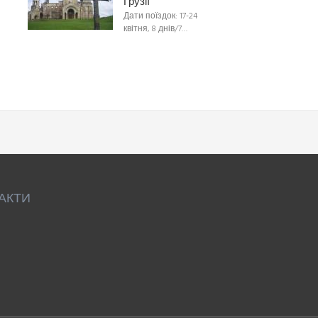
Грузії
Дати поїздок: 17-24
квітня, 8 днів/7…
АКТИ