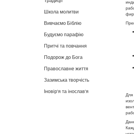
Традиції
инд
раб
Школа молитви
фи
Вивчаємо Біблію
Пре
Будуємо парафію
Притчі та повчання
Подорож до Бога
Православне життя
Зазимська творчість
Іновір'я та інослав'я
Для
изо
вент
рабо
Дан
Каж