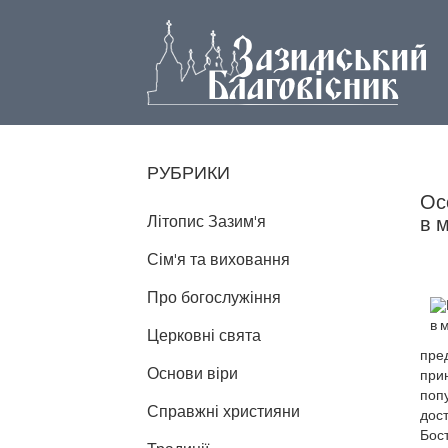
РУБРИКИ
Ос
Літопис Зазим'я
в 
Сім'я та виховання
Про богослужіння
Церковні свята
пред
Основи віри
прин
поп
Справжні християни
дос
Бост