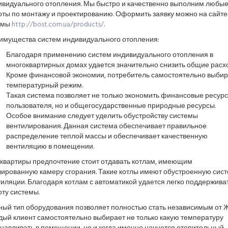
ивидуального отопления. Мы быстро и качественно выполним любы
оты по монтажу и проектированию. Оформить заявку можно на сайте
рмы
http://bost.com.ua/products/
.
имущества систем индивидуального отопления:
Благодаря применению систем индивидуального отопления в
многоквартирных домах удается значительно снизить общие расх
Кроме финансовой экономии, потребитель самостоятельно выбир
температурный режим.
Такая система позволяет не только экономить финансовые ресур
пользователя, но и общегосударственные природные ресурсы.
Особое внимание следует уделить обустройству системы
вентилирования. Данная система обеспечивает правильное
распределение теплой массы и обеспечивает качественную
вентиляцию в помещении.
 квартиры предпочтение стоит отдавать котлам, имеющим
лированную камеру сгорания. Такие котлы имеют обустроенную сис
иляции. Благодаря котлам с автоматикой удается легко поддержива
ту системы.
ный тип оборудования позволяет полностью стать независимым от 
дый клиент самостоятельно выбирает не только какую температуру