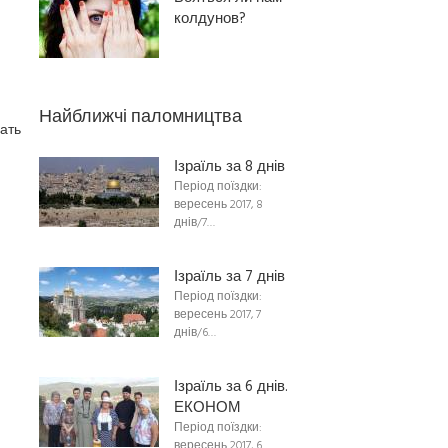
колдунов?
Найближчі паломництва
ать
Ізраїль за 8 днів
Період поїздки:
вересень 2017, 8
днів/7…
Ізраїль за 7 днів
Період поїздки:
вересень 2017, 7
днів/6…
Ізраїль за 6 днів.
ЕКОНОМ
Період поїздки:
вересень 2017, 6