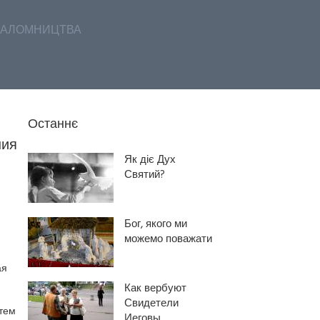
АЛОМНИЦТВА
Останнє
ния
Як діє Дух
Святий?
Бог, якого ми
можемо поважати
ая
Как вербуют
Свидетели
стем
Иеговы