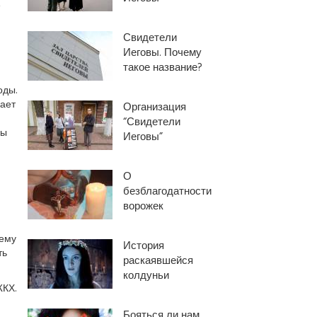
е
Свидетели
Иеговы. Почему
такое название?
оды.
ает
Организация
“Свидетели
сы
Иеговы”
О
безблагодатности
ворожек
тему
История
ть
раскаявшейся
колдуньи
ЖКХ.
Бояться ли нам