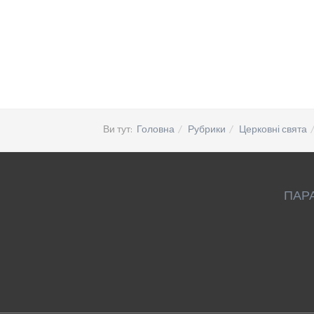
Ви тут:
Головна
Рубрики
Церковні свята
ПАР