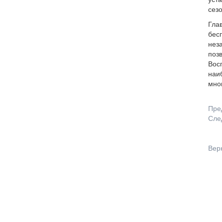
уста
сезо
Гла
бес
неза
позв
Вос
наи
мног
Пре
Сле
Вер