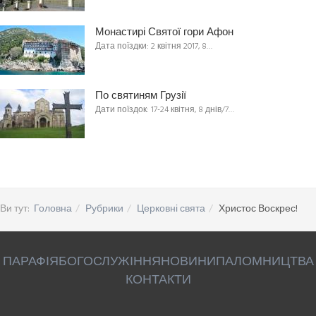
Монастирі Святої гори Афон
Дата поїздки: 2 квітня 2017, 8…
По святиням Грузії
Дати поїздок: 17-24 квітня, 8 днів/7…
Ви тут:
Головна
Рубрики
Церковні свята
Христос Воскрес!
ПАРАФІЯ
БОГОСЛУЖІННЯ
НОВИНИ
ПАЛОМНИЦТВА
КОНТАКТИ