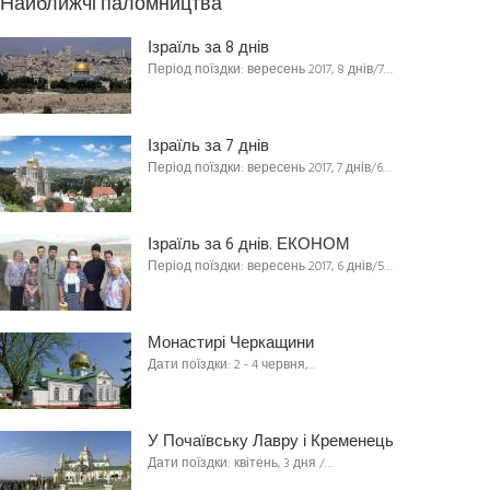
Найближчі паломництва
Ізраїль за 8 днів
Період поїздки: вересень 2017, 8 днів/7…
Ізраїль за 7 днів
Період поїздки: вересень 2017, 7 днів/6…
Ізраїль за 6 днів. ЕКОНОМ
Період поїздки: вересень 2017, 6 днів/5…
Монастирі Черкащини
Дати поїздки: 2 - 4 червня,…
У Почаївську Лавру і Кременець
Дати поїздки: квітень, 3 дня /…