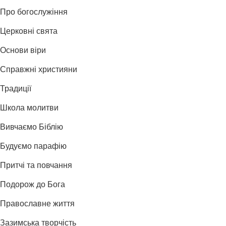
Про богослужіння
Церковні свята
Основи віри
Справжні християни
Традиції
Школа молитви
Вивчаємо Біблію
Будуємо парафію
Притчі та повчання
Подорож до Бога
Православне життя
Зазимська творчість