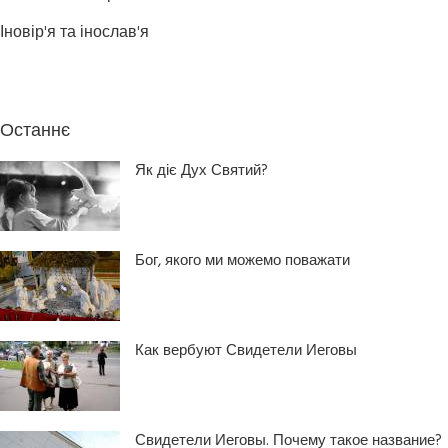
Іновір'я та інослав'я
Останнє
Як діє Дух Святий?
Бог, якого ми можемо поважати
Как вербуют Свидетели Иеговы
Свидетели Иеговы. Почему такое название?