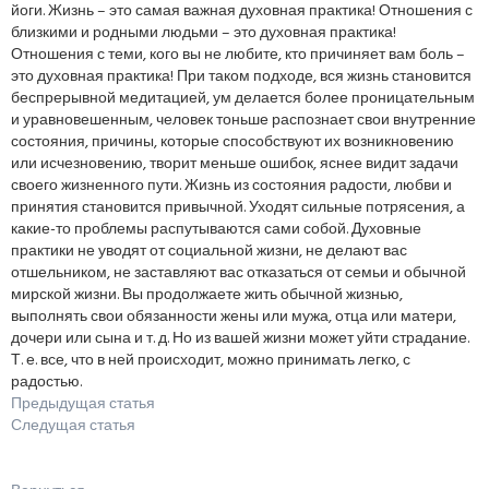
йоги. Жизнь – это самая важная духовная практика! Отношения с
близкими и родными людьми – это духовная практика!
Отношения с теми, кого вы не любите, кто причиняет вам боль –
это духовная практика! При таком подходе, вся жизнь становится
беспрерывной медитацией, ум делается более проницательным
и уравновешенным, человек тоньше распознает свои внутренние
состояния, причины, которые способствуют их возникновению
или исчезновению, творит меньше ошибок, яснее видит задачи
своего жизненного пути. Жизнь из состояния радости, любви и
принятия становится привычной. Уходят сильные потрясения, а
какие-то проблемы распутываются сами собой. Духовные
практики не уводят от социальной жизни, не делают вас
отшельником, не заставляют вас отказаться от семьи и обычной
мирской жизни. Вы продолжаете жить обычной жизнью,
выполнять свои обязанности жены или мужа, отца или матери,
дочери или сына и т. д. Но из вашей жизни может уйти страдание.
Т. е. все, что в ней происходит, можно принимать легко, с
радостью.
Предыдущая статья
Следущая статья