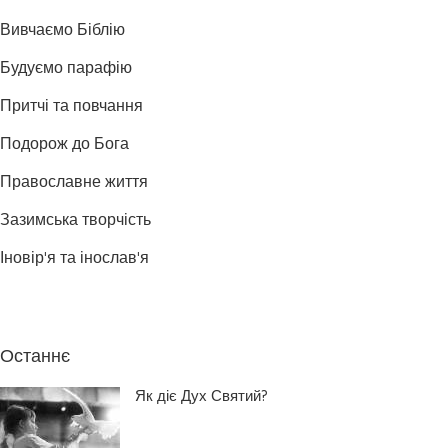
Вивчаємо Біблію
Будуємо парафію
Притчі та повчання
Подорож до Бога
Православне життя
Зазимська творчість
Іновір'я та інослав'я
Останнє
Як діє Дух Святий?