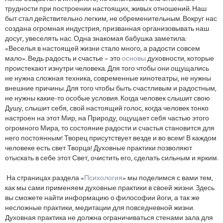
трудности при построении настоящих, живых отношений. Наш
быт стал действительно легким, не обременительным. Вокруг нас
создана огромная индустрия, призванная организовывать наш
досуг, увеселять нас. Одна знакомая бабушка заметила:
«Веселья в настоящей жизни стало много, а радости совсем
мало». Ведь радость и счастье – это
основы
духовности, которые
проистекают изнутри человека. Для того чтобы они ощущались
не нужна сложная техника, современные кинотеатры, не нужны
внешние причины. Для того чтобы быть счастливым и радостным,
не нужны какие-то особые условия. Когда человек слышит свою
Душу, слышит себя, свой настоящий голос, когда человек тонко
настроен на этот Мир, на Природу, ощущает себя частью этого
огромного Мира, то состояние радости и счастья становится для
него постоянным! Творец присутствует везде и во всем! В каждом
человеке есть свет Творца! Духовные практики позволяют
отыскать в себе этот Свет, очистить его, сделать сильным и ярким.
На страницах раздела «
Психология
» мы поделимся с вами тем,
как мы сами применяем духовные практики в своей жизни. Здесь
вы сможете найти информацию о философии йоги, а так же
несложные практики, медитации для повседневной жизни.
Духовная практика не должна ограничиваться стенами зала для