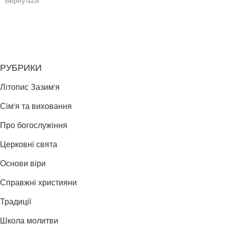
Вернуться
РУБРИКИ
Літопис Зазим'я
Сім'я та виховання
Про богослужіння
Церковні свята
Основи віри
Справжні християни
Традиції
Школа молитви