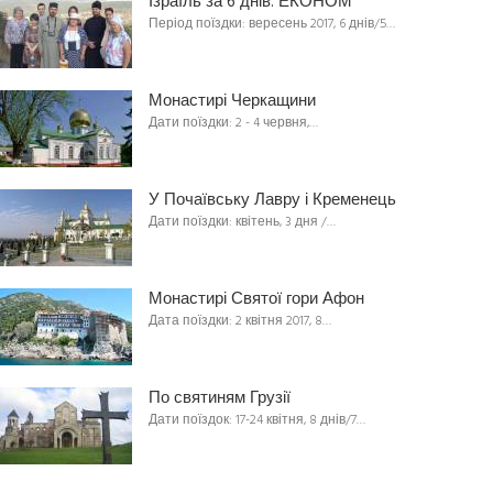
Ізраїль за 6 днів. ЕКОНОМ
Період поїздки: вересень 2017, 6 днів/5…
Монастирі Черкащини
Дати поїздки: 2 - 4 червня,…
У Почаївську Лавру і Кременець
Дати поїздки: квітень, 3 дня /…
Монастирі Святої гори Афон
Дата поїздки: 2 квітня 2017, 8…
По святиням Грузії
Дати поїздок: 17-24 квітня, 8 днів/7…