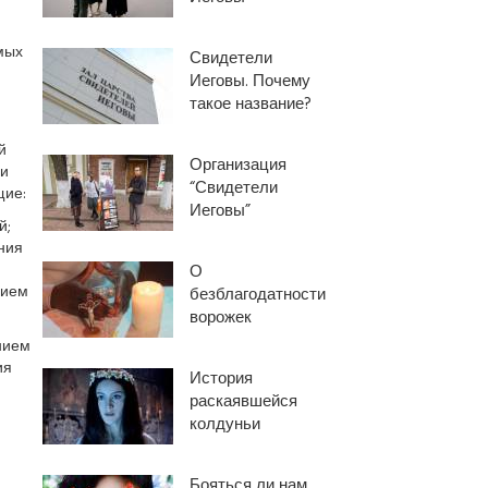
мых
Свидетели
Иеговы. Почему
такое название?
й
Организация
 и
“Свидетели
щие:
Иеговы”
й;
ния
О
нием
безблагодатности
ворожек
нием
ия
История
раскаявшейся
колдуньи
Бояться ли нам