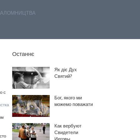
АЛОМНИЦТВА
Останнє
Як діє Дух
Святий?
о с
Бог, якого ми
можемо поважати
стка
ым
Как вербуют
Свидетели
сто
Иеговы