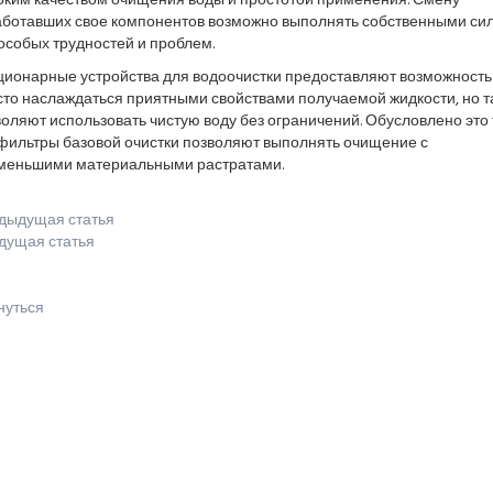
оким качеством очищения воды и простотой применения. Смену
аботавших свое компонентов возможно выполнять собственными си
особых трудностей и проблем.
ционарные устройства для водоочистки предоставляют возможность
сто наслаждаться приятными свойствами получаемой жидкости, но т
оляют использовать чистую воду без ограничений. Обусловлено это 
 фильтры базовой очистки позволяют выполнять очищение с
меньшими материальными растратами.
дыдущая статья
дущая статья
нуться