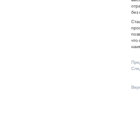
выс
отр
без 
Ста
про
позв
что
наи
Пре
Сле
Вер