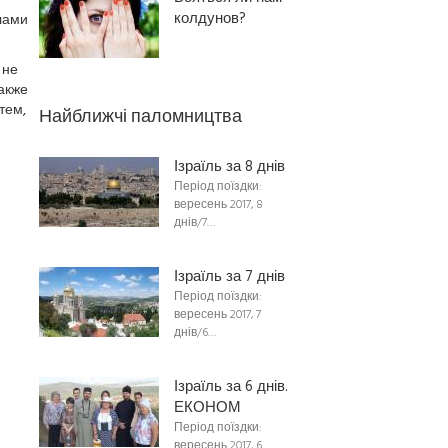
колдунов?
лами
 не
акже
тем,
Найближчі паломництва
Ізраїль за 8 днів
Період поїздки:
вересень 2017, 8
днів/7…
Ізраїль за 7 днів
Період поїздки:
вересень 2017, 7
днів/6…
Ізраїль за 6 днів.
ЕКОНОМ
Період поїздки:
вересень 2017, 6