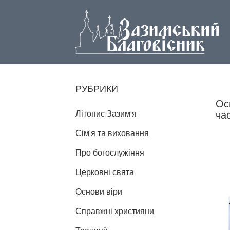
РУБРИКИ
Ос
Літопис Зазим'я
ча
Сім'я та виховання
Про богослужіння
Церковні свята
Основи віри
Справжні християни