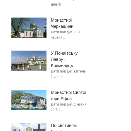
днів/5…
Монастирі
Черкащини
Дати поїздки: 2 - 4
червня,…
У Почаївську
Лавру і
Кременець
Дати поїздки: квітень,
3 дня /…
Монастирі Святої
гори Афон
Дата поїздки: 2 квітня
2017, 8…
По святиням