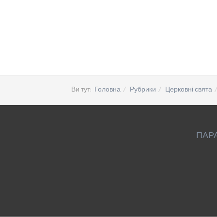
Ви тут:
Головна
Рубрики
Церковні свята
ПАР