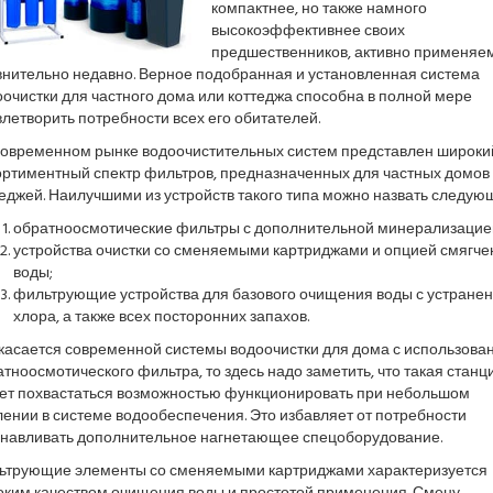
компактнее, но также намного
высокоэффективнее своих
предшественников, активно применяе
внительно недавно. Верное подобранная и установленная система
очистки для частного дома или коттеджа способна в полной мере
летворить потребности всех его обитателей.
современном рынке водоочистительных систем представлен широки
ортиментный спектр фильтров, предназначенных для частных домов
еджей. Наилучшими из устройств такого типа можно назвать следую
обратноосмотические фильтры с дополнительной минерализацие
устройства очистки со сменяемыми картриджами и опцией смягче
воды;
фильтрующие устройства для базового очищения воды с устране
хлора, а также всех посторонних запахов.
 касается современной системы водоочистки для дома с использова
тноосмотического фильтра, то здесь надо заметить, что такая станц
ет похвастаться возможностью функционировать при небольшом
ении в системе водообеспечения. Это избавляет от потребности
анавливать дополнительное нагнетающее спецоборудование.
ьтрующие элементы со сменяемыми картриджами характеризуется