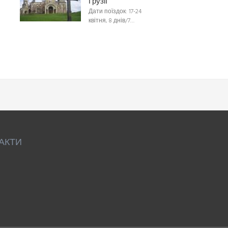
Грузії
Дати поїздок: 17-24
квітня, 8 днів/7…
АКТИ