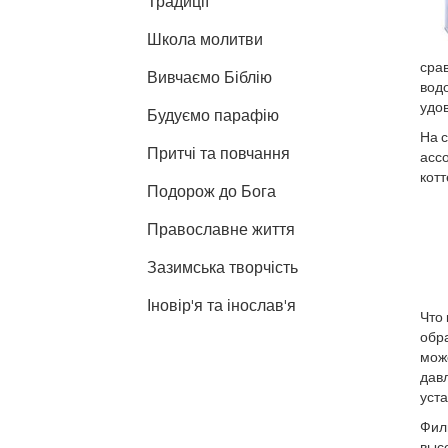
Традиції
Школа молитви
сра
Вивчаємо Біблію
водо
удов
Будуємо парафію
На 
Притчі та повчання
асс
котт
Подорож до Бога
Православне життя
Зазимська творчість
Іновір'я та інослав'я
Что
обра
мож
давл
уст
Фил