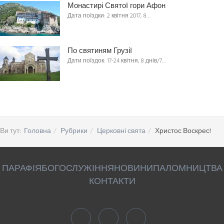
Монастирі Святої гори Афон
Дата поїздки: 2 квітня 2017, 8…
По святиням Грузії
Дати поїздок: 17-24 квітня, 8 днів/7…
Ви тут:
Головна
Рубрики
Церковні свята
Христос Воскрес!
ПАРАФІЯ
БОГОСЛУЖІННЯ
НОВИНИ
ПАЛОМНИЦТВА
КОНТАКТИ