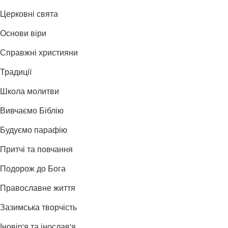
Церковні свята
Основи віри
Справжні християни
Традиції
Школа молитви
Вивчаємо Біблію
Будуємо парафію
Притчі та повчання
Подорож до Бога
Православне життя
Зазимська творчість
Іновір'я та інослав'я