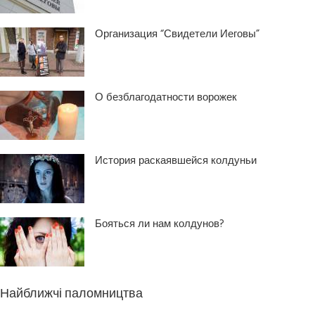
Организация “Свидетели Иеговы”
О безблагодатности ворожек
История раскаявшейся колдуньи
Бояться ли нам колдунов?
Найближчі паломництва