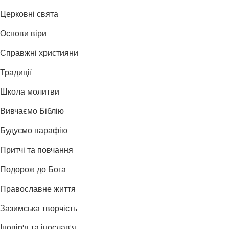
Церковні свята
Основи віри
Справжні християни
Традиції
Школа молитви
Вивчаємо Біблію
Будуємо парафію
Притчі та повчання
Подорож до Бога
Православне життя
Зазимська творчість
Іновір'я та інослав'я