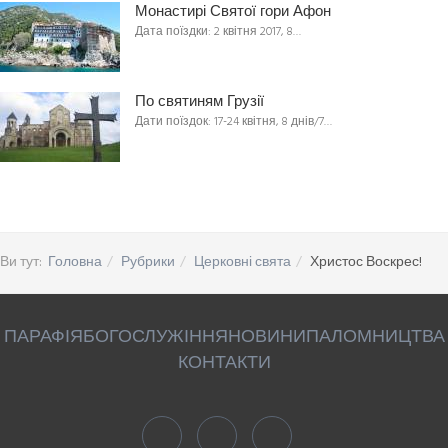
Монастирі Святої гори Афон
Дата поїздки: 2 квітня 2017, 8…
По святиням Грузії
Дати поїздок: 17-24 квітня, 8 днів/7…
Ви тут:
Головна
Рубрики
Церковні свята
Христос Воскрес!
ПАРАФІЯ
БОГОСЛУЖІННЯ
НОВИНИ
ПАЛОМНИЦТВА
КОНТАКТИ