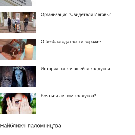
Организация “Свидетели Иеговы”
О безблагодатности ворожек
История раскаявшейся колдуньи
Бояться ли нам колдунов?
Найближчі паломництва