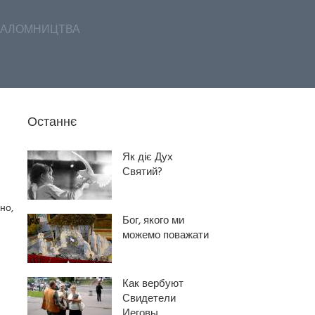
АЛОМНИЦТВА
Останнє
Як діє Дух
Святий?
но,
Бог, якого ми
можемо поважати
Как вербуют
Свидетели
Иеговы