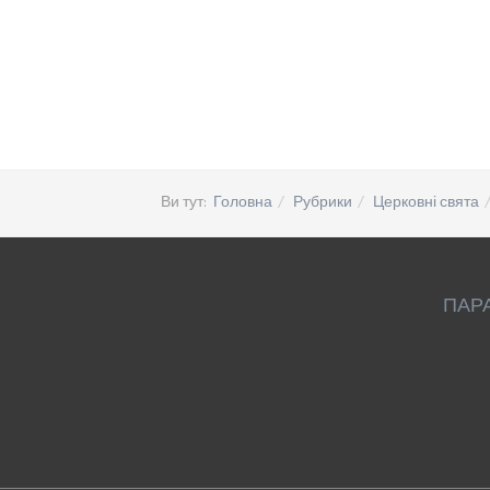
Ви тут:
Головна
Рубрики
Церковні свята
ПАР