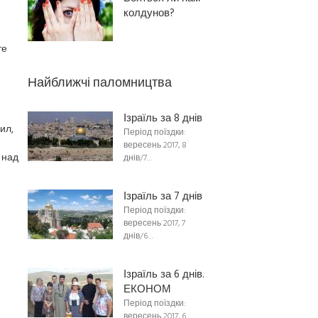
колдунов?
те
Найближчі паломництва
Ізраїль за 8 днів
ил,
Період поїздки:
вересень 2017, 8
 над
днів/7…
Ізраїль за 7 днів
Період поїздки:
вересень 2017, 7
днів/6…
Ізраїль за 6 днів.
ЕКОНОМ
Період поїздки:
вересень 2017, 6