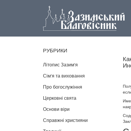
РУБРИКИ
Ка
Літопис Зазим'я
Ин
Сім'я та виховання
Полу
Про богослужіння
если
Церковні свята
Име
накр
Основи віри
Соде
Справжні християни
Зак