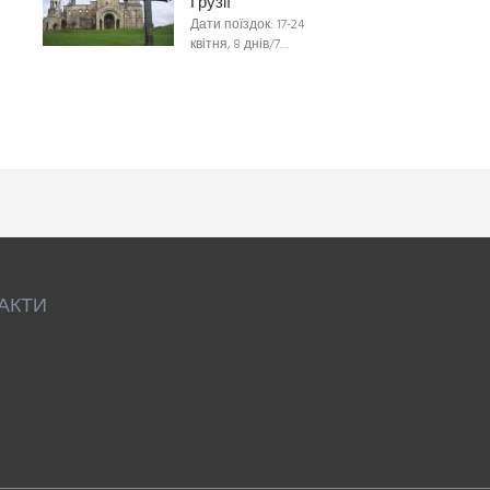
Грузії
Дати поїздок: 17-24
квітня, 8 днів/7…
АКТИ