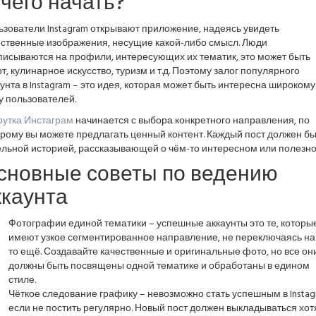
 чего начать?
зователи Instagram открывают приложение, надеясь увидеть
ественные изображения, несущие какой-либо смысл. Люди
писываются на профили, интересующих их тематик, это может быть
т, кулинарное искусство, туризм и т.д. Поэтому залог популярного
унта в Instagram – это идея, которая может быть интересна широкому
у пользователей.
рутка Инстаграм
начинается с выбора конкретного направления, по
рому вы можете предлагать ценный контент. Каждый пост должен бы
ельной историей, рассказывающей о чём-то интересном или полезно
сновные советы по ведению
ккаунта
Фотографии единой тематики – успешные аккаунты это те, которы
имеют узкое сегментированное направление, не переключаясь на 
то ещё. Создавайте качественные и оригинальные фото, но все он
должны быть посвящены одной тематике и обработаны в едином
стиле.
Чёткое следование графику – невозможно стать успешным в Instag
если не постить регулярно. Новый пост должен выкладываться хот