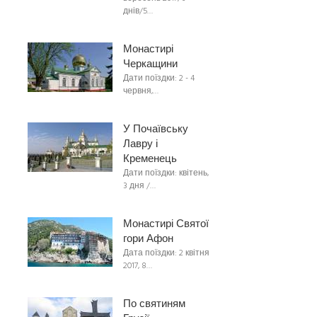
днів/5…
Монастирі
Черкащини
Дати поїздки: 2 - 4
червня,…
У Почаївську
Лавру і
Кременець
Дати поїздки: квітень,
3 дня /…
Монастирі Святої
гори Афон
Дата поїздки: 2 квітня
2017, 8…
По святиням