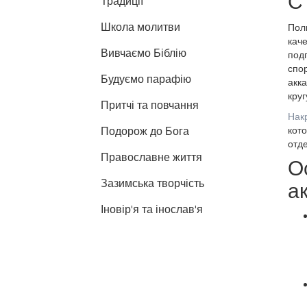
С
Традиції
Школа молитви
Поль
кач
Вивчаємо Біблію
под
спор
Будуємо парафію
акка
круг
Притчі та повчання
Нак
Подорож до Бога
кото
отд
Православне життя
О
Зазимська творчість
а
Іновір'я та інослав'я