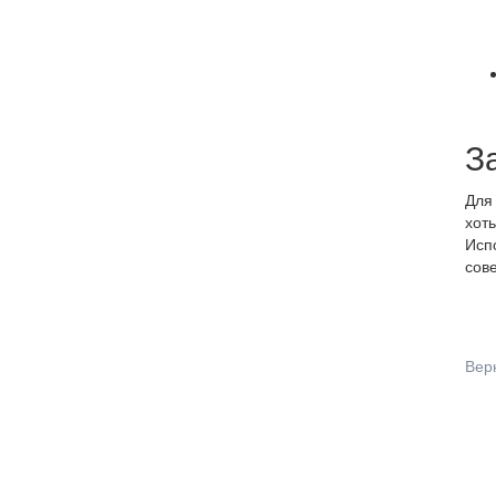
З
Для 
хоть
Испо
сов
Вер