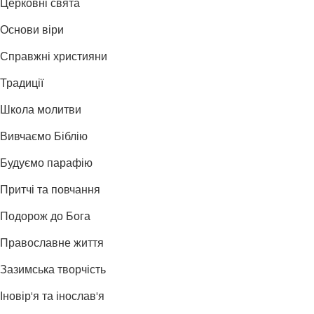
Церковні свята
Основи віри
Справжні християни
Традиції
Школа молитви
Вивчаємо Біблію
Будуємо парафію
Притчі та повчання
Подорож до Бога
Православне життя
Зазимська творчість
Іновір'я та інослав'я