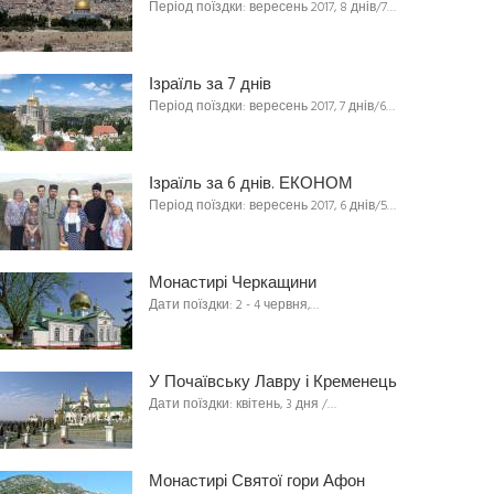
Період поїздки: вересень 2017, 8 днів/7…
Ізраїль за 7 днів
Період поїздки: вересень 2017, 7 днів/6…
Ізраїль за 6 днів. ЕКОНОМ
Період поїздки: вересень 2017, 6 днів/5…
Монастирі Черкащини
Дати поїздки: 2 - 4 червня,…
У Почаївську Лавру і Кременець
Дати поїздки: квітень, 3 дня /…
Монастирі Святої гори Афон