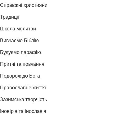
Справжні християни
Традиції
Школа молитви
Вивчаємо Біблію
Будуємо парафію
Притчі та повчання
Подорож до Бога
Православне життя
Зазимська творчість
Іновір'я та інослав'я