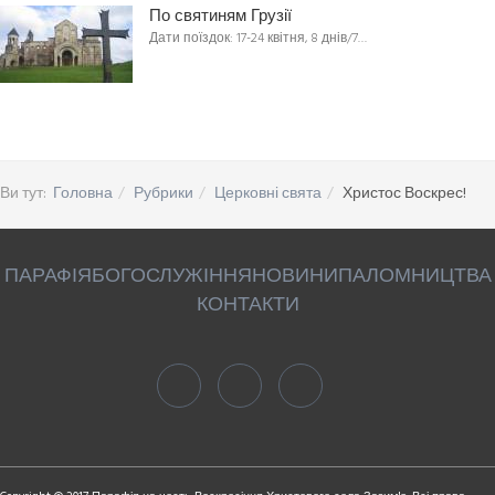
По святиням Грузії
Дати поїздок: 17-24 квітня, 8 днів/7…
Ви тут:
Головна
Рубрики
Церковні свята
Христос Воскрес!
ПАРАФІЯ
БОГОСЛУЖІННЯ
НОВИНИ
ПАЛОМНИЦТВА
КОНТАКТИ