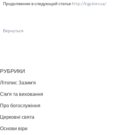
Продолжение в следующей статье
http://kgp.kiev.ua/
Вернуться
РУБРИКИ
Літопис Зазим'я
Сім'я та виховання
Про богослужіння
Церковні свята
Основи віри