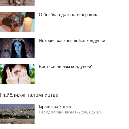
О безблагодатности ворожек
История раскаявшейся колдуньи
Бояться ли нам колдунов?
Найближчі паломництва
Ізраїль за 8 днів
Період поїздки: вересень 2017, 8 днів/7…