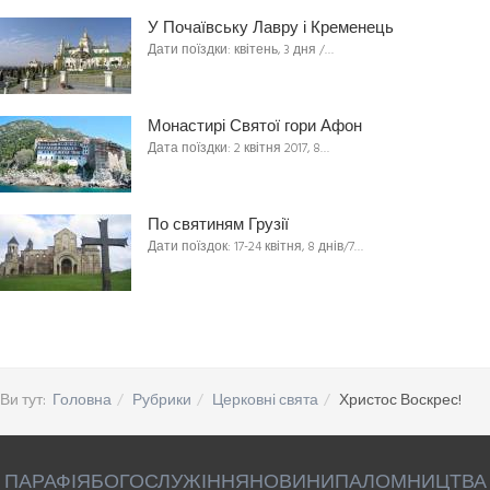
У Почаївську Лавру і Кременець
Дати поїздки: квітень, 3 дня /…
Монастирі Святої гори Афон
Дата поїздки: 2 квітня 2017, 8…
По святиням Грузії
Дати поїздок: 17-24 квітня, 8 днів/7…
Ви тут:
Головна
Рубрики
Церковні свята
Христос Воскрес!
ПАРАФІЯ
БОГОСЛУЖІННЯ
НОВИНИ
ПАЛОМНИЦТВА