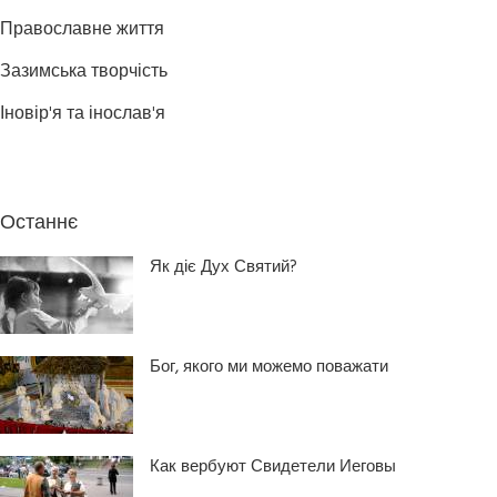
Православне життя
Зазимська творчість
Іновір'я та інослав'я
Останнє
Як діє Дух Святий?
Бог, якого ми можемо поважати
Как вербуют Свидетели Иеговы