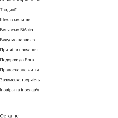
Справжні християни
Традиції
Школа молитви
Вивчаємо Біблію
Будуємо парафію
Притчі та повчання
Подорож до Бога
Православне життя
Зазимська творчість
Іновір'я та інослав'я
Останнє