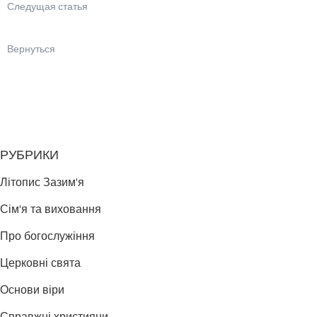
Следущая статья
Вернуться
РУБРИКИ
Літопис Зазим'я
Сім'я та виховання
Про богослужіння
Церковні свята
Основи віри