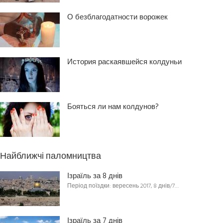
О безблагодатности ворожек
История раскаявшейся колдуньи
Бояться ли нам колдунов?
Найближчі паломництва
Ізраїль за 8 днів
Період поїздки: вересень 2017, 8 днів/7…
Ізраїль за 7 днів