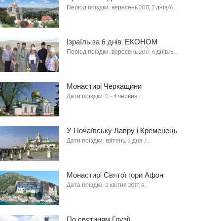
Період поїздки: вересень 2017, 7 днів/6…
Ізраїль за 6 днів. ЕКОНОМ
Період поїздки: вересень 2017, 6 днів/5…
Монастирі Черкащини
Дати поїздки: 2 - 4 червня,…
У Почаївську Лавру і Кременець
Дати поїздки: квітень, 3 дня /…
Монастирі Святої гори Афон
Дата поїздки: 2 квітня 2017, 8…
По святиням Грузії