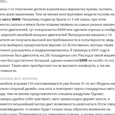
13 г.
ны 1-го поколения делали в различных вариантах кузова, пытаясь
ить всем заказчикам. Тем не менее конструктивно модели похожи на
е
авто BMW
. Например подвеску брали от 3-ей серии, при этом
менты салона и вовсе были позаимствованы из самых разных машин.
ется двигателей, тут специалисты BMW все сделали хорошо и снабд
о широкой линейкой мощных двигателей. Выпущенная машина с 1.6
ателя не получила высокой востребованности и популярности, ведь
нты выбирать предпочитали версию 2.0. Естественно, моторы также
оянно улучшались и модернизировались. К примеру в 2005 году в
салонах был двигатель на 265 лошадиных сил. Расход в такой маши
ечно был достаточно большой, однако клиентов
БМВ
не особо-то это
окоит. Такие авто приобретают из-за высокого комфорта, а так же
стижности.
utozinas auto autobmw
.
мобиль в кузове F20 изготавливается уже более 10-ти лет. Модель и
льно спорный дизайн, она хоть и повторяет черты стандартных авто
нда, тем не менее представляется слишком раздутым. Однако
ажиры удобно себя чувствуют, авто превосходно держит шоссе, и
умеется мощнейший мотор дает возможность разогнаться. Если гово
нововведения, то можно будет только лишь обратить внимание на
гой салон. Применяется тут глянцевая отделка, а кроме этого округ