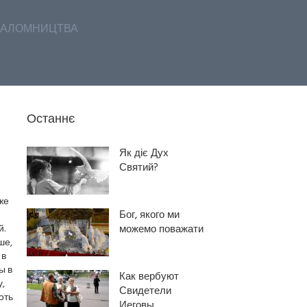
АЛОМНИЦТВА
Останнє
Як діє Дух
Святий?
же
Бог, якого ми
й.
можемо поважати
ше,
 в
ы в
Как вербуют
,
Свидетели
оть
Иеговы