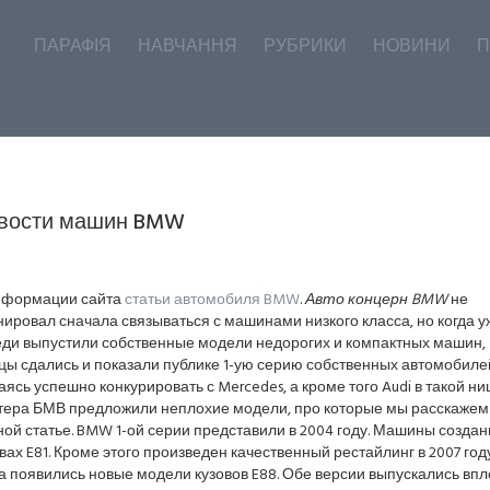
ПАРАФІЯ
НАВЧАННЯ
РУБРИКИ
НОВИНИ
П
вости машин BMW
иформации сайта
статьи автомобиля BMW
.
Авто концерн BMW
не
ировал сначала связываться с машинами низкого класса, но когда у
еди выпустили собственные модели недорогих и компактных машин,
ы сдались и показали публике 1-ую серию собственных автомобиле
ясь успешно конкурировать с Mercedes, а кроме того Audi в такой ни
тера БМВ предложили неплохие модели, про которые мы расскажем
ой статье. BMW 1-ой серии представили в 2004 году. Машины создан
вах E81. Кроме этого произведен качественный рестайлинг в 2007 году
а появились новые модели кузовов E88. Обе версии выпускались впл