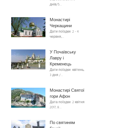
днів/5…
Монастирі
Черкащини
Дати поїздки: 2 - 4
червня,…
У Почаївську
Лавру і
Кременець
Дати поїздки: квітень,
3 дня /…
Монастирі Святої
гори Афон
Дата поїздки: 2 квітня
2017, 8…
По святиням