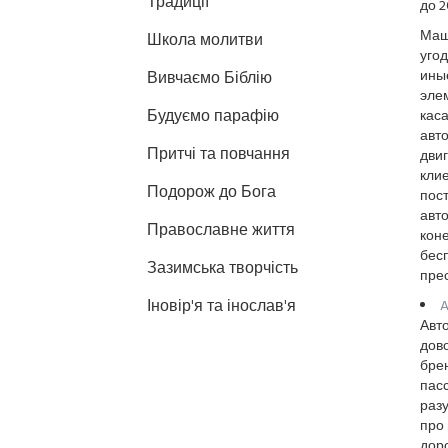
Традиції
до 20
Маши
Школа молитви
угод
ины
Вивчаємо Біблію
эле
Будуємо парафію
каса
авт
Притчі та повчання
двиг
клие
Подорож до Бога
пост
авто
Православне життя
кон
бесп
Зазимська творчість
пре
Іновір'я та інослав'я
A
Авто
дово
бре
пасс
раз
про 
доро