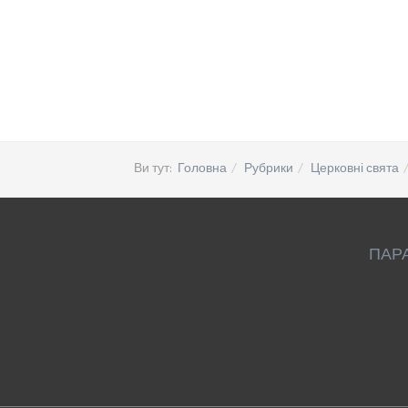
Ви тут:
Головна
Рубрики
Церковні свята
ПАР