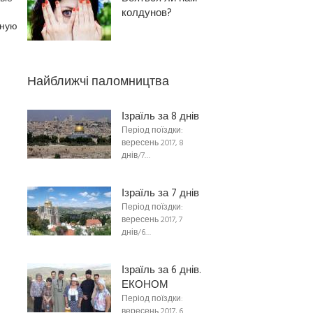
колдунов?
тную
Найближчі паломництва
Ізраїль за 8 днів
Період поїздки:
вересень 2017, 8
днів/7…
Ізраїль за 7 днів
Період поїздки:
вересень 2017, 7
днів/6…
Ізраїль за 6 днів.
ЕКОНОМ
Період поїздки:
вересень 2017, 6