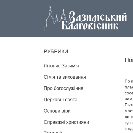
РУБРИКИ
Но
Літопис Зазим'я
Сім'я та виховання
По 
план
Про богослужіння
сос
немц
Церковні свята
Пыта
Основи віри
мас
данн
Справжні християни
кузо
когд