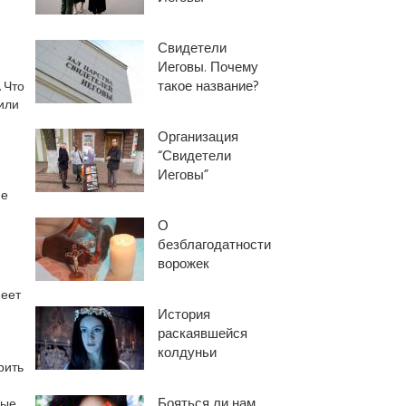
Свидетели
Иеговы. Почему
такое название?
 Что
или
Организация
“Свидетели
Иеговы”
не
О
безблагодатности
ворожек
меет
История
раскаявшейся
колдуньи
рить
Бояться ли нам
лые