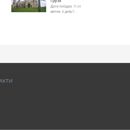
Грузії
Дати поїздок: 17-24
квітня, 8 днів/7…
АКТИ