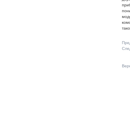
приб
пон
моде
ком
тако
Пре
Сле
Вер