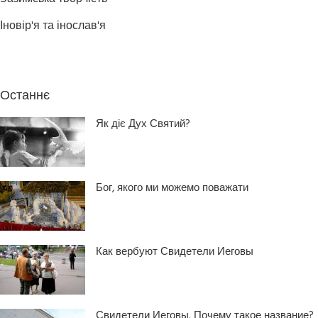
Іновір'я та інослав'я
Останнє
Як діє Дух Святий?
Бог, якого ми можемо поважати
Как вербуют Свидетели Иеговы
Свидетели Иеговы. Почему такое название?