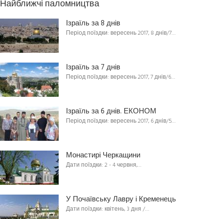
Найближчі паломництва
Ізраїль за 8 днів
Період поїздки: вересень 2017, 8 днів/7…
Ізраїль за 7 днів
Період поїздки: вересень 2017, 7 днів/6…
Ізраїль за 6 днів. ЕКОНОМ
Період поїздки: вересень 2017, 6 днів/5…
Монастирі Черкащини
Дати поїздки: 2 - 4 червня,…
У Почаївську Лавру і Кременець
Дати поїздки: квітень, 3 дня /…