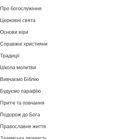
Про богослужіння
Церковні свята
Основи віри
Справжні християни
Традиції
Школа молитви
Вивчаємо Біблію
Будуємо парафію
Притчі та повчання
Подорож до Бога
Православне життя
Зазимська творчість