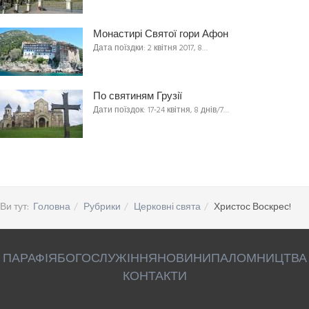
Монастирі Святої гори Афон
Дата поїздки: 2 квітня 2017, 8…
По святиням Грузії
Дати поїздок: 17-24 квітня, 8 днів/7…
Ви тут:
Головна
Рубрики
Церковні свята
Христос Воскрес!
ПАРАФІЯ
БОГОСЛУЖІННЯ
НОВИНИ
ПАЛОМНИЦТВА
КОНТАКТИ