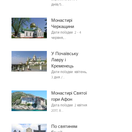
днів/5…
Монастирі
Черкащини
Дати поїздки: 2 - 4
червня,…
У Почаївську
Лавру і
Кременець
Дати поїздки: квітень,
3 дня /…
Монастирі Святої
гори Афон
Дата поїздки: 2 квітня
2017, 8…
По святиням