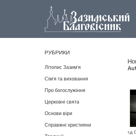
РУБРИКИ
Но
Літопис Зазим'я
Au
Сім'я та виховання
Про богослужіння
Церковні свята
Основи віри
Справжні християни
т.д.