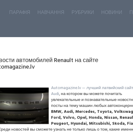
ПАРАФІЯ
НАВЧАННЯ
РУБРИКИ
НОВИНИ
П
вости автомобилей Renault на сайте
tomagazine.lv
Automagazine.lv — лучший латвийский сай
Audi
, на котором вы можете почитать
увлекательные и познавательные новост
посты на тему машин любых автоконцерно
BMW, Audi, Mercedes, Toyota, Volkswag
Ford, Volvo, Opel, Honda, Nissan, Renaul
Peugeot, Hyundai, Mitsubishi, Skoda, Fia
 Среди новостей вы сможете узнать не только лишь о том, какие имен