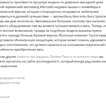
можность приобрести прошлую модель по довольно выгодной цене.
гой германский автозавод
Mercedes
недавно вышел с конвейера в
овленной версии, которая стопроцентно понравится любителям
авиться в далекой путешествие — автомобиль Mercedes Benz Sprinte
рь как дом на колесах.
Автомашина
большая, поэтому при наличие
ного оборудования там вы можете путешествовать и жить. Теперь э
ло вполне возможным, правда за подобную модель машины нужно
атить гораздо больше базовой версии. Японская комания
Toyota
неда
дставила обновленную концепцию, которая может помочь удешевит
есс изготовления, что должно сказаться на отношении покупателей 
собности приобретения авто.
гие другие
новости про машины Латвии, Риги и остального мира
вы
те прочитать на сайте automagazine.lv, который всегда рад своим н
ьзователям.
дыдущая статья
дущая статья
нуться