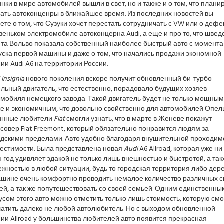
нки в мире автомобилей вышли в свет, но и также и о том, что плани
ать автоконценры в ближайшее время. Из последних новостей вы
ете о том, что Сузуки хочет перестать сотрудничать с VW или о дефе
веньком электромобиле автоконцерна Audi, а еще и про то, что швед
ета Вольво показала собственный наиболее быстрый авто с момента
уска первой машины и даже о том, что начались продажи экономной
ии Audi A6 на территории России.
 Insignia
нового поколения вскоре получит обновленный би-турбо
льный двигатель, что естественно, порадовало будущих хозяев
мобиля немецкого завода. Такой двигатель будет не только мощным
е и экономичным, что довольно свойственно для автомобилей Опель
инные любители
Fiat
смогли узнать, что в марте в Женеве покажут
совер Fiat Freemont, который обязательно понравится людям за
одскими пределами. Авто удобно благодаря внушительной проходим
местимости. Была представлена новая
Audi
A6 Allroad, которая уже ни
 год удивляет эдакой не только лишь внешностью и быстротой, а так
жностью в любой ситуации, будь то городская территория либо дере
ашине очень комфортно проводить немалое количество различных с
й, а так же попутешествовать со своей семьей. Одним единственны
сом этого авто можно отметить только лишь стоимость, которую см
латить далеко не любой автолюбитель. Но с выходом обновленной
ии Allroad у большинства любителей авто появится прекрасная