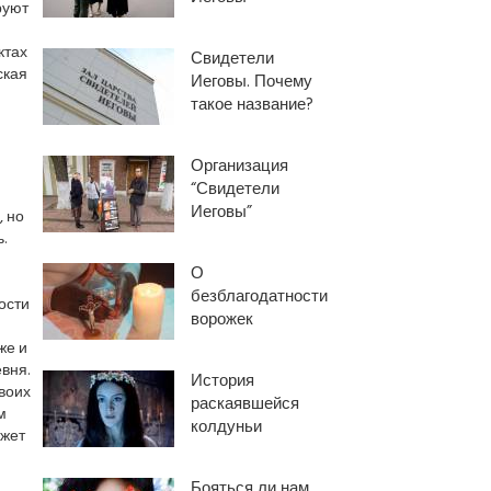
руют
ктах
Свидетели
ская
Иеговы. Почему
такое название?
Организация
“Свидетели
Иеговы”
, но
.
О
безблагодатности
ости
ворожек
же и
вня.
История
воих
раскаявшейся
м
колдуньи
ожет
Бояться ли нам