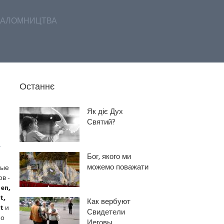
АЛОМНИЦТВА
Останнє
Як діє Дух
Святий?
т
Бог, якого ми
можемо поважати
ные
в -
en,
t,
Как вербуют
t
и
Свидетели
но
Иеговы