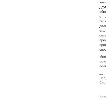
воз
Дру
обн
отпр
тепе
долж
ста
опл
пре
проц
спо
Мно
може
пол
__
Пре
Сле
Вер