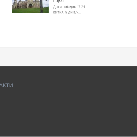
Грузії
Дати поїздок: 17-24
квітня, 8 днів/7…
АКТИ