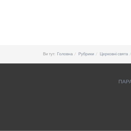
Ви тут:
Головна
Рубрики
Церковні свята
ПАР