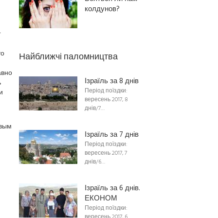
колдунов?
r
то
Найближчі паломництва
вно
Ізраїль за 8 днів
ь
Період поїздки:
и
вересень 2017, 8
днів/7…
овым
Ізраїль за 7 днів
Період поїздки:
вересень 2017, 7
днів/6…
Ізраїль за 6 днів.
ЕКОНОМ
Період поїздки:
вересень 2017, 6