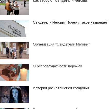
Как вербуют Свидетели Иеговы
Свидетели Иеговы. Почему такое название?
Организация “Свидетели Иеговы”
О безблагодатности ворожек
История раскаявшейся колдуньи