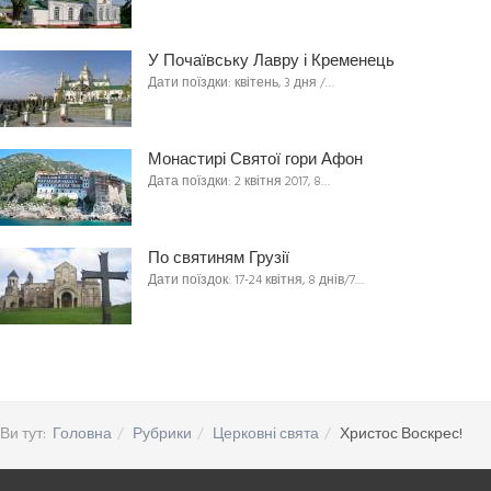
У Почаївську Лавру і Кременець
Дати поїздки: квітень, 3 дня /…
Монастирі Святої гори Афон
Дата поїздки: 2 квітня 2017, 8…
По святиням Грузії
Дати поїздок: 17-24 квітня, 8 днів/7…
Ви тут:
Головна
Рубрики
Церковні свята
Христос Воскрес!