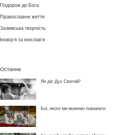
Подорож до Бога
Православне життя
Зазимська творчість
Іновір'я та інослав'я
Останнє
Як діє Дух Святий?
Бог, якого ми можемо поважати