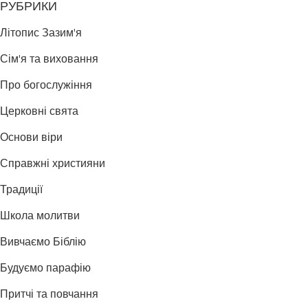
РУБРИКИ
Літопис Зазим'я
Сім'я та виховання
Про богослужіння
Церковні свята
Основи віри
Справжні християни
Традиції
Школа молитви
Вивчаємо Біблію
Будуємо парафію
Притчі та повчання