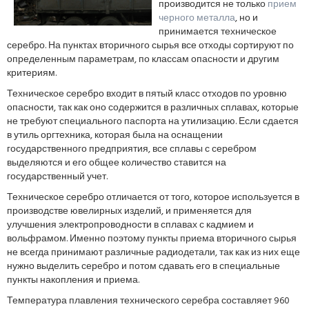
производится не только
прием
черного металла
, но и
принимается техническое
серебро. На пунктах вторичного сырья все отходы сортируют по
определенным параметрам, по классам опасности и другим
критериям.
Техническое серебро входит в пятый класс отходов по уровню
опасности, так как оно содержится в различных сплавах, которые
не требуют специального паспорта на утилизацию. Если сдается
в утиль оргтехника, которая была на оснащении
государственного предприятия, все сплавы с серебром
выделяются и его общее количество ставится на
государственный учет.
Техническое серебро отличается от того, которое используется в
производстве ювелирных изделий, и применяется для
улучшения электропроводности в сплавах с кадмием и
вольфрамом. Именно поэтому пункты приема вторичного сырья
не всегда принимают различные радиодетали, так как из них еще
нужно выделить серебро и потом сдавать его в специальные
пункты накопления и приема.
Температура плавления технического серебра составляет 960