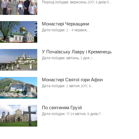
Період поїздки: вересень 2017, 6 днів/5…
Монастирі Черкащини
Дати поїздки: 2 - 4 червня,…
У Почаївську Лавру і Кременець
Дати поїздки: квітень, 3 дня /…
Монастирі Святої гори Афон
Дата поїздки: 2 квітня 2017, 8…
По святиням Грузії
Дати поїздок: 17-24 квітня, 8 днів/7…