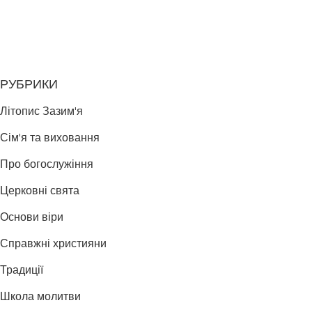
РУБРИКИ
Літопис Зазим'я
Сім'я та виховання
Про богослужіння
Церковні свята
Основи віри
Справжні християни
Традиції
Школа молитви