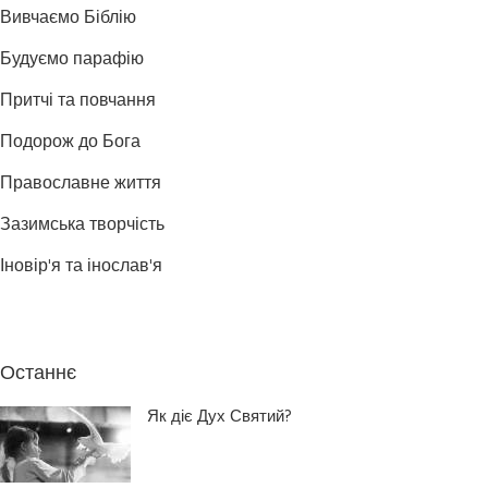
Вивчаємо Біблію
Будуємо парафію
Притчі та повчання
Подорож до Бога
Православне життя
Зазимська творчість
Іновір'я та інослав'я
Останнє
Як діє Дух Святий?