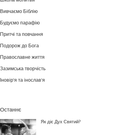
Школа молитви
Вивчаємо Біблію
Будуємо парафію
Притчі та повчання
Подорож до Бога
Православне життя
Зазимська творчість
Іновір'я та інослав'я
Останнє
Як діє Дух Святий?