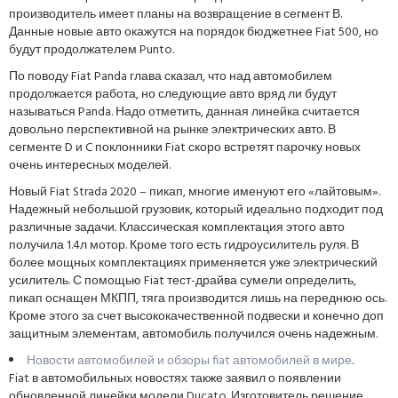
производитель имеет планы на возвращение в сегмент В.
Данные новые авто окажутся на порядок бюджетнее Fiat 500, но
будут продолжателем Punto.
По поводу Fiat Panda глава сказал, что над автомобилем
продолжается работа, но следующие авто вряд ли будут
называться Panda. Надо отметить, данная линейка считается
довольно перспективной на рынке электрических авто. В
сегменте D и C поклонники Fiat скоро встретят парочку новых
очень интересных моделей.
Новый Fiat Strada 2020 – пикап, многие именуют его «лайтовым».
Надежный небольшой грузовик, который идеально подходит под
различные задачи. Классическая комплектация этого авто
получила 1.4л мотор. Кроме того есть гидроусилитель руля. В
более мощных комплектациях применяется уже электрический
усилитель. С помощью Fiat тест-драйва сумели определить,
пикап оснащен МКПП, тяга производится лишь на переднюю ось.
Кроме этого за счет высококачественной подвески и конечно доп
защитным элементам, автомобиль получился очень надежным.
Новости автомобилей и обзоры fiat автомобилей в мире
.
Fiat в автомобильных новостях также заявил о появлении
обновленной линейки модели Ducato. Изготовитель решение