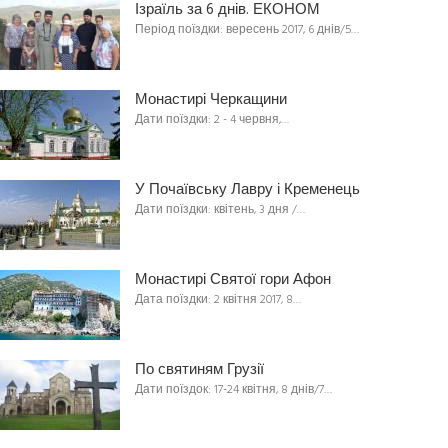
Ізраїль за 6 днів. ЕКОНОМ
Період поїздки: вересень 2017, 6 днів/5…
Монастирі Черкащини
Дати поїздки: 2 - 4 червня,…
У Почаївську Лавру і Кременець
Дати поїздки: квітень, 3 дня /…
Монастирі Святої гори Афон
Дата поїздки: 2 квітня 2017, 8…
По святиням Грузії
Дати поїздок: 17-24 квітня, 8 днів/7…