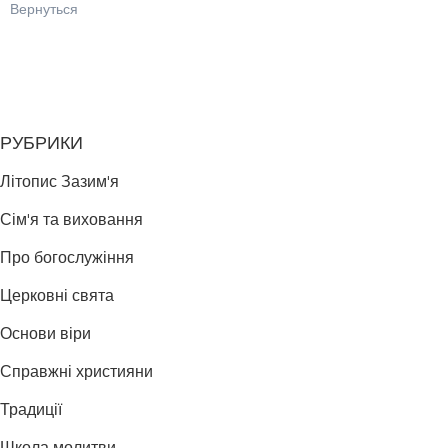
Вернуться
РУБРИКИ
Літопис Зазим'я
Сім'я та виховання
Про богослужіння
Церковні свята
Основи віри
Справжні християни
Традиції