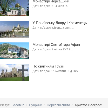
Монастирі Черкащини
Дати поїздки: 2 - 4 червня,…
У Почаївську Лавру і Кременець
Дати поїздки: квітень, 3 дня /…
Монастирі Святої гори Афон
Дата поїздки: 2 квітня 2017, 8…
По святиням Грузії
Дати поїздок: 17-24 квітня, 8 днів/7…
Ви тут:
Головна
Рубрики
Церковні свята
Христос Воскрес!