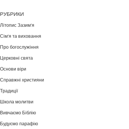
РУБРИКИ
Літопис Зазим'я
Сім'я та виховання
Про богослужіння
Церковні свята
Основи віри
Справжні християни
Традиції
Школа молитви
Вивчаємо Біблію
Будуємо парафію