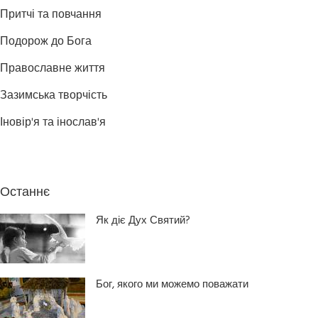
Притчі та повчання
Подорож до Бога
Православне життя
Зазимська творчість
Іновір'я та інослав'я
Останнє
Як діє Дух Святий?
Бог, якого ми можемо поважати