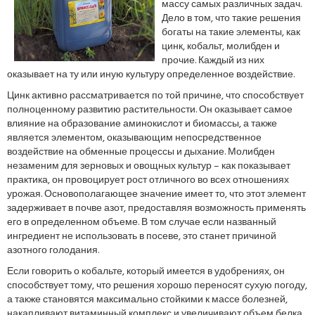
массу самых различных задач.
Дело в том, что такие решения
богаты на такие элементы, как
цинк, кобальт, молибден и
прочие. Каждый из них
оказывает на ту или иную культуру определенное воздействие.
Цинк активно рассматривается по той причине, что способствует
полноценному развитию растительности. Он оказывает самое
влияние на образование аминокислот и биомассы, а также
является элементом, оказывающим непосредственное
воздействие на обменные процессы и дыхание. Молибден
незаменим для зерновых и овощных культур – как показывает
практика, он провоцирует рост отличного во всех отношениях
урожая. Основополагающее значение имеет то, что этот элемент
задерживает в почве азот, предоставляя возможность применять
его в определенном объеме. В том случае если названный
ингредиент не использовать в посеве, это станет причиной
азотного голодания.
Если говорить о кобальте, который имеется в удобрениях, он
способствует тому, что решения хорошо переносят сухую погоду,
а также становятся максимально стойкими к массе болезней,
накапливают витаминный комплекс и увеличивают объем белка